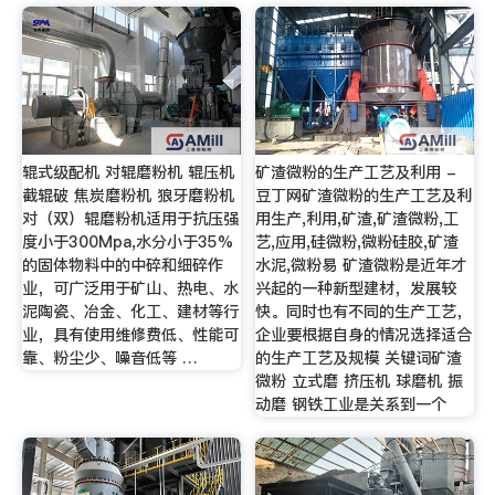
辊式级配机 对辊磨粉机 辊压机
矿渣微粉的生产工艺及利用 -
截辊破 焦炭磨粉机 狼牙磨粉机
豆丁网矿渣微粉的生产工艺及利
对（双）辊磨粉机适用于抗压强
用生产,利用,矿渣,矿渣微粉,工
度小于300Mpa,水分小于35%
艺,应用,硅微粉,微粉硅胶,矿渣
的固体物料中的中碎和细碎作
水泥,微粉易 矿渣微粉是近年才
业，可广泛用于矿山、热电、水
兴起的一种新型建材，发展较
泥陶瓷、冶金、化工、建材等行
快。同时也有不同的生产工艺，
业，具有使用维修费低、性能可
企业要根据自身的情况选择适合
靠、粉尘少、噪音低等 …
的生产工艺及规模 关键词矿渣
微粉 立式磨 挤压机 球磨机 振
动磨 钢铁工业是关系到一个