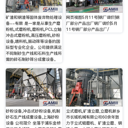
矿渣和钢渣等固体废弃物处理设
网页视图5月11号|钢厂调价|钢
备--有限 是一家是从事生产磨
厂部分产品出厂钢厂调价|5月
粉机,式磨粉机,磨粉机,PCL立轴
11号钢厂部分产品出厂/
冲击式磨粉机,高压磨粉机,砂粉
设备,喂料机,振动筛等设备的国
际型专业化企业。公司提供满足
不同制砂生产线和石料生产线所
需的碎石制砂筛分成套设备。
砂粉设备,冲击式砂粉设备,机制
立式磨机,矿渣立磨,立磨机新乡
砂石生产线成套设备,上海砂粉
市长城机械有限公司60余年致
设备 公司简介 坐落于浦东金桥
力于立式辊磨机、矿渣立磨、钢