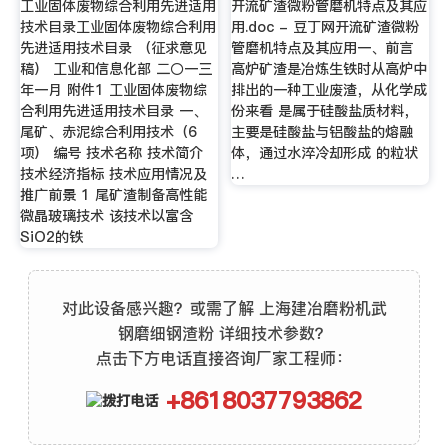
工业固体废物综合利用先进适用
开流矿渣微粉管磨机特点及其应
技术目录工业固体废物综合利用
用.doc - 豆丁网开流矿渣微粉
先进适用技术目录 （征求意见
管磨机特点及其应用一、前言
稿） 工业和信息化部 二〇一三
高炉矿渣是冶炼生铁时从高炉中
年一月 附件1 工业固体废物综
排出的一种工业废渣，从化学成
合利用先进适用技术目录 一、
份来看 是属于硅酸盐质材料，
尾矿、赤泥综合利用技术（6
主要是硅酸盐与铝酸盐的熔融
项） 编号 技术名称 技术简介
体，通过水淬冷却形成 的粒状
技术经济指标 技术应用情况及
…
推广前景 1 尾矿渣制备高性能
微晶玻璃技术 该技术以富含
SiO2的铁
对此设备感兴趣？或需了解 上海建冶磨粉机武
钢磨细钢渣粉 详细技术参数？
点击下方电话直接咨询厂家工程师：
+8618037793862