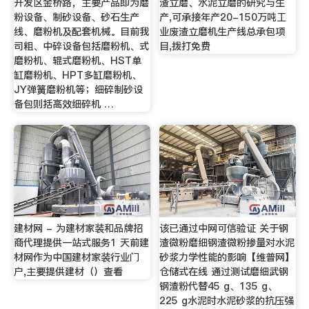
开发区金桥路，主要产品即为磨
渣立磨、水泥立磨的研究与生
粉设备、制砂设备、砂石生产
产,可承接年产20-150万吨工
线、磨粉机及配套机械。目前我
业废渣立磨机生产线总承包项
司粗、中碎设备包括磨粉机、式
目,拨打免费
磨粉机、辊式磨粉机、HST单
缸磨粉机、HPT多缸磨粉机、
JY弹簧磨粉机等；细碎制砂设
备包则括高效细碎机 …
建材网 - 为建材家装和品牌招
该已通过中网可信验证 关于钢
商代理提供一站式服务1 天前建
渣微粉磨细钢渣微粉掺量对水泥
材网作为中国建材家装行业门
砂浆力学性能的影响【维普网】
户,主要提供建材（）查看
仓储式在线 通过测试磨细武钢
钢渣粉代替45 g、135 g、
225 g水泥时水泥砂浆的抗压强