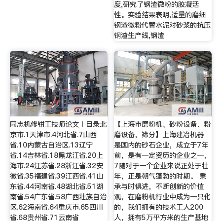
度,研究了钢渣微粉的胶凝活
性。实验结果表明,适量的磨细
钢渣微粉代替水泥对砂浆的抗压
钢渣生产线,钢渣
同志机修钳工技师论文Ⅰ目录北
【上海市磨粉机、砂粉设备、粉
京市.1天津市.4河北省.7山西
磨设备，筛分】上海建冶机器
省.10内蒙古自治区.13辽宁
是国内的砂石企业，成立于7年
省.14吉林省.18黑龙江省.20上
前，是有一定资历的企业之一，
海市.24江苏省.28浙江省.32安
7随对于一个企业来说正处于壮
徽省.35福建省.39江西省.41山
年，正是朝气蓬勃的时期。 秉
东省.44河南省.48湖北省.51湖
承与时俱进，不断创新的价值
南省.54广东省.58广西壮族自治
观，在磨粉机行业中成为一只化
区.62海南省.64重庆市.65四川
的，我们拥有的技术工人200
省.68贵州省.71云南省
人，拥有5万平方米的生产基地