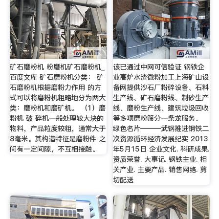
矿石磨粉机 粉磨机矿石磨粉机_
该已通过中网可信验证 钢铁企
百度文库 矿石磨粉机分类： 矿
业高炉水渣微粉加工上海矿山设
石磨粉机根据磨粉力作用 的方
备网提供沙石厂粉碎设备、石料
式可以将磨粉机粗略地分为两大
生产线、矿石磨粉线、制砂生产
类：磨粉机和磨矿机。 （1）磨
线、磨粉生产线、建筑垃圾回收
粉机 破 碎机一般处理较大块的
等多项磨粉筛分一条龙服务。
物料，产品粒度较粗，通常大于
绿色名片———武钢推进钢铁二
8毫米。其构造特征是磨粉件 之
次资源循环经济发展纪实 2013
间有一定间隙，不互相接触。
年5月15日 企业文化. 科研成果.
资质荣誉. 大事记. 钢铁主业. 相
关产业. 主要产品. 销售网络. 剪
切配送