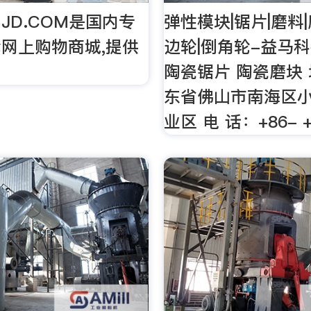
JD.COM是国内专
弹性模块|锯片|磨料
网上购物商城,提供
边轮|倒角轮-益马
陶瓷锯片 陶瓷磨块 
东省佛山市南海区
业区 电 话：+86- +