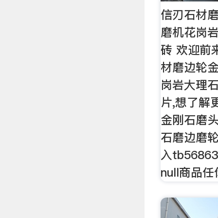
信刃石材
磨机花岗
砖 欢迎前
材磨边轮
岗岩大理
片,想了解
金刚石磨
石磨边磨
入tb568
null商品