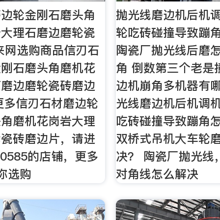
磨边轮金刚石磨头角
抛光线磨边机后机
岩大理石磨边磨轮瓷
轮吃砖碰撞导致蹦
来网选购商品信刃石
陶瓷厂抛光线后磨
金刚石磨头角磨机花
角 倒数第三个老是
石磨边磨轮瓷砖磨边
边机崩角多机器有哪
更多信刃石材磨边轮
光线磨边机后机调
头角磨机花岗岩大理
吃砖碰撞导致蹦角
轮瓷砖磨边片，请进
双桥式吊机大车轮
630585的店铺，更多
决？ 陶瓷厂抛光线
任你选购
对角线怎么解决