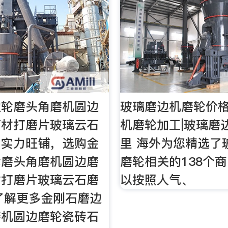
边轮磨头角磨机圆边
玻璃磨边机磨轮价格
石材打磨片玻璃云石
机磨轮加工|玻璃磨
网实力旺铺，选购金
里 海外为您精选了
轮磨头角磨机圆边磨
磨轮相关的138个
材打磨片玻璃云石磨
以按照人气、
了解更多金刚石磨边
磨机圆边磨轮瓷砖石