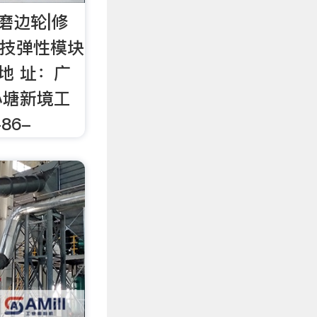
|磨边轮|修
科技弹性模块
地 址：广
小塘新境工
86-