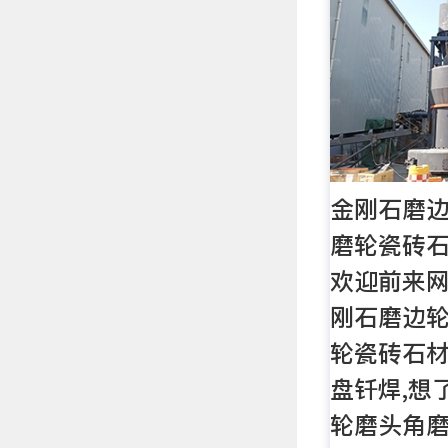
金刚石磨
磨轮瓷砖
欢迎前来
刚石磨边
轮瓷砖石
盘钎焊,想
轮磨头角