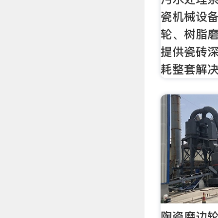
瓷机械设
轮、树脂
提供瓷砖
耗整套解
陶瓷磨边轮