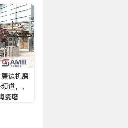
】磨边机磨
备频道，，
陶瓷磨