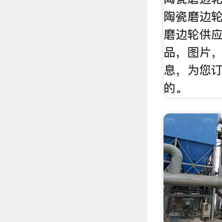
陶瓷磨边
磨边轮供
品，图片
息，为您
的。