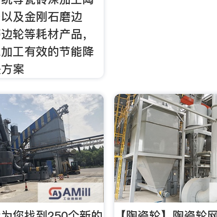
备以及金刚石磨边
磨边轮等耗材产品，
深加工有效的节能降
决方案
为您找到250个新的
【陶瓷轮】陶瓷轮