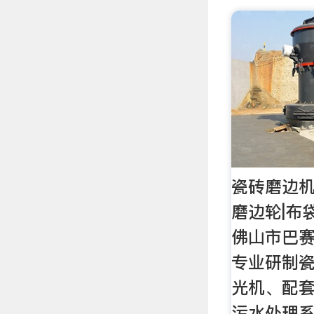
瓷砖磨边机
磨边轮|布
佛山市巴
专业研制
光机、配
污水处理