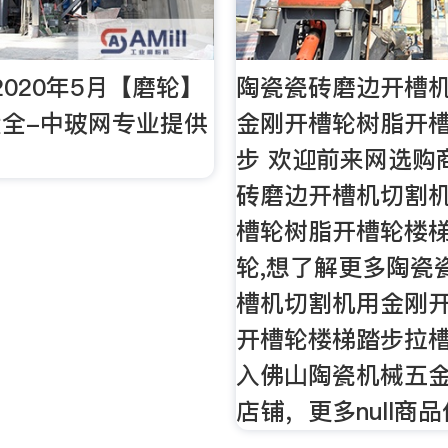
2020年5月【磨轮】
陶瓷瓷砖磨边开槽
全-中玻网专业提供
金刚开槽轮树脂开
步 欢迎前来网选购
砖磨边开槽机切割
槽轮树脂开槽轮楼
轮,想了解更多陶瓷
槽机切割机用金刚
开槽轮楼梯踏步拉
入佛山陶瓷机械五
店铺，更多null商