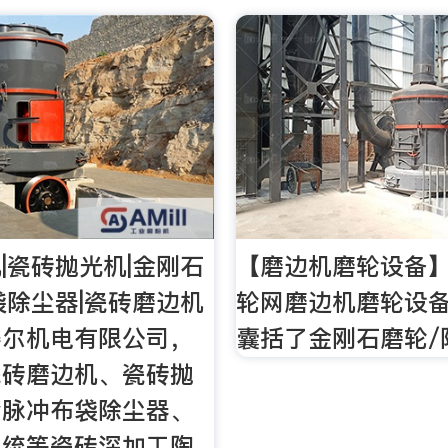
|瓷砖抛光机|金刚石
【磨边机磨轮设备
袋除尘器|瓷砖磨边机
轮网磨边机磨轮设
赛尔机电有限公司，
囊括了金刚石磨轮/
瓷砖磨边机、瓷砖抛
套脉冲布袋除尘器、
系统等瓷砖深加工陶