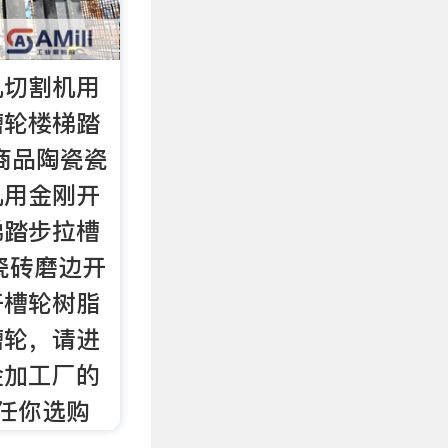
机切割机用
槽轮楼梯踏
商品陶瓷瓷
机用金刚开
梯踏步拉槽
瓷砖磨边开
开槽轮树脂
槽轮，请进
金加工厂的
品任你选购