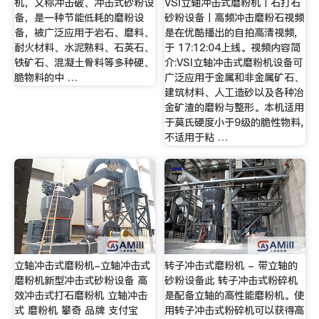
机，又称冲击破、冲击式砂粉设
VSI立轴冲击式磨粉机丨石打石
备，是一种节能低耗的磨粉设
砂粉设备丨高频冲击磨粉石视频
备，被广泛应用于岩石、磨料、
是在优酷播出的自拍高清视频,
耐火材料、水泥熟料、石英石、
于 17:12:04上线。视频内容简
铁矿石、混凝土骨料等多种硬、
介:VSI立轴冲击式磨粉机设备可
脆物料的中 …
广泛应用于金属和非金属矿石、
建筑材料、人工造砂以及各种冶
金矿渣的磨粉与整形。本机适用
于莫氏硬度小于9级的脆性物料,
不适用于粘 …
立轴冲击式磨粉机-立轴冲击式
转子冲击式磨粉机 - 带立轴的
磨粉机新型冲击式砂粉设备 高
砂粉设备此 转子冲击式粉碎机
效冲击式打石磨粉机 立轴冲击
是配备立轴的高性能磨粉机。使
式 磨粉机 攀奇 品牌 支付宝
用转子冲击式粉碎机可以获得高