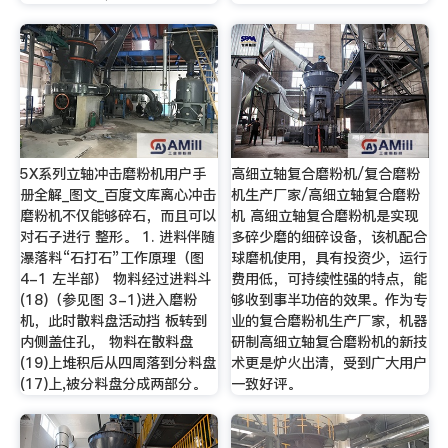
5X系列立轴冲击磨粉机用户手
高细立轴复合磨粉机/复合磨粉
册全解_图文_百度文库离心冲击
机生产厂家/高细立轴复合磨粉
磨粉机不仅能够碎石，而且可以
机 高细立轴复合磨粉机是实现
对石子进行 整形。 1. 进料伴随
多碎少磨的细碎设备，该机配合
瀑落料“石打石”工作原理（图
球磨机使用，具有投资少，运行
4-1 左半部） 物料经过进料斗
费用低，可持续性强的特点，能
(18)（参见图 3-1)进入磨粉
够收到事半功倍的效果。作为专
机，此时散料盘活动挡 板转到
业的复合磨粉机生产厂家，机器
内侧盖住孔， 物料在散料盘
研制高细立轴复合磨粉机的新技
(19)上堆积后从四周落到分料盘
术更是炉火出清，受到广大用户
(17)上,被分料盘分成两部分。
一致好评。