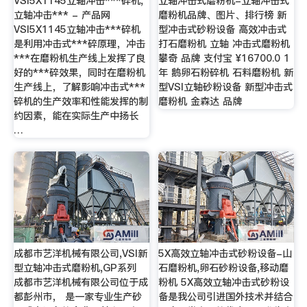
VSI5X1145立轴冲击***碎机,
立轴冲击式磨粉机-立轴冲击式
立轴冲击*** - 产品网
磨粉机品牌、图片、排行榜 新
VSI5X1145立轴冲击***碎机
型冲击式砂粉设备 高效冲击式
是利用冲击式***碎原理，冲击
打石磨粉机 立轴 冲击式磨粉机
***在磨粉机生产线上发挥了良
攀奇 品牌 支付宝 ¥16700.0 1
好的***碎效果，同时在磨粉机
年 鹅卵石粉碎机 石料磨粉机 新
生产线上，了解影响冲击式***
型VSI立轴砂粉设备 新型冲击式
碎机的生产效率和性能发挥的制
磨粉机 金森达 品牌
约因素，能在实际生产中扬长
…
成都市艺洋机械有限公司,VSI新
5X高效立轴冲击式砂粉设备-山
型立轴冲击式磨粉机,GP系列
石磨粉机,卵石砂粉设备,移动磨
成都市艺洋机械有限公司位于成
粉机 5X高效立轴冲击式砂粉设
都彭州市， 是一家专业生产砂
备是我公司引进国外技术并结合