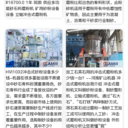
¥16700.0 1年 同款 供应多功
磨粉比和出色的骨料形状。此粉
能砂石料磨粉机 矿用砂粉设备
碎机适用于磨粉所有中低磨蚀性
设备 立轴冲击式磨粉机
矿物质，因此主要用于为混凝
土、沥青和干砂浆行业制砂。
HVI1032冲击式砂粉设备多少
加工石英石用的冲击式磨粉机多
钱-机器在很多基础设施不断建
少钱一台？--河南矿山机器 冲
设中砂石骨料扮演重要角色，砂
击式磨粉机自我介绍 冲击式磨
石骨料行业成了备受欢迎的产
粉机又叫做砂粉设备、制砂整形
业，需求量不断增加，各方面要
机、立轴式磨粉机，通过“石大
求也更高，而目前市场上使用的
石”、“石打铁”两种制砂方式，
砂石通常需要制砂生产线进行加
将石英石经过磨粉—制砂工艺加
工，在生产过程中制砂设备发挥
工成可以使用的人工砂； 冲击
着重要作用，选购制砂设备的用
式磨粉机又叫做砂粉设备 外形
户也越来越多，其中不少？
结构分析让您更懂“我”