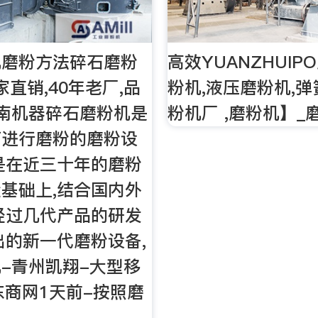
机磨粉方法碎石磨粉
高效YUANZHUIP
家直销,40年老厂,品
粉机,液压磨粉机,弹
南机器碎石磨粉机是
粉机厂 ,磨粉机】_
石进行磨粉的磨粉设
是在近三十年的磨粉
基础上,结合国内外
经过几代产品的研发
出的新一代磨粉设备,
-青州凯翔-大型移
东商网1天前-按照磨