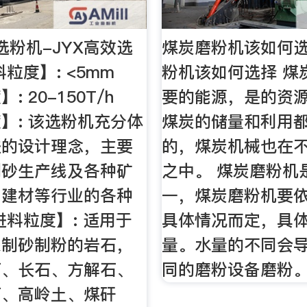
选粉机-JYX高效选
煤炭磨粉机该如何选
粒度】: <5mm
粉机该如何选择 煤
 20-150T/h
要的能源，是的资
】: 该选粉机充分体
煤炭的储量和利用
进的设计理念，主要
的，煤炭机械也在
制砂生产线及各种矿
之中。 煤炭磨粉机
、建材等行业的各种
一，煤炭磨粉机要
进料粒度】: 适用于
具体情况而定，具
来制砂制粉的岩石，
量。水量的不同会
石、长石、方解石、
同的磨粉设备磨粉
石、高岭土、煤矸