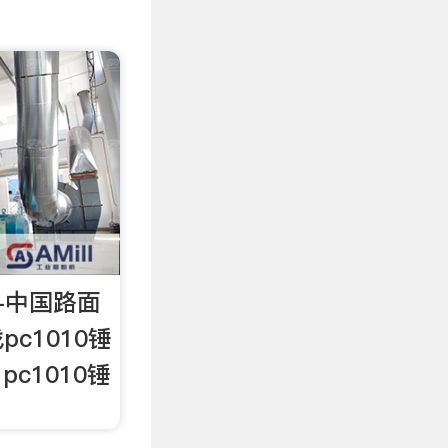
机-中国路面
找pc1010锤
c1010锤