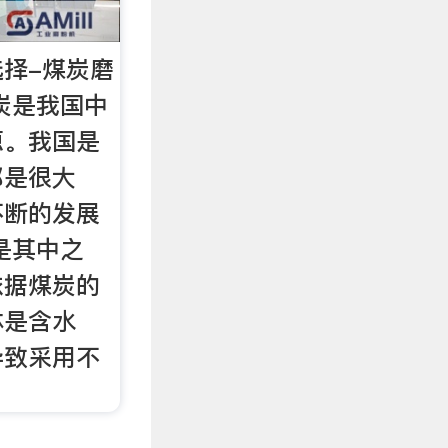
择-煤炭磨
炭是我国中
源。我国是
都是很大
不断的发展
是其中之
依据煤炭的
体是含水
导致采用不
。