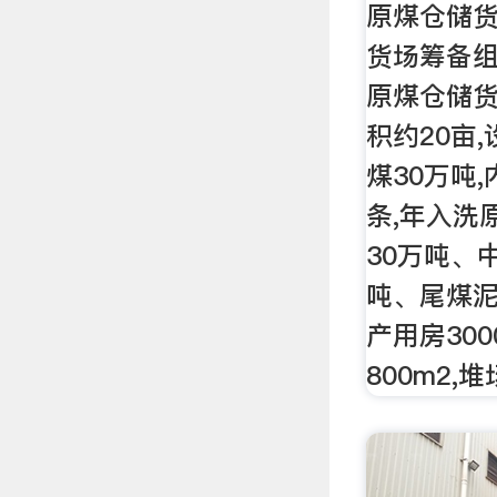
原煤仓储
货场筹备组
原煤仓储
积约20亩
煤30万吨
条,年入洗
30万吨、
吨、尾煤泥
产用房300
800m2,堆