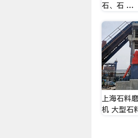
石、石 …
上海石料
机 大型石