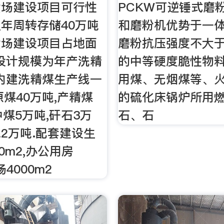
货场建设项目可行性
PCKW可逆锤式磨
年周转存储40万吨
和磨粉机优势于一
货场建设项目占地面
磨粉抗压强度不大于1
,设计规模为年产洗精
的中等硬度脆性物
,内建洗精煤生产线一
用煤、无烟煤等、
原煤40万吨,产精煤
的硫化床锅炉所用
中煤5万吨,矸石3万
石、石
2万吨.配套建设生
0m2,办公用房
场4000m2