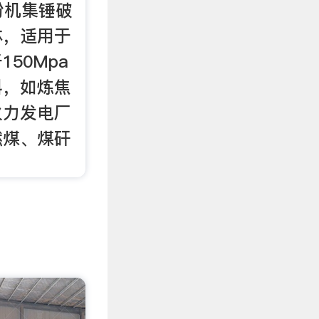
粉机集锤破
体，适用于
50Mpa
料，如炼焦
火力发电厂
燃煤、煤矸