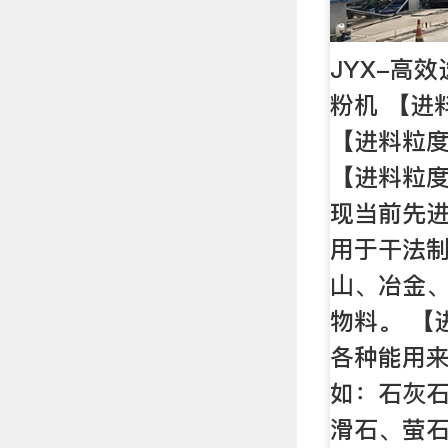
JYX-高效
粉机 【进料
【进料粒度】:
【进料粒度
现当前先
用于干法
山、冶金
物料。 【
各种能用
如：石灰
滑石、萤