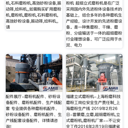
机,石料磨粉机,高效砂粉设备,振
粉机 超细立式磨粉机是在广泛
动筛,给料机,,如需购买矿用磨粉
采用国内外先进粉体设备技术的
机,磨粉机,磨粉机,石料磨粉机,
基础上，结合多年的各种磨机生
高效砂粉设备,振动筛,给料机,,
产经验，设计开发的先进粉磨设
请
备。是一种集磨粉、干燥、磨
粉、分级输送于一体的超细磨粉
行业理想设备。可广泛应用于水
泥、电力
配件展厅-磨粉机配件、砂粉设
福建立式磨粉机-上海粉磨科技
备配件、磨粉机配件、生产线配
磨粉工岗位安全生产责任制_上
套 专业提供各种磨粉机配件、
海磨粉生产线 2019年2月26
砂粉设备配件、磨粉机配件、生
日-雷蒙磨,立磨,超细磨粉机,立
产线配套设备配件，详情请咨
式磨粉机,磨粉机厂家--不让安
询！
全工作2016年3月19日福建省