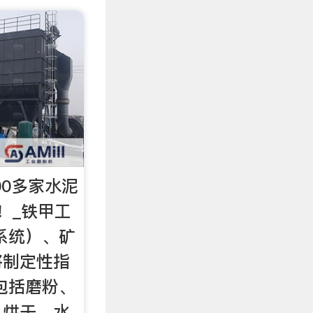
00多家水泥
！_铁甲工
系统）、矿
将制定性指
包括磨粉、
、烘干、水