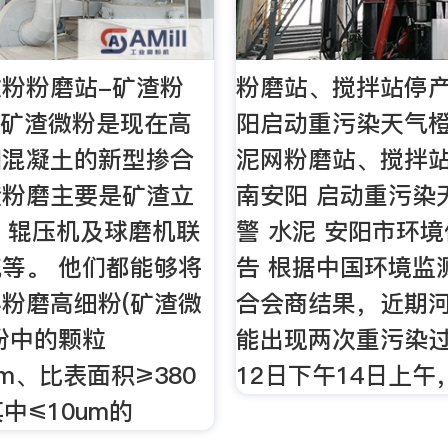
粉粉磨站-矿渣粉
粉磨站、搅拌站停
 矿渣微粉是现在高
阳启动重污染天气橙
和混凝土的新型掺合
泥网粉磨站、搅拌
渣粉磨主要是矿渣立
南安阳 启动重污染
，辊压机及球磨机联
警 水泥 安阳市环境
等。 他们都能够将
告 根据中国环境监
粉磨高细粉(矿渣微
合会商结果，近期
粉中的颗粒
能出现两次重污染过
um、比表面积≥380
12日下午14日上午，
其中≤10um的