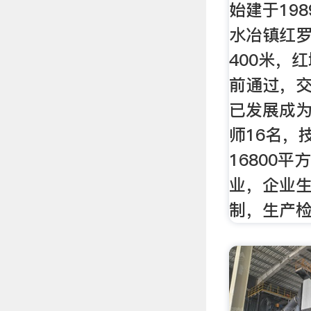
始建于19
水冶镇红
400米，
前通过，
已发展成为
师16名，
16800
业，企业
制，生产