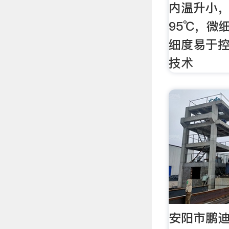
内温升小
95℃，微
细度易于控
技术
安阳市鹏