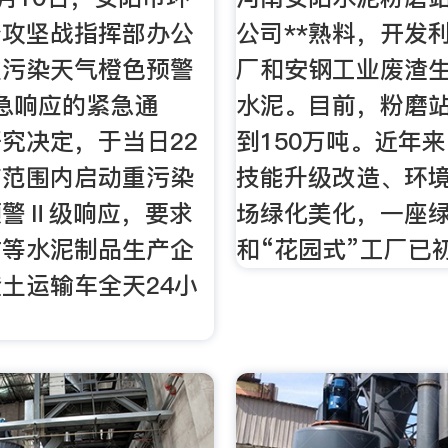
治攻坚战指挥部办公
公司**熟料，开发
重污染天气橙色预警
厂和安钢工业废渣
应急响应的紧急通
水泥。目前，粉磨
究决定，于当日22
到150万吨。近年
市范围内启动重污染
技能升级改造、环
预警Ⅱ级响应，要求
场绿化美化，一座
站等水泥制品生产企
和“花园式”工厂已
土运输车全天24小