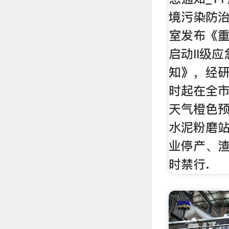
境污染防
室发布《
启动II级
知》，经研
时起在全
天气橙色
水泥粉磨
业停产、渣
时禁行.