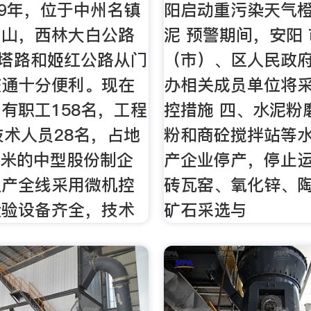
89年，位于中州名镇
阳启动重污染天气橙
罗山，西林大白公路
泥 预警期间，安阳
红塔路和姬红公路从门
（市）、区人民政
交通十分便利。现在
办相关成员单位将
有职工158名，工程
控措施 四、水泥粉
技术人员28名，占地
粉和商砼搅拌站等
平方米的中型股份制企
产企业停产，停止
生产全线采用微机控
砖瓦窑、氧化锌、
检验设备齐全，技术
矿石采选与