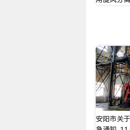
安阳市关于
急通知_1