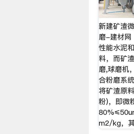
新建矿渣微
磨-建材网
性能水泥
料，而矿
磨,球磨机
合粉磨系统
将矿渣原料
粉)，即微
80%≤50
m2/kg，