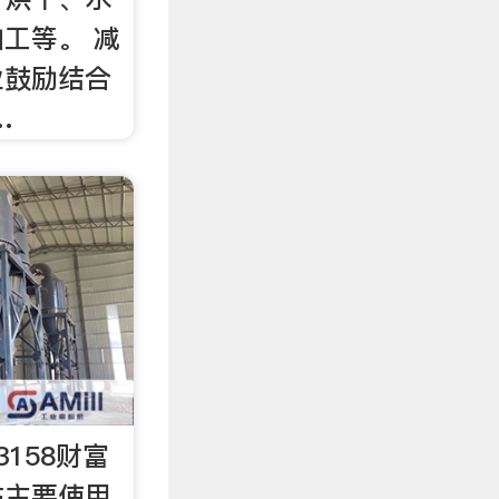
工等。 减
业鼓励结合
…
158财富
站主要使用