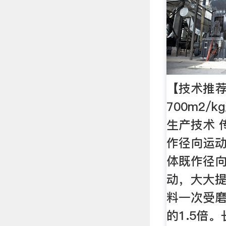
【技术推
700m2/
生产技术 
作径向运
体既作径
动，大大
料一次受
的1.5倍