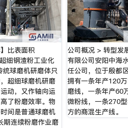
荐】比表面积
公司概况 > 转型发
kg超细钢渣粉工业化
有限公司安阳中海
传统球磨机研磨体只
任公司，位于殷都
动，超细球磨机研磨
拥有一条年产120
向运动，又作轴向运
磨线，一条年产60
提高了粉磨效率。物
微粉线，一条270型
磨时间是普通球磨机
方的商混生产线。
。长期连续粉磨作业磨