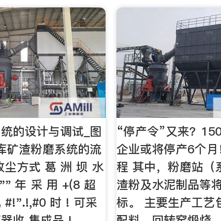
统的设计与调试_图
“停产令”又来？15
库矿渣粉磨系统的流
企业或将停产6个月
尘方式 葛 洲 坝 水
程 其中，粉磨站（
"" 年 采 用 +(8 超
渣粉及水泥制品等
#!".!,#0 时 ! 可采
标。 主要生产工艺
器收 集成品 !
配料、回转窑煅烧