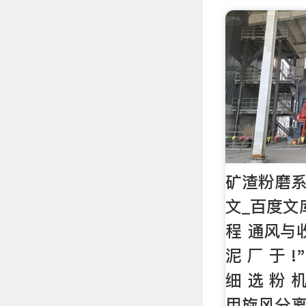
矿渣粉磨系
文_百度文
程 通风与收
泥 厂 于 !"
细 选 粉 机 
用旋风分离