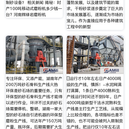
制砂设备？ 相关新闻 揭秘：时
蓬勃发展，以及建筑节能的需
产100吨移动式磨粉机多少钱一
求，干粉砂浆逐步奠定了巨大的
台? 河南辉绿岩磨粉机
市场发展基石，逐渐成为市场的
宠儿。作为直接应用于各种建筑
工程中的新型
专注环保、又添产能，湖南年产
[]运行才10年左右日产4000吨
200万吨砂石骨料生产线火热
级的生产线，慎拆！-水泥网满
环保是砂石场的重要任务，只有
打满算，1条日产4000熟料生
环保型的砂石骨料生产线才能得
产线运行时间还不到9年。日产
以进行作业，环评不过关的砂石
4000吨级新型干法水泥熟料生
场需要停机、整顿。湖南一家大
产线是主打生产工艺线，从规模
型的砂石场自引进机器的环保型
上比较合理的，各项指标也是不
磨粉生产线，可达年产150万吨
错的，也不可能会被列入限制类
产量，既环保。后期需要扩大生
生产线。把运行仅10年左右这