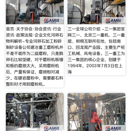
首页·关于协会·协会资讯·行业
三一全球公司介绍 -三一集团官
资讯·政策法规·企业文化河卵石
网三一、北京三一重机、三一重
物料解析-专业河卵石加工粉碎
能、树根互联所在地，包括南
制砂设备公司建冶重工磨粉机并
口、回龙观产业园。主要生产桩
不是不能作为二级磨粉，只是鹅
工机械、风电设备。三一重工为
卵石比较坚硬，对于磨粉机板锤
三一集团的核心企业，创建于
和板的磨损太大，采用磨粉机
1994年，2003年7月3日在上
后，产量有保证，磨损相对减
海
少。在硬岩磨粉中，需要都石料
整形时才用到磨粉机。