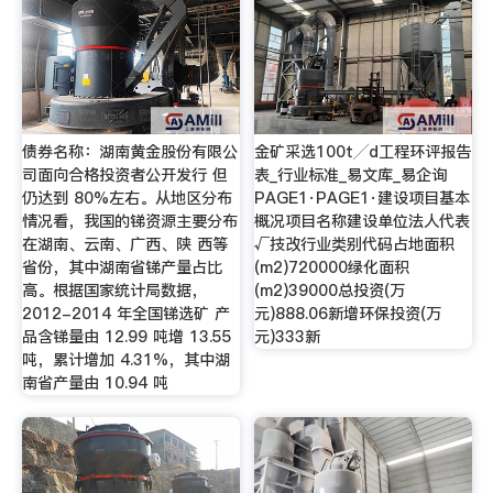
债券名称：湖南黄金股份有限公
金矿采选100t╱d工程环评报告
司面向合格投资者公开发行 但
表_行业标准_易文库_易企询
仍达到 80%左右。从地区分布
PAGE1·PAGE1·建设项目基本
情况看，我国的锑资源主要分布
概况项目名称建设单位法人代表
在湖南、云南、广西、陕 西等
√技改行业类别代码占地面积
省份，其中湖南省锑产量占比
(m2)720000绿化面积
高。根据国家统计局数据，
(m2)39000总投资(万
2012-2014 年全国锑选矿 产
元)888.06新增环保投资(万
品含锑量由 12.99 吨增 13.55
元)333新
吨，累计增加 4.31%，其中湖
南省产量由 10.94 吨