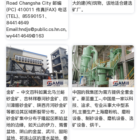
Road Changsha City 邮编
大的建(构)筑物，该地适合建选
(PC) 410011 传真(FAX) 电话
矿厂。
(TEL)、85590151、
84414649
Email:
hndjs@public.cs.hn.cn
,
wy4414649@163
金矿 - 中文百科如冀北马兰峪
中国的我集团为需方提供全套金
砂金矿、吉林珲春河砂金矿、四
矿。豪茁重工-,中国是一家以科
川漳腊砂金矿、陕西月河砂金矿
技、追求、专业从事大中型系
等都沿其区域断裂带分布。 2）
列,主要生产上海磨粉机、磨粉
砂金矿集中分布于隆起区断陷盆
设备、制砂设备、磨机设备、选
地的边缘，如天山的伊力、焉耆
矿设备、烘干。
盆地、阴山的金盆、武川、固阳
盆地、祁连山区的湟水盆地、秦