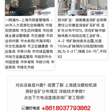
一网通办-上海市房屋管理局 -
辰州矿业：湖南黄金洞矿业有限
sh市人力资源社会保障局 市规
责任公司黄金洞金矿采矿权 金
划资源局 市生态环境局 市住房
矿化分布不均匀, 仅在矿脉中部
城乡建设管理委 市交通委 市农
脉体膨大地段出现工业矿体。
业农村委 市水务局(市海洋局)
4-2 号矿脉地表未出露,长度
市文化旅游局 市卫生健康委 市
150m,矿脉倾向与地层倾向相
应急局 市审计局 市市场监管局
同,为 5~21°,倾角 56~75°,平均
市地方金融监管局 市政府外办
62
市国资委 市体育局 市统计局 市
医保局 市绿化市容
对此设备感兴趣？或需了解 上海建冶磨粉机湖
南砂金矿分布情况 详细技术参数？
点击下方电话直接咨询厂家工程师：
+8618037793862