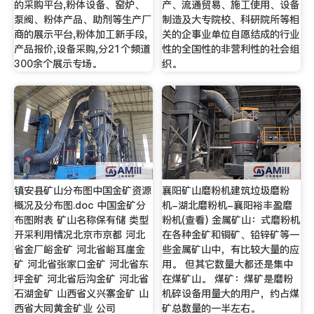
的采购平台,粉体设备、窑炉、
产、流通贸易、施工使用、设备
泵阀、粉体产品、助剂等生产厂
制造及大专院校、科研院所等相
商的展示平台,粉体加工新手段,
关的企事业单位自愿结成的行业
产品报价,设备采购,分21个频道
性的全国性的非营利性的社会组
300余个展示专场。
织。
镇安县矿山分布图中国金矿资源
襄阳矿山磨粉机建筑垃圾磨粉
概况及分布图.doc 中国金矿分
机-湖北磨粉机-襄阳裕丰盈磨
布图附表 矿山名称保有储 类型
粉机(查看) 金属矿山：式磨粉机
开采利用情况北京市京都 河北
在各种金矿和铜矿、铅锌矿等一
省金厂峪金矿 河北省峪耳崖金
些金属矿山中，有比较大量的应
矿 河北省张家口金矿 河北省东
用。 但其它数量大都还是集中
坪金矿 河北省后沟金矿 河北省
在煤矿山。 煤矿：煤矿是磨粉
石湖金矿 山西省义兴寨金矿 山
机碎设备用量大的用户，约占煤
西省大同黄金矿业 公司
矿总数量的一半左右。