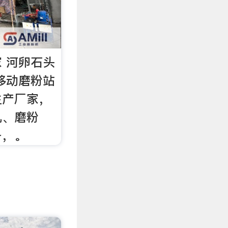
 河卵石头
移动磨粉站
生产厂家，
机、磨粉
备，。