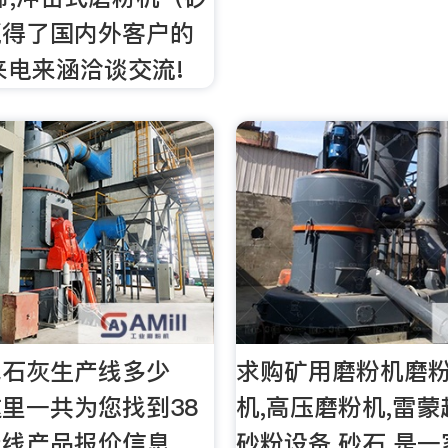
赢得了国内外客户的
来电来涵洽谈交流!
线石灰生产线多少
求购矿用磨粉机磨粉
里一共为您找到38
机,高压磨粉机,雷蒙
线产品报价信息 ，
砂粉设备,砂石.是