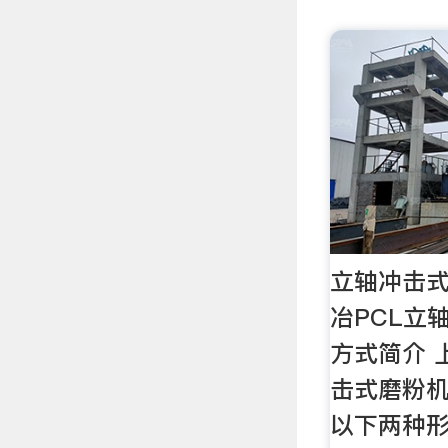
立轴冲击
冶PCL立
方式简介 
击式磨粉
以下两种形