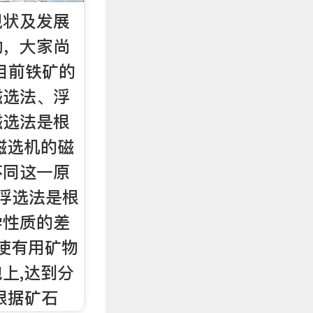
现状及发展
功，大家尚
目前铁矿的
磁选法、浮
磁选法是根
磁选机的磁
不同这一原
;浮选法是根
学性质的差
,使有用矿物
上,达到分
根据矿石