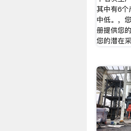
其中有6个
中低。，
册提供您
您的潜在