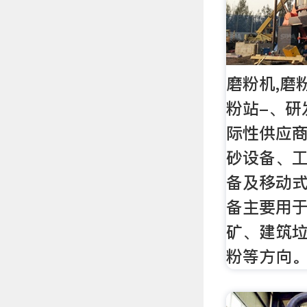
磨粉机,磨
粉站-、研
际性供应
砂设备、
备及移动
备主要用
矿、建筑
粉等方向