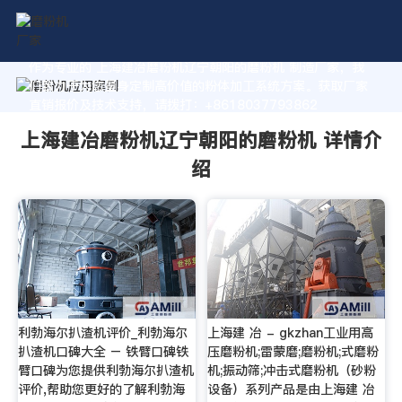
作为专业的 上海建冶磨粉机辽宁朝阳的磨粉机 制造厂家，我
们致力于为您量身定制高价值的粉体加工系统方案。获取厂家
直销报价及技术支持，请拨打：+8618037793862
上海建冶磨粉机辽宁朝阳的磨粉机 详情介
绍
利勃海尔扒渣机评价_利勃海尔
上海建 冶 - gkzhan工业用高
扒渣机口碑大全 – 铁臂口碑铁
压磨粉机;雷蒙磨;磨粉机;式磨粉
臂口碑为您提供利勃海尔扒渣机
机;振动筛;冲击式磨粉机（砂粉
评价,帮助您更好的了解利勃海
设备）系列产品是由上海建 冶