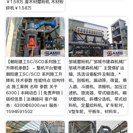
￥1.58万 废木材磨粉机 木材粉
碎机￥1.58万
【朝阳建工SC/SCD系列施工
邹城磨粉机厂邹城市建森机械厂
升降机参数】 - 整机平台管理
邹城市建森机械厂 主营煤矿运
朝阳建工SC/SCD 系列施工升
输，洗选设备配件及制造，*
降机 技术参数 性能特点 结构特
机，刮板机，振动筛，筛篮，乘
点 施工案例 名称 参数 关于
人器，斗提机，浓缩机，加压过
6300 | 本网动态 | | 免责声明 |
滤机，旋流器，带式磁选机，糊
版权信息 | 法律顾问 客户服
状磨粉机，斜槽分选机，带式给
务：
6300@6300.net
服务：
料机，定量给料机，矿车轮对，
1594591502
V型车轮，平板车，材料车。