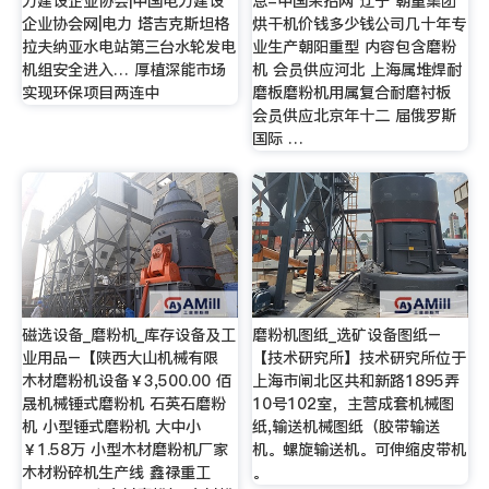
力建设企业协会|中国电力建设
息-中国采招网 辽宁 朝重集团
企业协会网|电力 塔吉克斯坦格
烘干机价钱多少钱公司几十年专
拉夫纳亚水电站第三台水轮发电
业生产朝阳重型 内容包含磨粉
机组安全进入… 厚植深能市场
机 会员供应河北 上海属堆焊耐
实现环保项目两连中
磨板磨粉机用属复合耐磨衬板
会员供应北京年十二 届俄罗斯
国际 …
磁选设备_磨粉机_库存设备及工
磨粉机图纸_选矿设备图纸–
业用品–【陕西大山机械有限
【技术研究所】技术研究所位于
木材磨粉机设备￥3,500.00 佰
上海市闸北区共和新路1895弄
晟机械锤式磨粉机 石英石磨粉
10号102室，主营成套机械图
机 小型锤式磨粉机 大中小
纸,输送机械图纸（胶带输送
￥1.58万 小型木材磨粉机厂家
机。螺旋输送机。可伸缩皮带机
木材粉碎机生产线 鑫禄重工
。