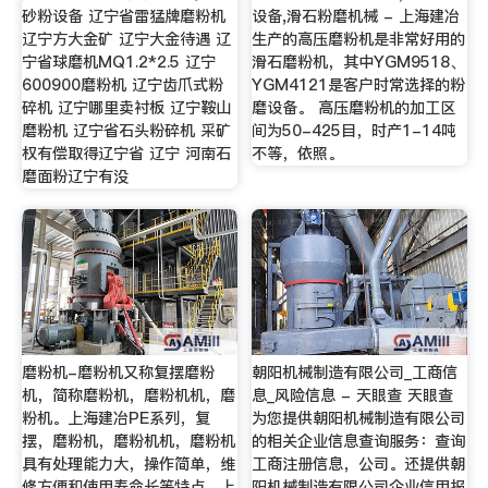
砂粉设备 辽宁省雷猛牌磨粉机
设备,滑石粉磨机械 - 上海建冶
辽宁方大金矿 辽宁大金待遇 辽
生产的高压磨粉机是非常好用的
宁省球磨机MQ1.2*2.5 辽宁
滑石磨粉机，其中YGM9518、
600900磨粉机 辽宁齿爪式粉
YGM4121是客户时常选择的粉
碎机 辽宁哪里卖衬板 辽宁鞍山
磨设备。 高压磨粉机的加工区
磨粉机 辽宁省石头粉碎机 采矿
间为50-425目，时产1-14吨
权有偿取得辽宁省 辽宁 河南石
不等，依照。
磨面粉辽宁有没
磨粉机-磨粉机又称复摆磨粉
朝阳机械制造有限公司_工商信
机，简称磨粉机，磨粉机机，磨
息_风险信息 - 天眼查 天眼查
粉机。上海建冶PE系列，复
为您提供朝阳机械制造有限公司
摆，磨粉机，磨粉机机，磨粉机
的相关企业信息查询服务：查询
具有处理能力大，操作简单，维
工商注册信息，公司。还提供朝
修方便和使用寿命长等特点。上
阳机械制造有限公司企业信用报