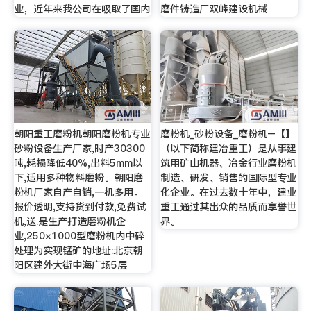
业，近年来我公司在吸取了国内
磨件铸造厂双峰建设机械
朝阳重工磨粉机朝阳磨粉机专业
磨粉机_砂粉设备_磨粉机–【】
砂粉设备生产厂家,时产30300
（以下简称建冶重工）是从事建
吨,耗损降低40%,出料5mm以
筑用矿山机器、冶金行业磨粉机
下,适用多种物料磨粉。朝阳磨
制造、研发、销售的国际型专业
粉机厂家自产自销,一机多用。
化企业。在过去数十年中，建业
报价透明,支持货到付款,免费试
重工通过其出众的品质而享誉世
机,送.是生产打造磨粉机企
界。
业,250×1000型磨粉机内中碎
处理为实现锰矿的地址:北京朝
阳区建外大街中海广场5层