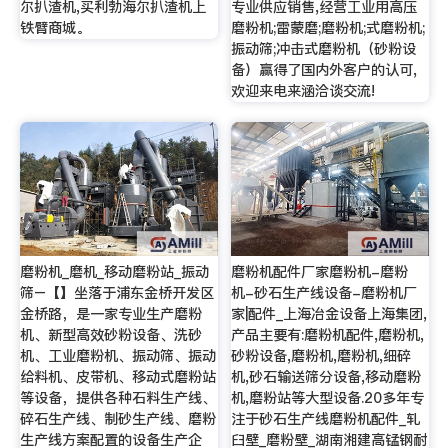
尔扒渣机,买利勃海尔扒渣机上
专业供应销售,经营工业用高压
铁臂商城。
磨粉机;雷蒙磨;磨粉机;式磨粉机;
振动筛;冲击式磨粉机（砂粉设
备）赢得了国内外客户的认可,
欢迎来电来涵洽谈交流!
磨粉机_磨机_移动磨粉站_振动
磨粉机配件厂家磨粉机-磨粉
筛–【】坐落于浦东金桥开发区
机-砂石生产线设备-磨粉机厂
金桥路，是一家专业生产磨粉
家|配件_上海冶金设备上海集团,
机、新型高效砂粉设备、洗砂
产品主要有:磨粉机配件,磨粉机,
机、工业磨粉机、振动筛、振动
砂粉设备,磨粉机,磨粉机,细碎
给料机、皮带机、移动式磨粉站
机,砂石输送筛分设备,移动磨粉
等设备，提供各种石料生产线、
机,磨粉站等大型设备.20多年专
碎石生产线、制砂生产线、磨粉
注于砂石生产线磨粉机配件_轧
生产线方案配置的设备生产企
臼壁_磨粉壁_湖南湘建高锰钢耐