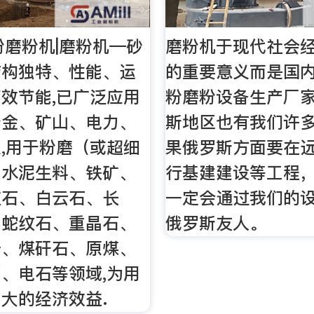
粉磨粉机|磨粉机—砂
磨粉机于现代社会
结构独特、性能、运
的重要意义而是国
效节能,已广泛应用
粉磨粉设备生产厂
冶金、矿山、电力、
斯地区也有我们许
,用于粉磨（或超细
果俄罗斯方面要在
、水泥生料、铁矿、
行基建建设等工程
灰石、白云石、长
一定会通过我们的
、蛇纹石、重晶石、
俄罗斯友人。
岩、煤矸石、原煤、
、电石等领域,为用
大的经济效益.