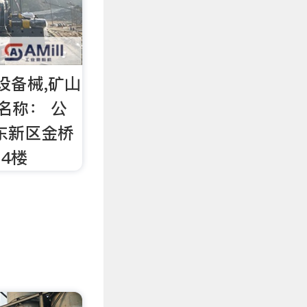
设备械,矿山
名称： 公
东新区金桥
14楼