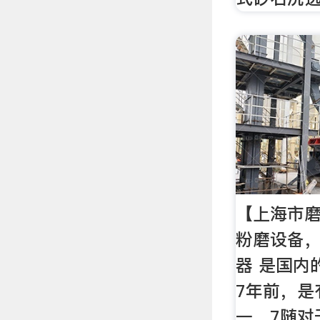
【上海市
粉磨设备
器 是国内
7年前，是
一，7随对