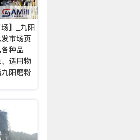
场】_九阳
批发市场页
机各种品
象、适用物
括九阳磨粉