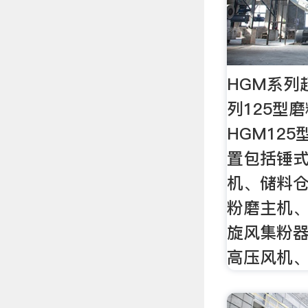
HGM系列
列125型
HGM12
置包括锤
机、储料
粉磨主机
旋风集粉
高压风机、