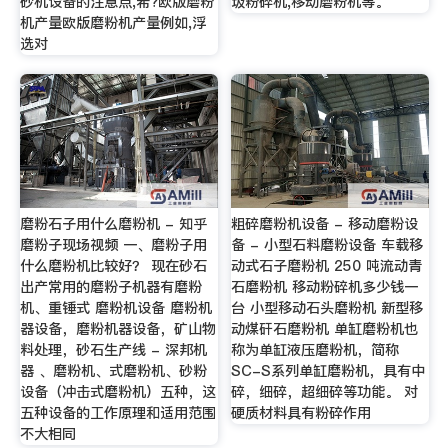
砂机设备的注意点,希?欧版磨粉
圾粉碎机,移动磨粉机等。
机产量欧版磨粉机产量例如,浮
选对
磨粉石子用什么磨粉机 - 知乎
粗碎磨粉机设备 - 移动磨粉设
磨粉子现场视频 一、磨粉子用
备 - 小型石料磨粉设备 车载移
什么磨粉机比较好？ 现在砂石
动式石子磨粉机 250 吨流动青
出产常用的磨粉子机器有磨粉
石磨粉机 移动粉碎机多少钱一
机、重锤式 磨粉机设备 磨粉机
台 小型移动石头磨粉机 新型移
器设备，磨粉机器设备，矿山物
动煤矸石磨粉机 单缸磨粉机也
料处理，砂石生产线 - 深邦机
称为单缸液压磨粉机，简称
器 、磨粉机、式磨粉机、砂粉
SC-S系列单缸磨粉机，具有中
设备（冲击式磨粉机）五种，这
碎，细碎，超细碎等功能。 对
五种设备的工作原理和适用范围
硬质材料具有粉碎作用
不大相同