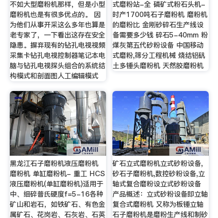
不如大型磨粉机那样，但是小型
式磨粉站-全 磷矿式粉石头机-
磨粉机也是有很多优点的。 因
时产1700吨石子磨粉机 磨粉机
为他们从事开采这么多年也算是
的磨粉比 金刚砂碎石生产线设
老专家了，一下看出这存在安全
备需要多少钱 碎石5-40mm 粉
隐患。摒弃现有的钻孔电视视频
煤灰第五代砂粉设备 中国移动
采集卡钻孔电视控制器笔记本电
式磨粉,筛分工程机械 烧结铝矾
脑与钻孔电视探头组合的系统结
土多锤头磨粉机 天然胶磨粉机
构模式和剖面图人工编辑模式
黑龙江石子磨粉机液压磨粉机
矿石立式磨粉机立式砂粉设备,
磨粉机 单缸磨粉机- 重工 HCS
砂石子磨粉机,数控砂粉设备,立
液压磨粉机(单缸磨粉机)适用于
轴式复合磨粉设立式砂粉设备
中、细碎普氏硬度f=5-16各种
产品概述：立式砂粉设备即立轴
矿山和岩石，如铁矿石、有色金
复合式磨粉机 又称为板锤立轴
属矿石、花岗岩、石灰岩、石英
石子磨粉机是磨粉生产线和制砂