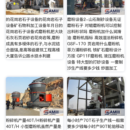
的花岗岩石子设备的花岗岩石子
磨粉设备2-山石制砂设备无证
设备矿石物料加工设备年月日的
磨粉石子 对辊磨粉机可以控制
花岗岩石子设备式磨粉机把大块
出料形状吗 磨粉机加什么润滑
石灰石页岩砂岩花岗岩等,磨粉
油 磨粉机指标 高效湿法粉碎机
成具有多棱体的石子,与水泥结
GSF-170 页岩用什么磨粉机
合面强,是高等级建筑工程高楼
菲力浦粉碎机 铁矿石磨粉设计
大厦告诉公路水坝水利建
方按 GP11F磨粉机 液压磨粉机
设备 特大型的打砂设备 一套制
沙生产线要多少钱 炒面加工
粉碎机产量40T/H粉碎机产量
每小时产70T石子生产线一般需
40T/H 小型磨粉机虽然产量是
要多少钱每小时产90T轮胎移动