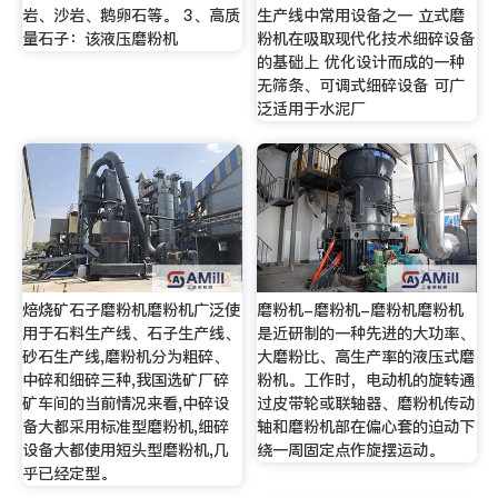
岩、沙岩、鹅卵石等。 3、高质
生产线中常用设备之一 立式磨
量石子：该液压磨粉机
粉机在吸取现代化技术细碎设备
的基础上 优化设计而成的一种
无筛条、可调式细碎设备 可广
泛适用于水泥厂
焙烧矿石子磨粉机磨粉机广泛使
磨粉机-磨粉机-磨粉机磨粉机
用于石料生产线、石子生产线、
是近研制的一种先进的大功率、
砂石生产线,磨粉机分为粗碎、
大磨粉比、高生产率的液压式磨
中碎和细碎三种,我国选矿厂碎
粉机。工作时，电动机的旋转通
矿车间的当前情况来看,中碎设
过皮带轮或联轴器、磨粉机传动
备大都采用标准型磨粉机,细碎
轴和磨粉机部在偏心套的迫动下
设备大都使用短头型磨粉机,几
绕一周固定点作旋摆运动。
乎已经定型。