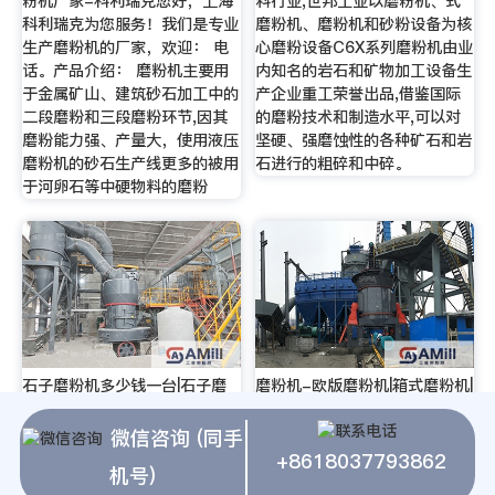
粉机厂家-科利瑞克您好，上海
料行业,世邦工业以磨粉机、式
科利瑞克为您服务！我们是专业
磨粉机、磨粉机和砂粉设备为核
生产磨粉机的厂家，欢迎： 电
心磨粉设备C6X系列磨粉机由业
话。产品介绍： 磨粉机主要用
内知名的岩石和矿物加工设备生
于金属矿山、建筑砂石加工中的
产企业重工荣誉出品,借鉴国际
二段磨粉和三段磨粉环节,因其
的磨粉技术和制造水平,可以对
磨粉能力强、产量大，使用液压
坚硬、强磨蚀性的各种矿石和岩
磨粉机的砂石生产线更多的被用
石进行的粗碎和中碎。
于河卵石等中硬物料的磨粉
石子磨粉机多少钱一台|石子磨
磨粉机-欧版磨粉机|箱式磨粉机|
粉机石子磨粉机也称石子磨粉
磨粉机-上海科利瑞 欧版磨粉机
机，用于石子物料中、细碎的机
专业提供商-上海科利瑞克，专
微信咨询 (同手
械设备。本文主要是对大家比较
业提供磨粉机生产线，！：。
+8618037793862
机号)
关注的石子磨粉机： 一、石子
名 称： 认 证：工商信息已核实