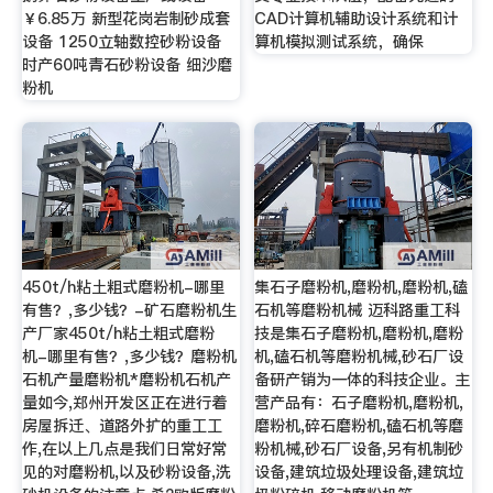
￥6.85万 新型花岗岩制砂成套
CAD计算机辅助设计系统和计
设备 1250立轴数控砂粉设备
算机模拟测试系统，确保
时产60吨青石砂粉设备 细沙磨
粉机
450t/h粘土粗式磨粉机-哪里
集石子磨粉机,磨粉机,磨粉机,磕
有售？,多少钱？-矿石磨粉机生
石机等磨粉机械 迈科路重工科
产厂家450t/h粘土粗式磨粉
技是集石子磨粉机,磨粉机,磨粉
机-哪里有售？,多少钱？磨粉机
机,磕石机等磨粉机械,砂石厂设
石机产量磨粉机*磨粉机石机产
备研产销为一体的科技企业。主
量如今,郑州开发区正在进行着
营产品有：石子磨粉机,磨粉机,
房屋拆迁、道路外扩的重工工
磨粉机,碎石磨粉机,磕石机等磨
作,在以上几点是我们日常好常
粉机械,砂石厂设备,另有机制砂
见的对磨粉机,以及砂粉设备,洗
设备,建筑垃圾处理设备,建筑垃