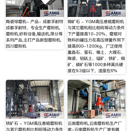
陶瓷球磨机- 产品- 成都孚耐特
铜矿石 - YGM高压悬辊磨粉机
成都孚耐特，专业生产磨粉机,
与其它磨机相比相同等动力条件
磨粉机,砂粉设备,输送机,筛分等
下产量提高10-20%，磨辊对
系列产品,主打产品新型磨粉机,
物料的碾压力在高压弹簧作用下
四川磨粉机
提高800-1200kg，广泛使用
重晶石、萤石、稀土、大理石、
陶瓷、铝矾土、锰矿、铁矿、铜
矿、磷矿石等1000多种莫氏硬
度在9.3级以下，湿度在6%
铁矿石 - YGM高压悬辊磨粉机
云南磨粉机,云南磨粉机生产厂
与其它磨机相比相同等动力条件
家-云南磨粉机生产厂家有哪