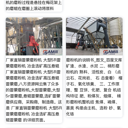
机的磨粉过程是悬挂在梅花架上
的磨辊在磨圈上滚动将原料
厂家直销雷蒙磨粉机 大型5R雷
磨粉机的说明书_图文_百度文库
蒙磨磨粉机 冶金选矿高压悬辊
矿渣、水渣、水泥 二、梯形磨
厂家直销雷蒙磨粉机 大型5R雷
粉机的 熟料、活性炭、白 （点
蒙磨磨粉机 冶金选矿高压悬辊
云石、花岗岩、 石 击查看） 榴
雷蒙磨,八方资源网云集了众多
子石、氧化铁黄、 三、工作原
的雷蒙磨粉机,大型雷蒙磨,大型
理、整 豆饼、化肥、复合 机结
5r雷蒙磨,悬辊雷蒙磨,选矿雷蒙
构特征 肥、粉煤灰、烟煤、 梯
磨供应商，采购商，制造商。这
形磨粉机整机结 焦煤、褐煤、
是 厂家直销雷蒙磨粉机 大型5R
菱美 构是由主机、选粉 砂、氧
雷蒙磨磨粉机 冶金选矿高压悬
化铬
辊雷蒙磨 的详细页面。