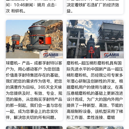
间：10:46新闻：姚月 点击：
决定着铁矿石选矿厂的经济效
次 粉碎机。
益。
球磨机- 产品- 成都孚耐特以客
磨粉机-超压梯形磨粉机具有国
户为，用心感动客户 为您创造
际先进水平的中国新产品—超压
价值是孚耐特集团存在的基础，
梯形磨粉机，历经我公司专家多
我们把您的需求作为信号，把您
年潜心研制及创新性的开发，根
的满意作为目标，365天全天候
据磨机用户的使用与建议，在高
为您提供及时、有效、专业、规
压悬辊磨粉机的基础上更新改进
范的服务，从您购买孚耐特产品
设计而成，为广大的国内外用户
的那一刻起，我们会一直与您在
提供了一种新型、高效、节能的
一起，成为您事业上的忠实伙
高细制粉设备，该机型采用了梯
伴，解决您关切的所有问题。
形工作面、柔性连接、磨辊