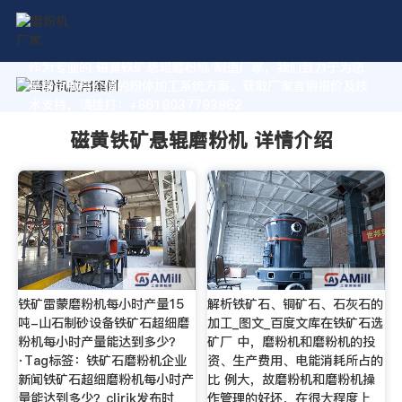
作为专业的 磁黄铁矿悬辊磨粉机 制造厂家，我们致力于为您
量身定制高价值的粉体加工系统方案。获取厂家直销报价及技
术支持，请拨打：+8618037793862
磁黄铁矿悬辊磨粉机 详情介绍
铁矿雷蒙磨粉机每小时产量15
解析铁矿石、铜矿石、石灰石的
吨-山石制砂设备铁矿石超细磨
加工_图文_百度文库在铁矿石选
粉机每小时产量能达到多少？
矿厂 中，磨粉机和磨粉机的投
·Tag标签：铁矿石磨粉机企业
资、生产费用、电能消耗所占的
新闻铁矿石超细磨粉机每小时产
比 例大，故磨粉机和磨粉机操
量能达到多少？clirik发布时
作管理的好坏，在很大程度上