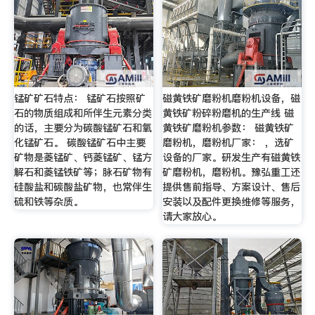
锰矿矿石特点： 锰矿石按照矿
磁黄铁矿磨粉机磨粉机设备，磁
石的物质组成和所伴生元素分类
黄铁矿粉碎粉磨机的生产线 磁
的话，主要分为碳酸锰矿石和氧
黄铁矿磨粉机参数： 磁黄铁矿
化锰矿石。 碳酸锰矿石中主要
磨粉机，磨粉机厂家： ，选矿
矿物是菱锰矿、钙菱锰矿、锰方
设备的厂家。研发生产有磁黄铁
解石和菱锰铁矿等；脉石矿物有
矿磨粉机，磨粉机。豫弘重工还
硅酸盐和碳酸盐矿物，也常伴生
提供售前指导、方案设计、售后
硫和铁等杂质。
安装以及配件更换维修等服务，
请大家放心。