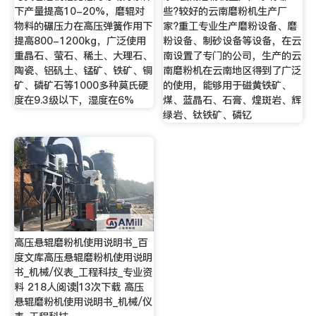
下产量提高10-20%，磨辊对
些?较好的云南磨粉机生产厂
物料的碾压力在高压弹簧作用下
家?重工专业生产磨粉设备、磨
提高800-1200kg，广泛使用
粉设备、制砂设备等设备，在云
重晶石、萤石、稀土、大理石、
南设置了专门的公司，生产的云
陶瓷、铝矾土、锰矿、铁矿、铜
南磨粉机在云南地区得到了广泛
矿、磷矿石等1000多种莫氏硬
的使用，能够用于磁黄铁矿、
度在9.3级以下，湿度在6%
煤、蓝晶石、石膏、煌斑岩、辉
绿岩、钛铁矿、磷钇
高压悬辊磨粉机使用说明书_百
度文库高压悬辊磨粉机使用说明
书_机械/仪表_工程科技_专业资
料 218人阅读|13次下载 高压
悬辊磨粉机使用说明书_机械/仪