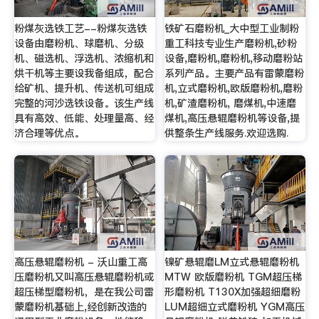
粉煤灰选铁工艺--粉煤灰选铁
铁矿石磨粉机_大中型工业制粉
设备由磨粉机、球磨机、分级
重工科技专业生产磨粉机,砂粉
机、磁选机、浮选机、浓缩机和
设备,磨粉机,磨粉机,移动磨粉站
烘干机等主要设我备组成，配合
系列产品。主要产品有雷蒙磨粉
给矿机、提升机、传送机可组成
机,立式磨粉机,欧版磨粉机,磨粉
完整的河沙选铁设备。该生产线
机,矿渣磨粉机, 磨煤机,中速磨
具有高效、低能、处理量高、经
煤机,高压悬辊磨粉机等设备,提
济合理等优点。
供整条生产线服务.欢迎选购.
高压悬辊磨粉机 - 沃山重工高
镍矿悬辊磨LM立式悬辊磨粉机
压磨粉机又叫高压悬辊磨粉机或
MTW 欧版磨粉机 TGM超压梯
超压梯型磨粉机，是在我公司雷
形磨粉机 T130X加强超细磨粉
蒙磨粉机基础上,经创新改造的
LUM超细立式磨粉机 YGM高压