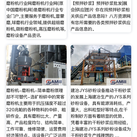
磨粉机行业网磨粉机行业网(原
【预拌砂浆】预拌砂浆批发|展
中国磨粉机网)是磨粉机行业专
会|供应|图片 你在找预拌砂浆相
业门户,主要服务于磨粉机,雷蒙
关供应产品信息吗？八方资源网
磨,球磨机行业领域,提供超细磨
有您所需要的各类预拌砂浆供应
粉机,微粉磨粉机,高压磨粉机等,
产品信息的。
磨粉设备产品资讯.
磨粉机-磨粉机-简单磨粉原理
建冶JYS砂粉设备推动干粉砂浆
却不可替代-选矿粉碎中的常客
的发展上海建冶生产的JYS系列
磨粉机主要用于抗压强度不超过
砂粉设备，具有能源消耗低，产
320兆帕的各种物料的中碎、粗
量大，出料粒型好等特点,在干
碎作业，具有磨粉比大、产量
粉制砂方面有着明显的优势。
高、产品粒度均匀、结构简单、
凭着丰富的干粉砂浆应用经验，
工作可靠、维修简便、运营费用
上海建冶JYS系列砂粉设备成为
经济等特点。该设备已广泛运用
干粉砂浆生产线理想的 …