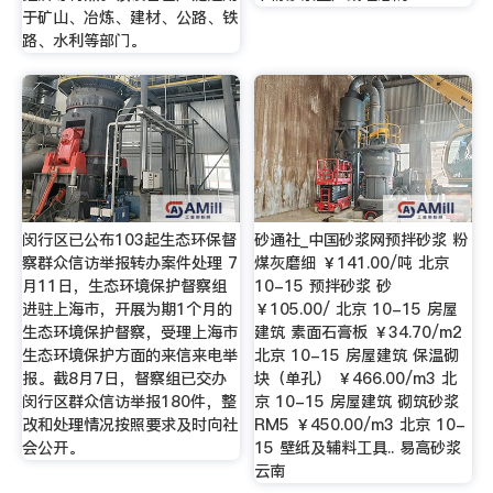
于矿山、冶炼、建材、公路、铁
路、水利等部门。
闵行区已公布103起生态环保督
砂通社_中国砂浆网预拌砂浆 粉
察群众信访举报转办案件处理 7
煤灰磨细 ￥141.00/吨 北京
月11日，生态环境保护督察组
10-15 预拌砂浆 砂
进驻上海市，开展为期1个月的
￥105.00/ 北京 10-15 房屋
生态环境保护督察，受理上海市
建筑 素面石膏板 ￥34.70/m2
生态环境保护方面的来信来电举
北京 10-15 房屋建筑 保温砌
报。截8月7日，督察组已交办
块（单孔） ￥466.00/m3 北
闵行区群众信访举报180件，整
京 10-15 房屋建筑 砌筑砂浆
改和处理情况按照要求及时向社
RM5 ￥450.00/m3 北京 10-
会公开。
15 壁纸及辅料工具.. 易高砂浆
云南