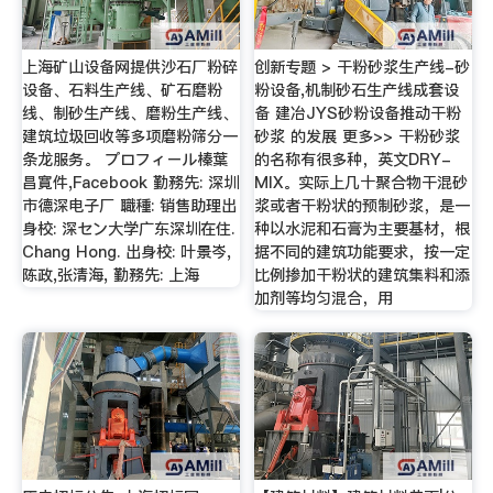
上海矿山设备网提供沙石厂粉碎
创新专题 > 干粉砂浆生产线-砂
设备、石料生产线、矿石磨粉
粉设备,机制砂石生产线成套设
线、制砂生产线、磨粉生产线、
备 建冶JYS砂粉设备推动干粉
建筑垃圾回收等多项磨粉筛分一
砂浆 的发展 更多>> 干粉砂浆
条龙服务。 プロフィール榛葉
的名称有很多种，英文DRY-
昌寛件,Facebook 勤務先: 深圳
MIX。实际上几十聚合物干混砂
市德深电子厂 職種: 销售助理出
浆或者干粉状的预制砂浆，是一
身校: 深セン大学广东深圳在住.
种以水泥和石膏为主要基材，根
Chang Hong. 出身校: 叶景岑,
据不同的建筑功能要求，按一定
陈政,张清海, 勤務先: 上海
比例掺加干粉状的建筑集料和添
加剂等均匀混合，用