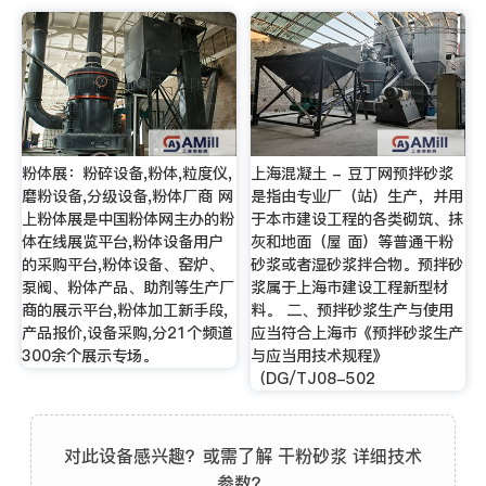
粉体展：粉碎设备,粉体,粒度仪,
上海混凝土 - 豆丁网预拌砂浆
磨粉设备,分级设备,粉体厂商 网
是指由专业厂（站）生产，并用
上粉体展是中国粉体网主办的粉
于本市建设工程的各类砌筑、抹
体在线展览平台,粉体设备用户
灰和地面（屋 面）等普通干粉
的采购平台,粉体设备、窑炉、
砂浆或者湿砂浆拌合物。预拌砂
泵阀、粉体产品、助剂等生产厂
浆属于上海市建设工程新型材
商的展示平台,粉体加工新手段,
料。 二、预拌砂浆生产与使用
产品报价,设备采购,分21个频道
应当符合上海市《预拌砂浆生产
300余个展示专场。
与应当用技术规程》
（DG/TJ08-502
对此设备感兴趣？或需了解 干粉砂浆 详细技术
参数？