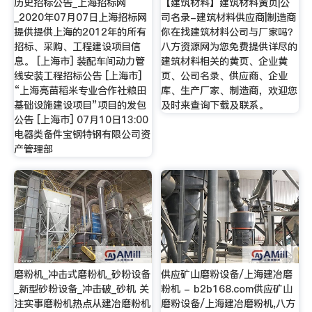
历史招标公告_上海招标网
【建筑材料】建筑材料黄页|公
_2020年07月07日上海招标网
司名录-建筑材料供应商|制造商
提供提供上海的2012年的所有
你在找建筑材料公司与厂家吗？
招标、采购、工程建设项目信
八方资源网为您免费提供详尽的
息。 [上海市] 装配车间动力管
建筑材料相关的黄页、企业黄
线安装工程招标公告 [上海市]
页、公司名录、供应商、企业
“上海亮苗稻米专业合作社粮田
库、生产厂家、制造商，欢迎您
基础设施建设项目”项目的发包
及时来查询下载及联系。
公告 [上海市] 07月10日13:00
电器类备件宝钢特钢有限公司资
产管理部
磨粉机_冲击式磨粉机_砂粉设备
供应矿山磨粉设备/上海建冶磨
_新型砂粉设备_冲击破_砂机 关
粉机 - b2b168.com供应矿山
注实事磨粉机热点从建冶磨粉机
磨粉设备/上海建冶磨粉机,八方