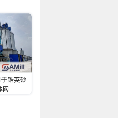
用于锆英砂
体网