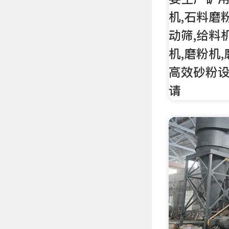
机,石料磨
动筛,给料
机,磨粉机,
高效砂粉设备
请