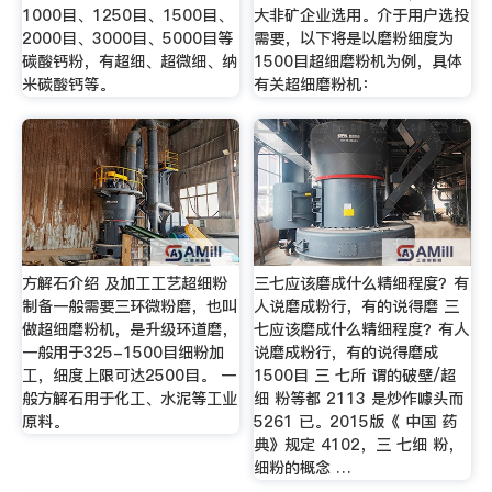
1000目、1250目、1500目、
大非矿企业选用。介于用户选投
2000目、3000目、5000目等
需要，以下将是以磨粉细度为
碳酸钙粉，有超细、超微细、纳
1500目超细磨粉机为例，具体
米碳酸钙等。
有关超细磨粉机：
方解石介绍 及加工工艺超细粉
三七应该磨成什么精细程度？有
制备一般需要三环微粉磨，也叫
人说磨成粉行，有的说得磨 三
做超细磨粉机，是升级环道磨，
七应该磨成什么精细程度？有人
一般用于325-1500目细粉加
说磨成粉行，有的说得磨成
工，细度上限可达2500目。 一
1500目 三 七所 谓的破壁/超
般方解石用于化工、水泥等工业
细 粉等都 2113 是炒作噱头而
原料。
5261 已。2015版《 中国 药
典》规定 4102，三 七细 粉，
细粉的概念 …