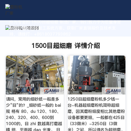
作为专业的 1500目超细磨 制造厂家，我们致力于为您量身定
制高价值的粉体加工系统方案。获取厂家直销报价及技术支
持，请拨打：+8618037793862
1500目超细磨 详情介绍
请问，常用的细砂纸一般是多
1250目超细磨粉机多少钱一
少“目”的？_细砂纸一般的 bai
台-机器超细磨粉机简称超细
规 格有 80、du 120、180、
磨，因其磨粉细度相比其他磨粉
240、320、400、600到
设备都要更细，一般都在425目
1000的，目 zhi 数越高打磨越
（33微米）-3250目（3微
精 细，平面越 dao 光滑。 目
米）之间，所以得名为超细磨。