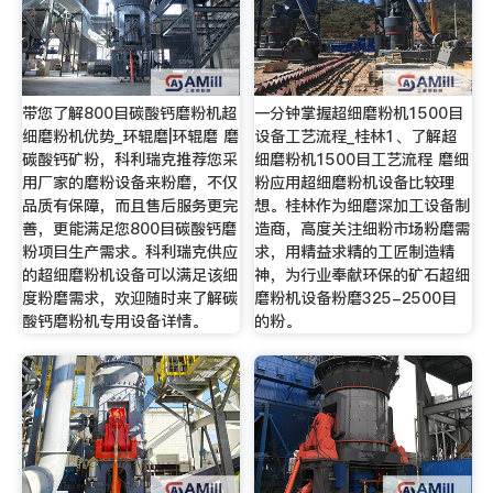
带您了解800目碳酸钙磨粉机超
一分钟掌握超细磨粉机1500目
细磨粉机优势_环辊磨|环辊磨 磨
设备工艺流程_桂林1、了解超
碳酸钙矿粉，科利瑞克推荐您采
细磨粉机1500目工艺流程 磨细
用厂家的磨粉设备来粉磨，不仅
粉应用超细磨粉机设备比较理
品质有保障，而且售后服务更完
想。桂林作为细磨深加工设备制
善，更能满足您800目碳酸钙磨
造商，高度关注细粉市场粉磨需
粉项目生产需求。科利瑞克供应
求，用精益求精的工匠制造精
的超细磨粉机设备可以满足该细
神，为行业奉献环保的矿石超细
度粉磨需求，欢迎随时来了解碳
磨粉机设备粉磨325-2500目
酸钙磨粉机专用设备详情。
的粉。