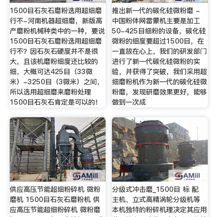
1500目石灰石磨粉选用超细磨
推出新一代的碳化硅微粉磨 -
行不-河南机器超细磨，新版高
中国粉体网雷蒙机主要是加工
产磨粉机械种类中的一种，要说
50-425目细粉的设备，碳化硅
1500目石灰石磨粉选用超细磨
微粉的细度要超过1500目，在
行不？因石灰石硬度并不是很
一直放在心上，我们的研发部门
大，且该机磨粉细度还比较的
进行了新一代碳化硅微粉的实
细，大概可达425目（33微
验，并获得了突破，我们采用超
米）-3250目（3微米）之间，
细磨粉机作为新一代的碳化硅微
所以选用超细磨来磨粉处理
粉磨，发现研磨效果更好，能够
1500目石灰石肯定是可以的！
做到一次成
供应高压节能超细粉碎机 微粉
分级式冲击磨_1500目 标 配
磨机 1500目石灰石磨粉机 供
主机、立式高精涡轮分级机等
应高压节能超细粉碎机 微粉磨
本机独特的粉碎机理决定其应用