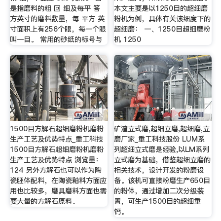
是指磨料的粗 回 细及每平 答
本文主要是以1250目的超细磨
方英寸的磨料数量，每 平方 英
粉机为例，具体有关该细度下的
寸面积上有256个眼，每一个眼
超细磨： 一、1250目超细磨粉
叫一目。 常用的砂纸的标号与
机 1250
1500目方解石超细磨粉机磨粉
矿渣立式磨,超细立磨,超细磨,立
生产工艺及优势特点_重工科技
磨厂家_重工科技股份 LUM系
1500目方解石超细磨粉机磨粉
列超细立式磨是经验,以LM系列
生产工艺及优势特点 浏览量：
立式磨为基础，借鉴超细立磨的
124 另外方解石也可以作为陶
相关技术，设计开发的粉磨设
瓷胚体配料，在陶瓷釉料方面应
备。该机可直接粉磨生产650目
用也比较多，磨具磨料方面也需
的粉体，通过增加二次分级装
要大量的方解石原料。
置，可生产1500目的超细重
钙。