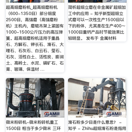
超高细磨粉机_超高细磨粉机
简析超细立磨在非金属矿超细加
（600-1350目）部分细度
工中的应用 - 知乎新型超细立
2500目，高强磨（高强磨粉
式磨可以一次性生产1500目以
机）主机内，磨辊吊架上紧固有
下的粉体，尤其是在生产400～
1000-1500公斤压力的高压弹
1000目重钙产品时节能效果比
簧。超高细磨粉机适用于重晶
较明显。 发布于 金属材料
石、方解石、钾长石、滑石、大
理石、石灰石、白云石、莹石、
石灰、活性白土、活性炭、膨润
土、高岭土、水泥、磷矿石、石
膏、玻璃、保温材 …
微米粉碎机-微米粉碎机重工
滑石粉多少目是什么意思？ -
1500目 相当于多少微米 三环
知乎 - Zhihu超细滑石粉是指用