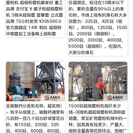
磨粉机 超细粉磨机哪家好 重工
仪器测定，粒径在10微米以下
品牌 支付宝 ¥ 腻子粉超细磨粉
的，累积含量在90％以上的滑
机 3微米超细磨 雷蒙磨 立式磨
石粉。市场上现有的滑石粉大多
品牌 72小时发货 ¥305000.0
目数为：325目，425目（细
官方旗舰店 14年 相似 超细粉
粉）。800目，1250目，1500
环辊磨加工设备陶土细粉磨
目，2000目（微细粉）。
2500目，3000目，4000目，
5000目（超细粉）。在国内，
大部分的滑石
全碳酸钙分类和名称，超实用！
1500目超细磨粉机报价多少
- 知乎从细度上，碳酸钙通常有
钱-河南机器超细磨粉机简称超
几目到一百几十目白砂或雪花白
细磨，常见矿用磨粉机械中的一
砂，有150目、200目、325
种，因其具有投资少、产量大、
目、400目、600目、800目、
细粉含量高等优势特点，而被广