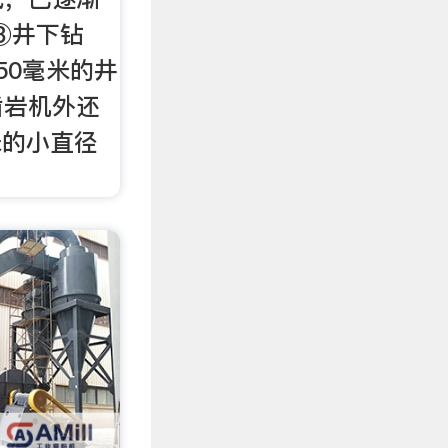
③井下钻
50毫米的井
凿岩机外还
米的小直径