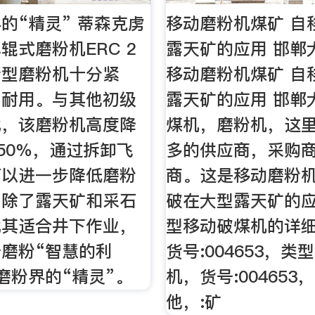
的“精灵” 蒂森克虏
移动磨粉机煤矿 自
辊式磨粉机ERC 2
露天矿的应用 邯郸
新型磨粉机十分紧
移动磨粉机煤矿 自
固耐用。与其他初级
露天矿的应用 邯郸
比，该磨粉机高度降
煤机，磨粉机，这
~50％，通过拆卸飞
多的供应商，采购
可以进一步降低磨粉
商。这是移动磨粉机
，除了露天矿和采石
破在大型露天矿的应
尤其适合井下作业，
型移动破煤机的详
磨粉“智慧的利
货号:004653，类
磨粉界的“精灵”。
机，货号:004653
他，:矿