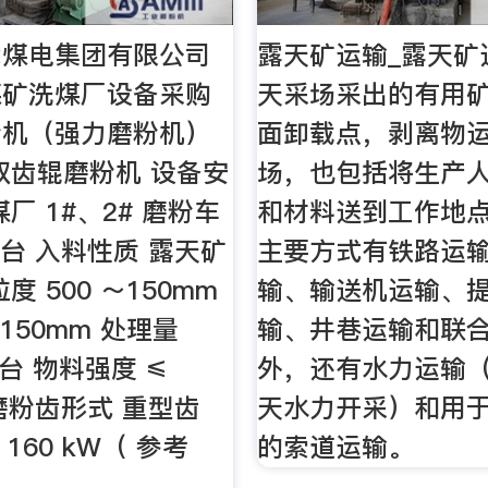
能煤电集团有限公司
露天矿运输_露天矿
煤矿洗煤厂设备采购
天采场采出的有用
粉机（强力磨粉机）
面卸载点，剥离物
双齿辊磨粉机 设备安
场，也包括将生产
厂 1#、2# 磨粉车
和材料送到工作地
4 台 入料性质 露天矿
主要方式有铁路运
度 500 ～150mm
输、输送机运输、
150mm 处理量
输、井巷运输和联
 •台 物料强度 ≤
外，还有水力运输
 磨粉齿形式 重型齿
天水力开采）和用
 160 kW（ 参考
的索道运输。