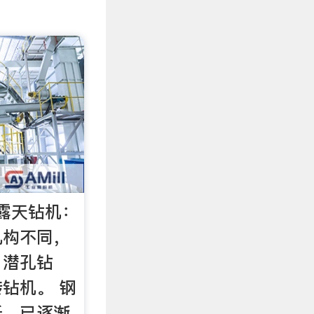
露天钻机：
机构不同，
、潜孔钻
钻机。 钢
低，已逐渐