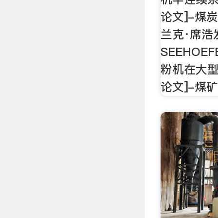
论文]-煤炭工
兰克·席浩发
SEEHOE
粉机在大型
论文]-煤矿机