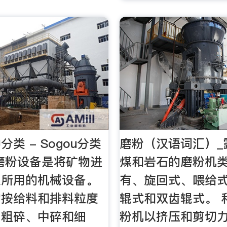
类 - Sogou分类
磨粉（汉语词汇）_
磨粉设备是将矿物进
煤和岩石的磨粉机
业所用的机械设备。
有、旋回式、喂给
常按给料和排料粒度
辊式和双齿辊式。 
为粗碎、中碎和细
粉机以挤压和剪切