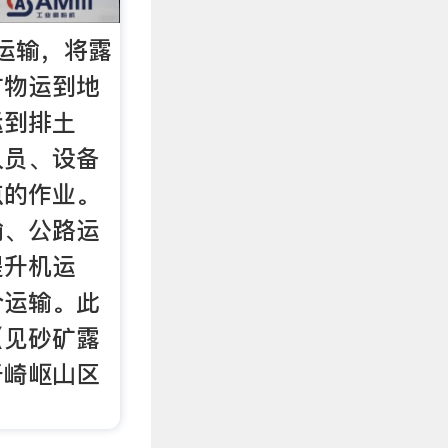
运输，将露
矿物运到地
运到排土
人员、设备
点的作业。
输、公路运
提升机运
合运输。此
（见砂矿露
于崎岖山区