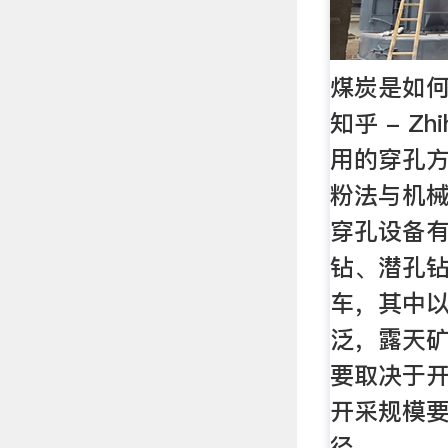
煤炭是如何
知乎 - Z
用的穿孔
粉法与机械
穿孔设备
钻、潜孔钻
车，其中
泛，露天矿
要取决于
开采规模
径。