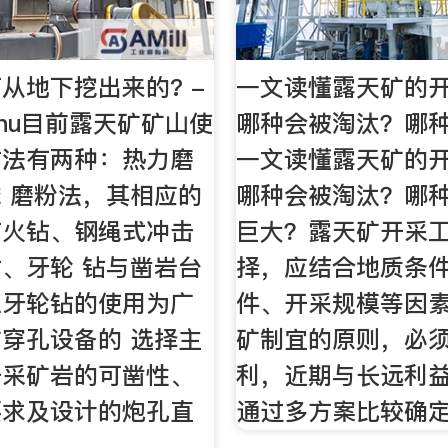
从地下挖出来的? -
一文读懂露天矿的
hihu目前露天矿矿山使
哪种会被淘汰？哪
方法有两种：热力磨
一文读懂露天矿的
 磨粉法，其相应的
哪种会被淘汰？哪
有火钻、钢绳式冲击
巨大？露天矿开采
、牙轮 钻与凿岩台
择，应结合地质条
以牙轮钻的使用为广
件、开采规模等因
穿孔设备的 选择主
矿制宜的原则，必
开采矿岩的可凿性、
利，近期与长远利
要求及设计的炮孔直
通过多方案比较确