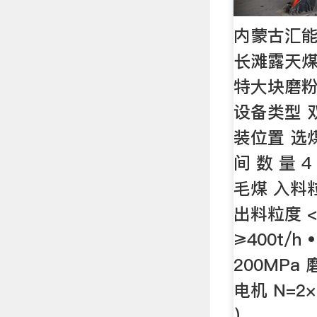
内蒙古汇
长滩露天
特大块磨
设备类型 
装位置 选煤
间 数 量 
毛煤 入料粒
出料粒度 <
≥400t/h
200MPa
电机 N=2×
），