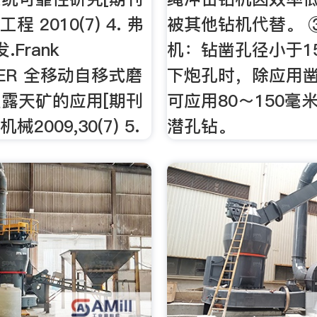
程 2010(7) 4. 弗
被其他钻机代替。 
.Frank
机：钻凿孔径小于1
FER 全移动自移式磨
下炮孔时，除应用
露天矿的应用[期刊
可应用80～150毫
械2009,30(7) 5.
潜孔钻。