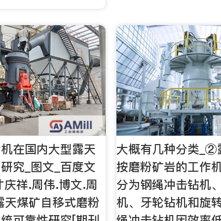
粉机在国内大型露天
大概有几种分类_②
研究_图文_百度文
按磨粉矿岩的工作
才庆祥.周伟.博文.周
分为钢绳冲击钻机
露天煤矿自移式磨粉
机、牙轮钻机和旋转
统可靠性研究[期刊
绳冲击钻机因效率