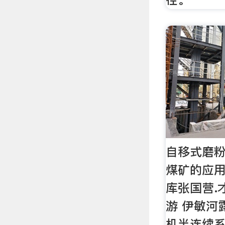
自移式磨
煤矿的应用
库张国营.
游 伊敏河
机半连续系