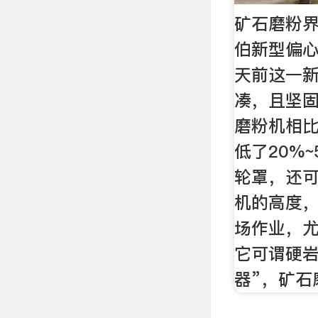
矿石磨粉界
伯新型偏心
天前这一
凑，且坚
磨粉机相
低了20%
轮罩，还
机的高度
场作业，
它可谓硬岩
器”，矿石