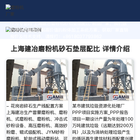
作为专业的 上海建冶磨粉机砂石垫层配比 制造厂家，我们致
力于为您量身定制高价值的粉体加工系统方案。获取厂家直销
报价及技术支持，请拨打：+8618037793862
上海建冶磨粉机砂石垫层配比 详情介绍
- 花岗岩碎石生产线配置方案
某市建筑垃圾资源化处理厂
上海建冶生产雷蒙磨粉机、磨粉
PPP项目实施方案_PPP报告
机、式磨粉机、磨粉机、冲击式
项目一期设计产量为年处理100
砂粉设备、高压磨粉机、高效砂
万吨建筑垃圾（远期达到200万
粉磨、辊式级配机、JYM砂粉
吨）,以及为消纳处理垃圾产生
磨粉机、轮胎式移动磨粉站，可
的循环再生建筑材料而配套兴建