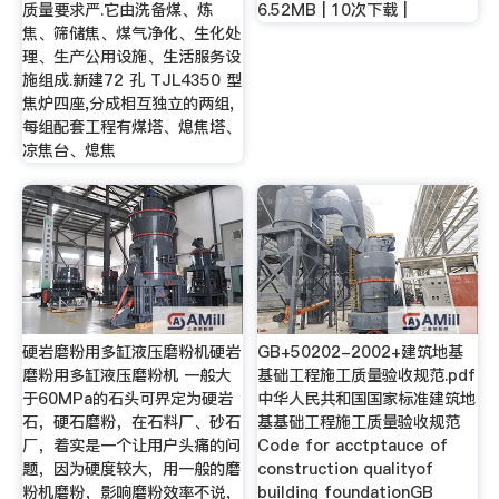
质量要求严.它由洗备煤、炼
6.52MB | 10次下载 |
焦、筛储焦、煤气净化、生化处
理、生产公用设施、生活服务设
施组成.新建72 孔 TJL4350 型
焦炉四座,分成相互独立的两组,
每组配套工程有煤塔、熄焦塔、
凉焦台、熄焦
硬岩磨粉用多缸液压磨粉机硬岩
GB+50202-2002+建筑地基
磨粉用多缸液压磨粉机 一般大
基础工程施工质量验收规范.pdf
于60MPa的石头可界定为硬岩
中华人民共和国国家标准建筑地
石，硬石磨粉，在石料厂、砂石
基基础工程施工质量验收规范
厂，着实是一个让用户头痛的问
Code for acctptauce of
题，因为硬度较大，用一般的磨
construction qualityof
粉机磨粉，影响磨粉效率不说，
building foundationGB