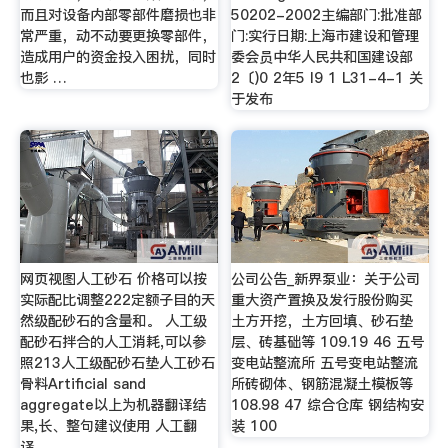
而且对设备内部零部件磨损也非
50202-2002主编部门:批准部
常严重，动不动要更换零部件，
门:实行日期:上海市建设和管理
造成用户的资金投入困扰，同时
委会员中华人民共和国建设部
也影 …
2〔)0 2年5 I9 1 L31-4-1 关
于发布
网页视图人工砂石 价格可以按
公司公告_新界泵业：关于公司
实际配比调整222定额子目的天
重大资产置换及发行股份购买
然级配砂石的含量和。 人工级
土方开挖，土方回填、砂石垫
配砂石拌合的人工消耗,可以参
层、砖基础等 109.19 46 五号
照213人工级配砂石垫人工砂石
变电站整流所 五号变电站整流
骨料Artificial sand
所砖砌体、钢筋混凝土模板等
aggregate以上为机器翻译结
108.98 47 综合仓库 钢结构安
果,长、整句建议使用 人工翻
装 100
译。