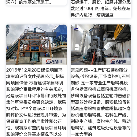
洞穴）的地基处理施工。
石经烘干、磨粉、细磨并筛分悉
数经过100目标准筛。焙烧在马
弗炉内进行，焙烧温度
2016年12月28日建设项目环
常见问题--生产矿石磨粉筛分
境影响评价文件受理公示_招标
设备,砂粉设备,工业磨粉机,石料
网项目详情 根据建设项目环境
制砂 是一家专业生产磨粉机设
影响评价审批程序的有关规定，
备包括磨粉机式磨粉机磨粉机、
经建设项目环评审批和行政处罚
砂粉设备设备包括立轴冲击破新
集体审查委员会研究决定，我局
型高效砂粉设备、磨粉机设备包
拟对以下**个建设项目环境影
括高压磨粉机雷蒙磨粉机超细磨
响评价文件进行受理并审查，为
粉机锥形磨粉机、石料生产线、
保证审查工作的严肃性和公正
制砂生产线、磨粉生产线、移动
性，现将拟审查的建设项目环境
磨粉站、建筑垃圾处理设备等的
影响评价文件基本情况予以公
一家大型的