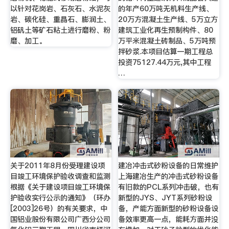
以针对花岗岩、石灰石、水泥灰
的年产60万吨无机料生产线、
岩、碳化硅、重晶石、膨润土、
20万方混凝土生产线、5万立方
铝矾土等矿石粘土进行磨粉、粉
建筑工业化再生预制构件、80
磨、加工。
万平米混凝土砖制品、5万吨预
拌砂浆.本项目估算一期工程总
投资75127.44万元,其中工程
…
关于2011年8月份受理建设项
建冶冲击式砂粉设备的日常维护
目竣工环境保护验收调查和监测
上海建冶生产的冲击式砂粉设备
根据《关于建设项目竣工环境保
有旧款的PCL系列冲击破，也有
护验收实行公示的通知》（环办
新型的JYS、JYT系列砂粉设
[2003]26号）的有关要求，中
备，产能方面新型的砂粉设备设
国铝业股份有限公司广西分公司
备效率更高一点，能耗方面并没