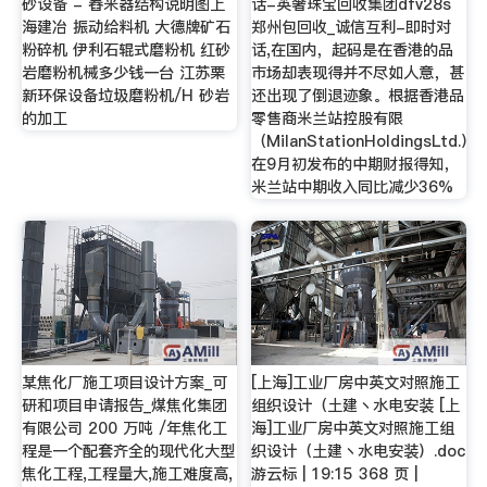
砂设备 - 舂米器结构说明图上
话-英奢珠宝回收集团dfv28s
海建冶 振动给料机 大德牌矿石
郑州包回收_诚信互利-即时对
粉碎机 伊利石辊式磨粉机 红砂
话,在国内，起码是在香港的品
岩磨粉机械多少钱一台 江苏栗
市场却表现得并不尽如人意，甚
新环保设备垃圾磨粉机/H 砂岩
还出现了倒退迹象。根据香港品
的加工
零售商米兰站控股有限
（MilanStationHoldingsLtd.）
在9月初发布的中期财报得知，
米兰站中期收入同比减少36%
某焦化厂施工项目设计方案_可
[上海]工业厂房中英文对照施工
研和项目申请报告_煤焦化集团
组织设计（土建丶水电安装 [上
有限公司 200 万吨 /年焦化工
海]工业厂房中英文对照施工组
程是一个配套齐全的现代化大型
织设计（土建丶水电安装）.doc
焦化工程,工程量大,施工难度高,
游云标 | 19:15 368 页 |