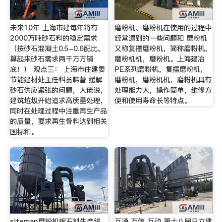
未来10年 上海市建每年将有
磨粉机、磨粉机在使用的过程中
2000万吨砂石料的稳定需求
经常遇到的一些问题和 磨粉机
（按砂石混凝土0.5-0.6配比，
又称复摆磨粉机，简称磨粉机，
算起来砂石需求两千万方铺
磨粉机机，磨粉机。上海建冶
底！） 观点三： 上海市住建委
PE系列磨粉机，复摆磨粉机，
节能建材处主任科员韩蕾 缓解
磨粉机，磨粉机机，磨粉机具有
砂石供应紧张的问题，大佬说，
处理能力大，操作简单，维修方
建筑垃圾开始追求高质量处理，
便和使用寿命长等特点。
同时在处理过程中注重再生产品
的质量，要求再生骨料达到相关
国标和。
sitemap磨粉机铌石料生产线,
互通 互信 互动 第十八届日立建