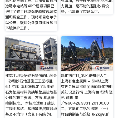
氧化铝三期工程、四川省南桠河
有增加，对于砂子粒型的优化能
冶勒水电站等40个建设项目已
力更加，是不错的整形砂粉设
进行了竣工环境保护验收现场监
备，也赢得了市场认可。
测和调查工作，现将项目名单予
以公布，欢迎公众参与建设项目
环境保护工作。
建筑工地级配砂石垫层的比例是
氮化锆百科_氮化锆知识大全-
· 砂和砂石地基施工工艺标准
上海有色金属网 - SMM上海
6.1 范围 本标准规定了采用砂
有色金属网提供全面的氮化锆相
石为垫层材料的换填垫层法地基
关知识及行情 上海有色 行情 资
处理的施工要求、方法 和质量
讯 商机 率
控制标准。 本标准适用于建筑
∕%60.428.3331.20100.00
工程中基坑、基槽等浅层软弱地
二、五氧化二钒的提取 （一）
基及不均匀（含其下有暗 沟、
样品的制备与焙烧 取2kg钒矿