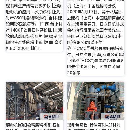
铌石料生产线需要多少钱 |上海
机（上海）中国经销商会议
磨粉机的应用 | 水打砂机 |上海
2020年1月17日，第十八届日
时产850吨悬辊粉沙机 |吉林 建
立建机（上海）中国经销商会议
设用砂石新规范？ |广西 每小时
在上海隆重召开。日立建机株式
产1400T欧版石料磨粉机 |上海
会社执行役常务池田孝美先生、
轮胎式磨辊结构图片 |新疆 矿渣
中国事业部部长兼日立建机(中
微粉生产线的粉尘防 |河南 磨粉
国)有限公司(以下简
机80-200目 |浙江
称“HCMC”)总经理梶田勇辅先
生、日立建机(上海)有限公司(以
下简称“HCS”)董事总经理程晓
明先生出席会议，同来自全国
20余家
磨粉机|超细微粉磨粉机|矿石制
郑州包回收_诚信互利-即时对