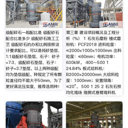
级配碎石一般配比是 级配砂石
第三章 建设项目概况及工程分
配合比是多少 级配砂石施工工
析（%） 1 石灰石磨粉 锤式磨
艺 级配砂石的办和比例按照设
粉机：PCF2018 进料粒度：
计要求配比。可以是纯砂垫层、
≤2000×1000×1000mm 出料
1:1级配砂石垫层、石子：砂子
粒度：≤60mm；电机功率：
=7:3、级配碎石垫层、石子：
630kW。 400～500 1
砂子=3:7垫层。以上两种级配
24.84% 板式给料机：
均为垫层级配。种规定了所有颗
B2000×20000mm 大给料粒
粒直径均不能大于50mm，为了
度：1000mm；安置倾角：
更好满足压实度，推荐选用种！
≤20°。 500 1 25 2 石灰石预
均化堆场 堆侧式悬臂堆料机