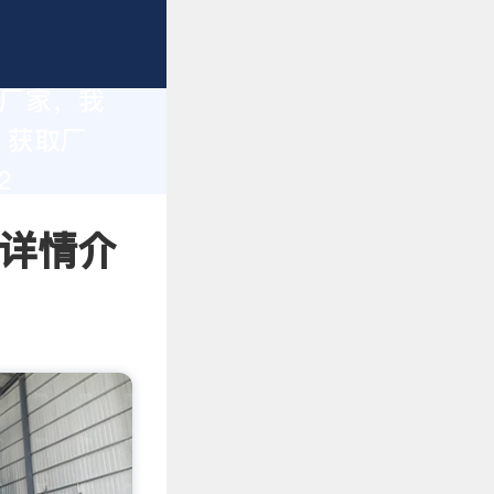
造厂家，我
。获取厂
2
 详情介