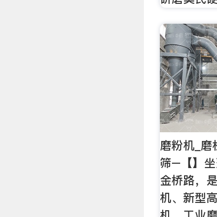
磨粉机_磨
筛–【】
金桥路，
机、新型
机、工业