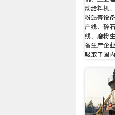
动给料机
粉站等设
产线、碎
线、磨粉
备生产企
吸取了国