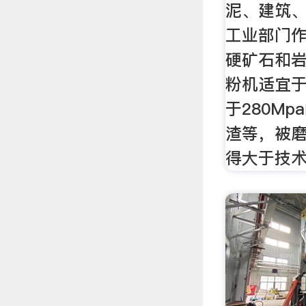
泥、建筑
工业部门
硬矿石和岩
粉机适宜
于280M
渣等，被
得大于技