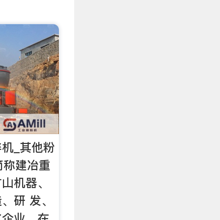
碎机_其他粉
简称建冶重
矿山机器、
、研 发、
化企业。在