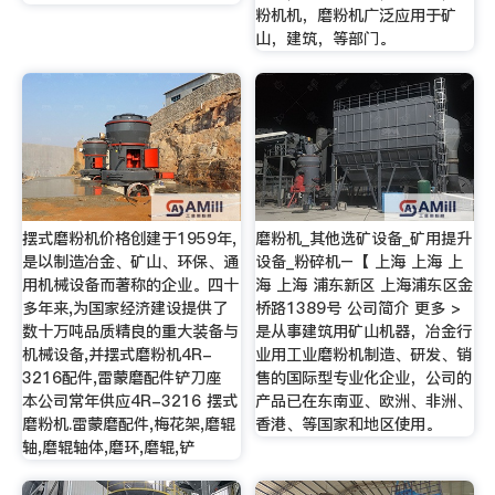
粉机机，磨粉机广泛应用于矿
山，建筑，等部门。
摆式磨粉机价格创建于1959年,
磨粉机_其他选矿设备_矿用提升
是以制造冶金、矿山、环保、通
设备_粉碎机–【 上海 上海 上
用机械设备而著称的企业。四十
海 上海 浦东新区 上海浦东区金
多年来,为国家经济建设提供了
桥路1389号 公司简介 更多 >
数十万吨品质精良的重大装备与
是从事建筑用矿山机器，冶金行
机械设备,并摆式磨粉机4R-
业用工业磨粉机制造、研发、销
3216配件,雷蒙磨配件铲刀座
售的国际型专业化企业，公司的
本公司常年供应4R-3216 摆式
产品已在东南亚、欧洲、非洲、
磨粉机.雷蒙磨配件,梅花架,磨辊
香港、等国家和地区使用。
轴,磨辊轴体,磨环,磨辊,铲