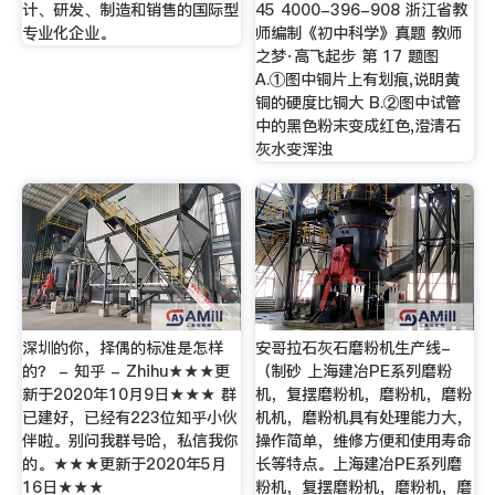
计、研发、制造和销售的国际型
45 4000-396-908 浙江省教
专业化企业。
师编制《初中科学》真题 教师
之梦·高飞起步 第 17 题图
A.①图中铜片上有划痕,说明黄
铜的硬度比铜大 B.②图中试管
中的黑色粉末变成红色,澄清石
灰水变浑浊
深圳的你，择偶的标准是怎样
安哥拉石灰石磨粉机生产线-
的？ - 知乎 - Zhihu★★★更
（制砂 上海建冶PE系列磨粉
新于2020年10月9日★★★ 群
机，复摆磨粉机，磨粉机，磨粉
已建好，已经有223位知乎小伙
机机，磨粉机具有处理能力大，
伴啦。别问我群号哈，私信我你
操作简单，维修方便和使用寿命
的。★★★更新于2020年5月
长等特点。上海建冶PE系列磨
16日★★★
粉机，复摆磨粉机，磨粉机，磨