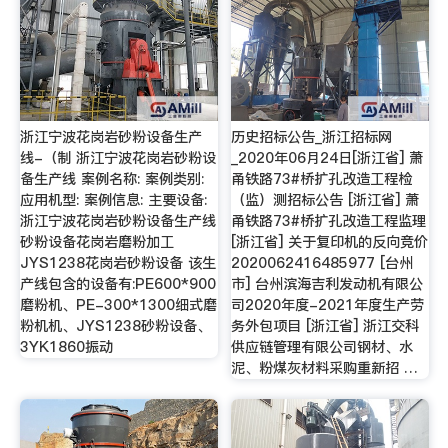
浙江宁波花岗岩砂粉设备生产
历史招标公告_浙江招标网
线-（制 浙江宁波花岗岩砂粉设
_2020年06月24日[浙江省] 萧
备生产线 案例名称: 案例类别:
甬铁路73#桥扩孔改造工程检
应用机型: 案例信息: 主要设备:
（监）测招标公告 [浙江省] 萧
浙江宁波花岗岩砂粉设备生产线
甬铁路73#桥扩孔改造工程监理
砂粉设备花岗岩磨粉加工
[浙江省] 关于复印机的反向竞价
JYS1238花岗岩砂粉设备 该生
2020062416485977 [台州
产线包含的设备有:PE600*900
市] 台州滨海吉利发动机有限公
磨粉机、PE-300*1300细式磨
司2020年度-2021年度生产劳
粉机机、JYS1238砂粉设备、
务外包项目 [浙江省] 浙江交科
3YK1860振动
供应链管理有限公司钢材、水
泥、粉煤灰材料采购重新招 …