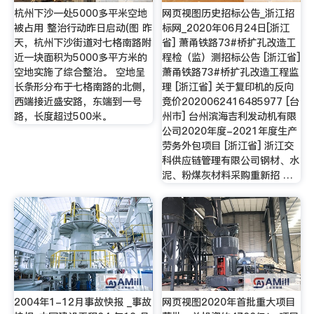
杭州下沙一处5000多平米空地
网页视图历史招标公告_浙江招
被占用 整治行动昨日启动(图 昨
标网_2020年06月24日[浙江
天，杭州下沙街道对七格南路附
省] 萧甬铁路73#桥扩孔改造工
近一块面积为5000多平方米的
程检（监）测招标公告 [浙江省]
空地实施了综合整治。 空地呈
萧甬铁路73#桥扩孔改造工程监
长条形分布于七格南路的北侧，
理 [浙江省] 关于复印机的反向
西端接近盛安路，东端到一号
竞价2020062416485977 [台
路，长度超过500米。
州市] 台州滨海吉利发动机有限
公司2020年度-2021年度生产
劳务外包项目 [浙江省] 浙江交
科供应链管理有限公司钢材、水
泥、粉煤灰材料采购重新招 …
2004年1-12月事故快报 _事故
网页视图2020年首批重大项目