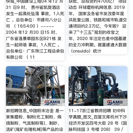
快报_中国建设工程04 年12 月
获批，总投资约4700亿！ 项目
31 日9 时， 贵州省凯旋酒店
动态 环球磨粉机网信息: 2019
发生一起高处坠落 事故，1人死
年， 国家及各省市发改委年度
亡 。总包单位：市建司八分公
共批复公路、铁路和城市轨道交
司 （ 16:54:00 ）-----
通项目约2.3万亿，今年呢？ 迎
2004 年12 月30 日15 时，
来了“十三五”规划的收官之
广东省逸景翠园东区B21栋 发
年，2020 年注定也是中国基建
生一起坍塌 事故，1人死亡 。
的全力冲刺期。据基建通大数据
总包单位：广东珠江工程总承包
（cnsuido）统计
有限公司 （ 11
新招聘信息_中国粉末冶金 是一
11-17浙江省教师招聘 初中科
家集磨粉、制粉(化工制粉、煅
学真题_图文_百度文库杭州下沙
烧制粉、气流制粉等)、制砂、
经济开发区四号大街 28 号（国
选矿(尾矿处理机械)等产品的设
脉科技园 3 号楼 208） 39 /