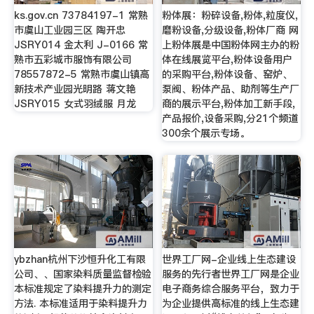
ks.gov.cn 73784197-1 常熟
粉体展：粉碎设备,粉体,粒度仪,
市虞山工业园三区 陶开忠
磨粉设备,分级设备,粉体厂商 网
JSRY014 金太利 J-0166 常
上粉体展是中国粉体网主办的粉
熟市五彩城市服饰有限公司
体在线展览平台,粉体设备用户
78557872-5 常熟市虞山镇高
的采购平台,粉体设备、窑炉、
新技术产业园光明路 蒋文艳
泵阀、粉体产品、助剂等生产厂
JSRY015 女式羽绒服 月龙
商的展示平台,粉体加工新手段,
产品报价,设备采购,分21个频道
300余个展示专场。
ybzhan杭州下沙恒升化工有限
世界工厂网-企业线上生态建设
公司、、国家染料质量监督检验
服务的先行者世界工厂网是企业
本标准规定了染料提升力的测定
电子商务综合服务平台，致力于
方法. 本标准适用于染料提升力
为企业提供高标准的线上生态建