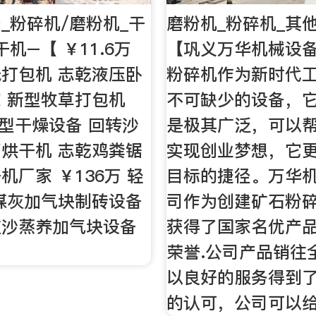
_粉碎机/磨粉机_干
磨粉机_粉碎机_其
机–【 ￥11.6万
【巩义万华机械设
打包机 志乾液压卧
粉碎机作为新时代
 新型牧草打包机
不可缺少的设备，
 小型干燥设备 回转沙
是极其广泛，可以
烘干机 志乾鸡粪锯
实现创业梦想，它
机厂家 ￥136万 轻
目标的捷径。万华
煤灰加气块制砖设备
司作为创建矿石粉碎
灰沙蒸养加气块设备
获得了国家名优产品
荣誉.公司产品销往
以良好的服务得到
的认可，公司可以