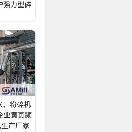
HP强力型碎
家，粉碎机
 企业黄页频
机生产厂家