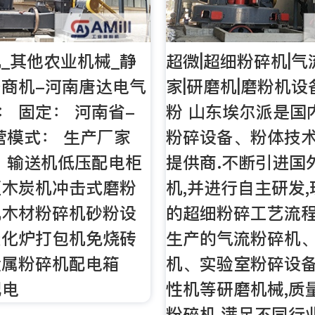
_其他农业机械_静
超微|超细粉碎机|
商机-河南唐达电气
家|研磨机|磨粉机设
： 固定： 河南省-
粉 山东埃尔派是国
营模式： 生产厂家
粉碎设备、粉体技
 输送机低压配电柜
提供商.不断引进国
柜木炭机冲击式磨粉
机,并进行自主研发
机木材粉碎机砂粉设
的超细粉碎工艺流程
炭化炉打包机免烧砖
生产的气流粉碎机
金属粉碎机配电箱
机、实验室粉碎设
配电
性机等研磨机械,质
粉碎机,满足不同行