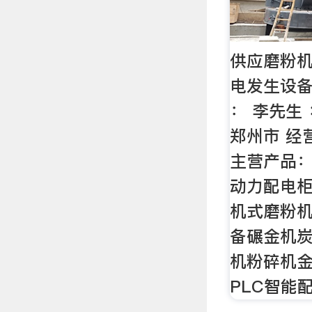
供应磨粉机
电发生设备
： 李先生 
郑州市 经
主营产品：
动力配电
机式磨粉
备碾金机
机粉碎机
PLC智能