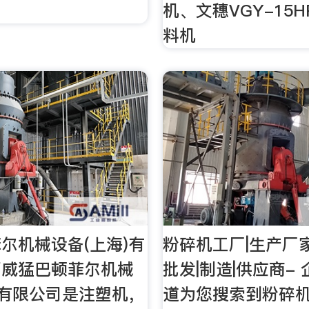
机、文穗VGY-15
料机
尔机械设备(上海)有
粉碎机工厂|生产厂
页威猛巴顿菲尔机械
批发|制造|供应商-
)有限公司是注塑机，
道为您搜索到粉碎