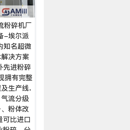
气流粉碎机厂
备-埃尔派
内知名超微
术解决方案
外先进粉碎
,现拥有完整
及生产线.
、气流分级
备、粉体改
量可比进口
业粉碎、分