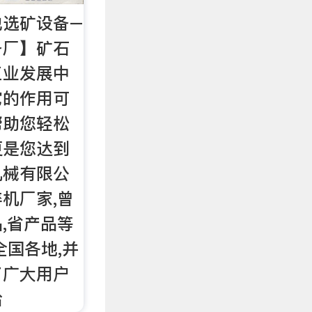
他选矿设备–
备厂】矿石
工业发展中
它的作用可
帮助您轻松
更是您达到
机械有限公
机厂家,曾
,省产品等
全国各地,并
了广大用户
给