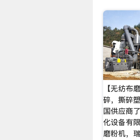
【无纺布
碎，撕碎
国供应商
化设备有
磨粉机，