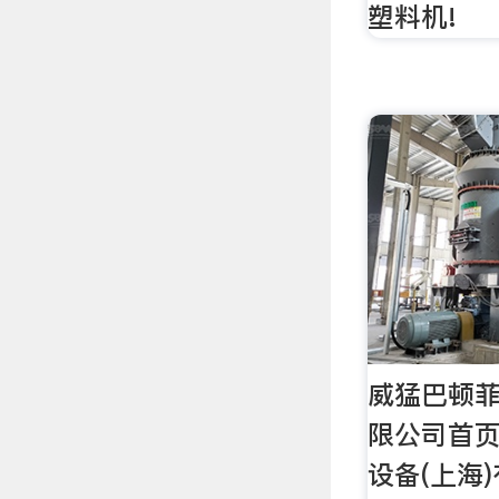
塑料机!
威猛巴顿菲
限公司首
设备(上海