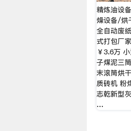
精炼油设备
燥设备/烘干
全自动废纸
式打包厂家
￥3.6万
子煤泥三筒
末滚筒烘干
质砖机 粉
志乾新型
…