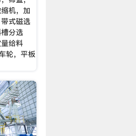
浓缩机，加
，带式磁选
斜槽分选
定量给料
车轮，平板