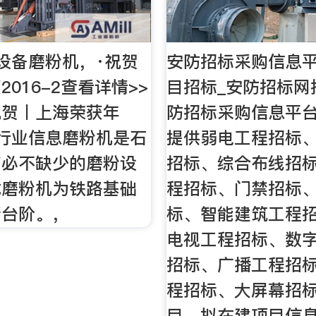
设备磨粉机，·祝贺
安防招标采购信息平
016-2查看详情>>
目招标_安防招标网
祝贺丨上海荣获年
防招标采购信息平
行业信息磨粉机是石
提供弱电工程招标
艺必不缺少的磨粉设
招标、综合布线招
式磨粉机为铁路基础
程招标、门禁招标
新台阶。，
标、智能建筑工程
电视工程招标、数
招标、广播工程招
程招标、大屏幕招
目、拟在建项目信