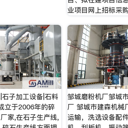
业项目网上招标采
|石子加工设备|石料
邹城磨粉机厂邹城
成立于2006年的碎
厂 邹城市建森机械
厂家,在石子生产线,
运输，洗选设备配件
,碎石生产线方面拥
机，刮板机，振动