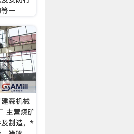
购等一
市建森机械
厂 主营煤矿
及制造，*
筛，筛篮，