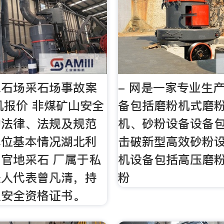
采石场采石场事故案
- 网是一家专业生
粉机报价 非煤矿山安全
备包括磨粉机式磨
的法律、法规及规范
机、砂粉设备设备
单位基本情况湖北利
击破新型高效砂粉
官地采石 厂属于私
机设备包括高压磨
法人代表曾凡清，持
粉
人安全资格证书。