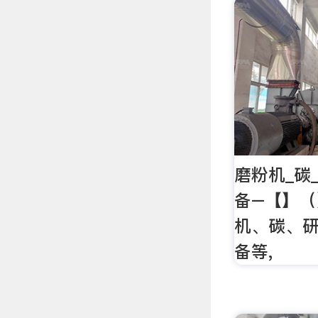
磨粉机_碳
备–【】
机、碳、
备等,