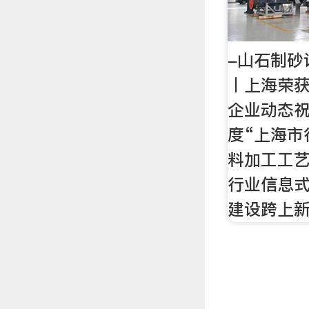
-山石制砂
丨上海荣获2
企业动态
度“上海市
料加工工
行业信息
建设跨上