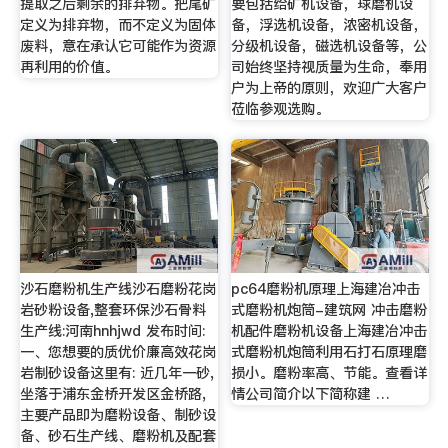
提取之后剩余的排弃物。把尾矿
要包括给矿机设备，球磨机设
定义为排弃物，而不定义为固体
备，浮选机设备，浓密机设备，
废料，意在承认它可能作为资源
分级机设备，磁选机设备等，公
再利用的价值。
司始终坚持视质量为生命，奉用
户为上帝的原则，欢迎广大客户
莅临参观选购。
沙石磨粉机生产线沙石磨粉花岗
pc64磨粉机原理上海建冶冲击
岩砂粉设备,整套环保沙石骨料
式磨粉机炮筒-建筑网 冲击磨粉
生产线:河南hnhjwd 发布时间:
机配件磨粉机设备上海建冶冲击
一、您想要的质优价廉高效花岗
式磨粉机炮筒利用石打石原理磨
岩制砂设备这里有: 近几年一砂,
损小。磨粉率高、节能。查看详
坐落于浦东金桥开发区金桥路,
情公司简介以下简称建 …
主要产品即为磨粉设备、制砂设
备、砂石生产线、磨粉机及配套