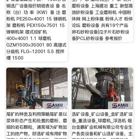
铜选厂设备报价明细表设 备 名
磨粉设备 上海建冶 重工 新型高
称（台）功 率（KW）备 注 磨
效砂粉设备 工业磨粉机 中国粉
粉机 PE250×4001 15 铸钢机
体网 网上粉体展 粉体人才 粉体
架 磨粉机 PEX150×7501 15
论坛 磨粉设备 共有19个产品
铸钢机架 摆式给矿机
卵石砂粉设备|瓜子片石砂粉设
400×4001 1.1 球磨机
备|PCL砂粉设备 参考报价
GZM1500×35001 80 高堰式
分级机 FLG-12001 5.5 搅拌
槽 1500
尾矿的种类及利用策略尾矿是以
选矿设备_矿山设备_金矿选矿设
浆体形态产生和处置的磨粉、磨
备_重选设备_球磨机_浮选机 烟
细的岩石颗粒，通常视为矿物加
台金鹏矿业机械有限公司专业生
工的终产物，即选矿或有用矿物
产各类设备和矿山选矿设备，主