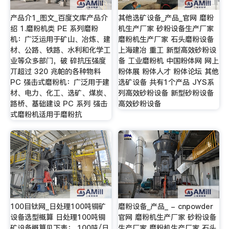
产品介1_图文_百度文库产品介
其他选矿设备_产品_官网 磨粉
绍 1.磨粉机类 PE 系列磨粉
机生产厂家 砂粉设备生产厂家
机：广泛运用于矿山、冶炼、建
磨粉机生产厂家 石头磨粉设备
材、公路、铁路、水利和化学工
上海建冶 重工 新型高效砂粉设
业等众多部门，破 碎抗压强度
备 工业磨粉机 中国粉体网 网上
丌超过 320 兆帕的各种物料
粉体展 粉体人才 粉体论坛 其他
PC 强击式磨粉机：广泛用于建
选矿设备 共有1个产品 JYS系
材、电力、化工、选矿、煤炭、
列高效砂粉设备 新型砂粉设备
路桥、基础建设 PC 系列 强击
高效砂粉设备
式磨粉机适用于磨粉抗
100目钛网_日处理100吨铜矿
磨粉设备_产品_ - cnpowder
设备选型概算 日处理100吨铜
官网 磨粉机生产厂家 砂粉设备
矿设备概算见下表： 100吨/日
生产厂家 磨粉机生产厂家 石头