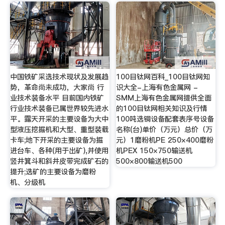
中国铁矿采选技术现状及发展趋
100目钛网百科_100目钛网知
势，革命尚未成功，大家尚 行
识大全-上海有色金属网 -
业技术装备水平 目前国内铁矿
SMM上海有色金属网提供全面
行业技术装备已属世界较先进水
的100目钛网相关知识及行情
平。露天开采的主要设备为大中
100吨选铜设备配套表序号设备
型液压挖掘机和大型、重型装载
名称(台)单价（万元）总价（万
卡车;地下开采的主要设备为掘
元）1磨粉机PE 250×400磨粉
进台车、各种(用于出矿),并使用
机PEX 150×750输送机
竖井箕斗和斜井皮带完成矿石的
500×800输送机500
提升;选矿的主要设备为磨粉
机、分级机