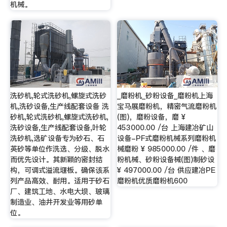
机械。
洗砂机,轮式洗砂机,螺旋式洗砂
_磨粉机_砂粉设备_磨粉机上海
机,洗砂设备,生产线配套设备 洗
宝马展磨粉机，精密气流磨粉机
砂机,轮式洗砂机,螺旋式洗砂机,
(图)，磨粉设备，磨 ¥
洗砂设备,生产线配套设备,叶轮
453000.00 /台 上海建冶矿山
洗砂机,选矿设备专为砂石、石
设备-PF式磨粉机械系列磨粉机
英砂等单位作洗选、分级、脱水
械磨粉 ¥ 985000.00 /件 、磨
而优先设计。其新颖的密封结
粉机械、砂粉设备械(图)制砂设
构，可调式溢流堰板。确保该系
¥ 497000.00 /台 供应建冶PE
列产品高效、耐用。适用于砂石
磨粉机优质磨粉机600
厂、建筑工地、水电大坝、玻璃
制造业、油井开发业等用砂单
位。