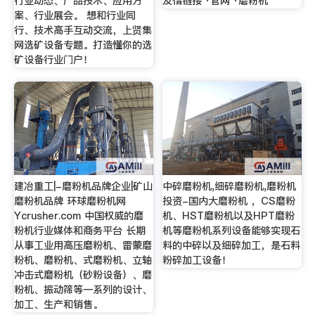
行业动态、产品技术、应用方
友情链接 ·官网 ·磨粉机
案、行业展会。 想和行业同
行、技术高手互动交流，上贤集
网选矿设备专题。打造懂你的选
矿设备行业门户！
建冶重工|-磨粉机品牌企业|矿山
中碎磨粉机,细碎磨粉机,磨粉机
磨粉机品牌 环球磨粉机网
投资-国内大磨粉机 ，CS磨粉
Ycrusher.com 中国权威的磨
机、HST磨粉机以及HPT磨粉
粉机行业媒体和商务平台 长期
机等磨粉机系列设备能够实现石
从事工业用高压磨粉机、雷蒙磨
料的中碎以及细碎加工，是石料
粉机、磨粉机、式磨粉机、立轴
粉碎加工设备！
冲击式磨粉机（砂粉设备）、磨
粉机、振动筛等一系列的设计、
加工、生产和销售。