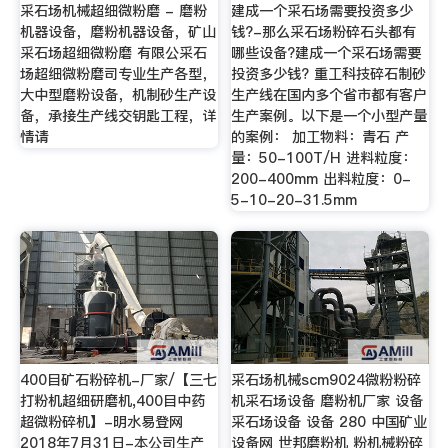
采石场机械超细微粉磨 - 磨粉
建成一个采石场需要投资多少
机器设备，磨粉机器设备，矿山
钱?-那么采石场粉碎石头都有
采石场超细微粉磨 有限公采石
哪些设备?建成一个采石场需要
场超细微粉磨司专业生产各型，
投资多少钱? 重工科技碎石制砂
大中型磨粉设备，机制砂生产设
生产线在国内多个省市都有客户
备，承接生产线交钥匙工程，详
生产案例。以下是一个小型产量
情请
的案例： 加工物料：青石 产
量：50-100T/H 进料粒度：
200-400mm 出料粒度：0-
5-10-20-31.5mm
400目矿石粉碎机-厂家/【三七
采石场机械scm9024微粉粉碎
打粉机超细研磨机,400目中药
机采石场设备 磨粉机厂家 设备
超微粉碎机】-明水易登网
采石场设备 设备 280 中国矿业
2018年7月31日-本公司生产
设备网 世邦磨粉机 粉机械粉碎