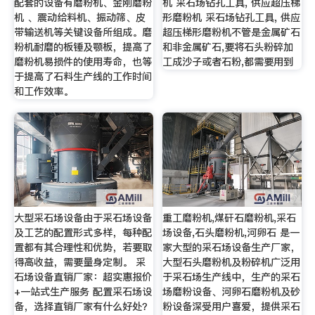
配套的设备有磨粉机、金刚磨粉
机 采石场钻孔工具, 供应超压梯
机 、震动给料机、振动筛、皮
形磨粉机 采石场钻孔工具, 供应
带输送机等关键设备所组成。磨
超压梯形磨粉机不管是金属矿石
粉机耐磨的板锤及颚板，提高了
和非金属矿石,要将石头粉碎加
磨粉机易损件的使用寿命，也等
工成沙子或者石粉,都需要用到
于提高了石料生产线的工作时间
和工作效率。
大型采石场设备由于采石场设备
重工磨粉机,煤矸石磨粉机,采石
及工艺的配置形式多样，每种配
场设备,石头磨粉机,河卵石 是一
置都有其合理性和优势，若要取
家大型的采石场设备生产厂家，
得高收益，需要量身定制。 采
大型石头磨粉机及粉碎机广泛用
石场设备直销厂家：超实惠报价
于采石场生产线中，生产的采石
+一站式生产服务 配置采石场设
场磨粉设备、河卵石磨粉机及砂
备，选择直销厂家有什么好处？
粉设备深受用户喜爱，提供采石