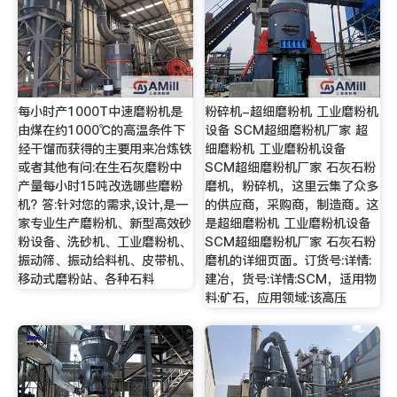
每小时产1000T中速磨粉机是
粉碎机-超细磨粉机 工业磨粉机
由煤在约1000℃的高温条件下
设备 SCM超细磨粉机厂家 超
经干馏而获得的主要用来冶炼铁
细磨粉机 工业磨粉机设备
或者其他有问:在生石灰磨粉中
SCM超细磨粉机厂家 石灰石粉
产量每小时15吨改选哪些磨粉
磨机，粉碎机，这里云集了众多
机? 答:针对您的需求,设计,是一
的供应商，采购商，制造商。这
家专业生产磨粉机、新型高效砂
是超细磨粉机 工业磨粉机设备
粉设备、洗砂机、工业磨粉机、
SCM超细磨粉机厂家 石灰石粉
振动筛、振动给料机、皮带机、
磨机的详细页面。订货号:详情:
移动式磨粉站、各种石料
建冶，货号:详情:SCM，适用物
料:矿石，应用领域:该高压