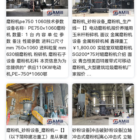
磨粉机pe750 1060技术参数
磨粉机_砂粉设备_磨粉机_生产
设备名称：PE750×1060磨粉
线–【】电动磨粉机报价养殖用
机 数量：1 台 内 容 单 位 参
玉米杆粉碎机 面议 金属磨粉机
数 备注 性能参数 进料口尺寸
设备 金属粉碎机械 鑫禄重工
mm 750×1060 进料粒度 mm
￥1,800.00 实验室双辊磨粉机
630细磨粉机 粉碎机 磨粉石子
SG200*75对辊磨粉机介绍 面
设备 磨粉机石料 本页信息为为
议 青岛恒美百特履带式可移动
您提供的" 供应110KW电动
磨粉机_大型建筑垃圾磨粉机厂
机,PE-750*1060鄂
家报价 …
磨粉机_砂粉设备_磨粉机–【】
砂粉设备|冲击破|砂粉设备|立轴
（以下简称建冶重工）是从事建
冲击式磨粉机|离心冲击式 立轴