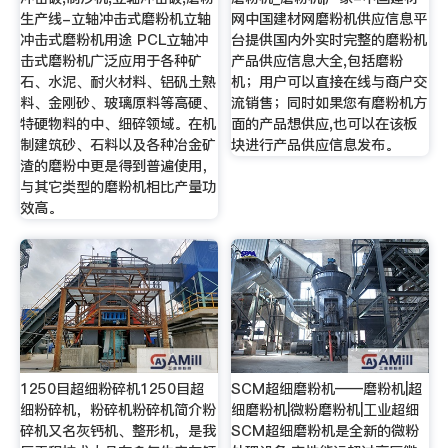
生产线-立轴冲击式磨粉机立轴
网中国建材网磨粉机供应信息平
冲击式磨粉机用途 PCL立轴冲
台提供国内外实时完整的磨粉机
击式磨粉机广泛应用于各种矿
产品供应信息大全,包括磨粉
石、水泥、耐火材料、铝矾土熟
机；用户可以直接在线与商户交
料、金刚砂、玻璃原料等高硬、
流销售；同时如果您有磨粉机方
特硬物料的中、细碎领域。在机
面的产品想供应,也可以在该板
制建筑砂、石料以及各种冶金矿
块进行产品供应信息发布。
渣的磨粉中更是得到普遍使用，
与其它类型的磨粉机相比产量功
效高。
1250目超细粉碎机1250目超
SCM超细磨粉机——磨粉机|超
细粉碎机，粉碎机粉碎机简介粉
细磨粉机|微粉磨粉机|工业超细
碎机又名灰钙机、整形机，是我
SCM超细磨粉机是全新的微粉