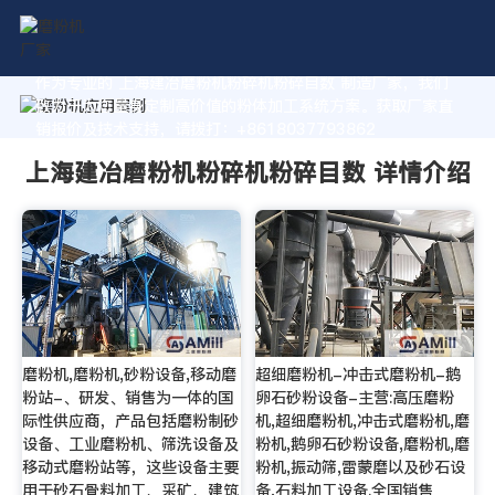
作为专业的 上海建冶磨粉机粉碎机粉碎目数 制造厂家，我们
致力于为您量身定制高价值的粉体加工系统方案。获取厂家直
销报价及技术支持，请拨打：+8618037793862
上海建冶磨粉机粉碎机粉碎目数 详情介绍
磨粉机,磨粉机,砂粉设备,移动磨
超细磨粉机-冲击式磨粉机-鹅
粉站-、研发、销售为一体的国
卵石砂粉设备-主营:高压磨粉
际性供应商，产品包括磨粉制砂
机,超细磨粉机,冲击式磨粉机,磨
设备、工业磨粉机、筛洗设备及
粉机,鹅卵石砂粉设备,磨粉机,磨
移动式磨粉站等，这些设备主要
粉机,振动筛,雷蒙磨以及砂石设
用于砂石骨料加工、采矿、建筑
备,石料加工设备.全国销售