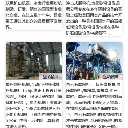
筑用矿山机器、冶金行业磨粉机
冲击式磨粉机,也是砂粉设备.是
制造、研发、销售的国际型专业
我公司专家在多年研制设备的基
化企业。在过去数十年中，建业
础上吸取美国同类产品的技术开
重工通过其出众的品质而享誉世
发出的一种具有国际水平的高能
界。
低耗设备,砂粉设备性能在各种
矿石细破设备中起着不 …
磨粉制粉机械,互动百科柳州制
白云石磨粉机 - 超细磨粉机,高
粉机器厂 hzhjc洛阳工程设计研
压磨粉机,微粉磨,雷蒙磨,矿石
究院_. 洛阳工程设计研究院（简
磨辊、磨环采用特殊材料锻制而
称矿研院），原为机械工业部洛
成，从而使耐用程度大大提高。
阳研究所，1987年改制进入洛
在物料及成品细度相同的情况
阳矿山机器厂（现为中国中信集
下，白云石磨粉机的易损部件比
团公司 中信）后建院，具有独
冲击式磨粉机与涡轮粉碎机的易
立法人资格。
损件使用寿命长2-3倍,一般可