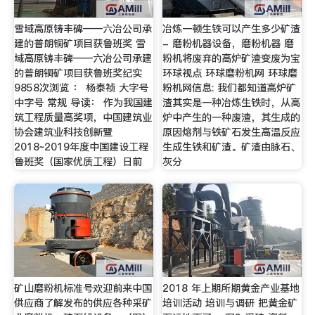
雪域高原铸丰碑——六冶公司承
冶炼一顿生铁可以产生多少矿渣
建的普朗铜矿项目获鲁班奖 雪
- 磨粉机器设备，磨粉机器 磨
域高原铸丰碑——六冶公司承建
粉机将废弃的高炉矿渣变废为宝
的普朗铜矿项目获鲁班奖纪实
环球视点 环球磨粉机网 环球磨
9858次浏览 ： 杨泰祯 大字号
粉机网信息: 我们都知道高炉矿
中字号 常规 导读： 作为我国建
渣其实是一种冶炼生铁时，从高
筑工程质量高奖项，中国建筑业
炉中产生的一种废渣，其生成的
协会建筑业科技创新暨
原因熔剂与铁矿石发生高温反应
2018~2019年度中国建设工程
生成生铁和矿渣。矿渣由脉石、
鲁班奖（国家优质工程）日前
灰分
矿山磨粉机标准号欢迎前来中国
2018 年上期所期黄金产业基地
供应商了解发布的供应各种采矿
培训活动 培训与调研 把黄金矿