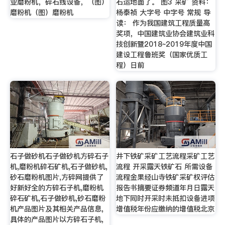
业磨粉机，碎石线设备，（图）
石运地面了。 图3 采矿 资料：
磨粉机（图）磨粉机
杨泰祯 大字号 中字号 常规 导
读： 作为我国建筑工程质量高
奖项，中国建筑业协会建筑业科
技创新暨2018~2019年度中国
建设工程鲁班奖（国家优质工
程）日前
石子做砂机石子做砂机方碎石子
井下铁矿采矿工艺流程采矿工艺
机,磨粉机碎石矿机,石子做砂机,
流程 开采露天铁矿石 所需设备
砂石磨粉机图片,方碎网提供了
流程金果经山寺铁矿采矿权评估
好新好全的方碎石子机,磨粉机
报告书摘要证券频道年月日露天
碎石矿机,石子做砂机,砂石磨粉
地下同时开采时未抵扣设备进项
机产品图片及其相关产品信息,
增值税年份应缴纳的增值税北京
具体的产品图片以方碎石子机,