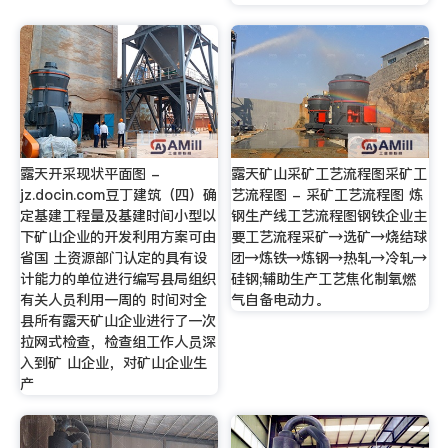
露天开采现状平面图 -
露天矿山采矿工艺流程图采矿工
jz.docin.com豆丁建筑（四）确
艺流程图 - 采矿工艺流程图 炼
定基建工程量及基建时间小型以
钢生产线工艺流程图钢铁企业主
下矿山企业的开发利用方案可由
要工艺流程采矿→选矿→烧结球
省国 土资源部门认定的具有设
团→炼铁→炼钢→热轧→冷轧→
计能力的单位进行编写县局组织
硅钢;辅助生产工艺焦化制氧燃
有关人员利用一周的 时间对全
气自备电动力。
县所有露天矿山企业进行了一次
拉网式检查，检查组工作人员深
入到矿 山企业，对矿山企业生
产