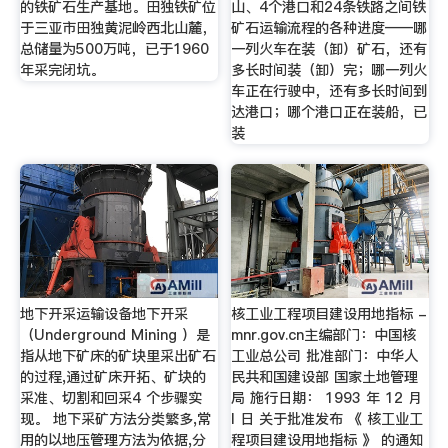
的铁矿石生产基地。田独铁矿位
山、4个港口和24条铁路之间铁
于三亚市田独黄泥岭西北山麓，
矿石运输流程的各种进度——哪
总储量为500万吨，已于1960
一列火车在装（卸）矿石，还有
年采完闭坑。
多长时间装（卸）完；哪一列火
车正在行驶中，还有多长时间到
达港口；哪个港口正在装船，已
装
地下开采运输设备地下开采
核工业工程项目建设用地指标 -
（Underground Mining ）是
mnr.gov.cn主编部门：中国核
指从地下矿床的矿块里采出矿石
工业总公司 批准部门：中华人
的过程,通过矿床开拓、矿块的
民共和国建设部 国家土地管理
采准、切割和回采4 个步骤实
局 施行日期： 1993 年 12 月
现。 地下采矿方法分类繁多,常
l 日 关于批准发布 《 核工业工
用的以地压管理方法为依据,分
程项目建设用地指标 》 的通知