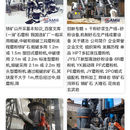
铁矿山开采基本知识_百度文库
创新专题 > 干粉砂浆生产线-砂
(一)矿石磨粉 我国选矿厂一般采
粉设备,机制砂石生产线成套设
用粗破,中破和细破三段磨粉流
备 关于建冶 公司简介 企业荣誉
程磨粉铁矿石.粗破多用 1.2m
企业文化 组织架构 发展历程 单
或 1.5m 旋回式磨粉机,中破使
品 HPT多缸液压磨粉机
用 2.1m 或 2.2m 标准型磨粉
JYS/T新型高效砂粉设备 6R磨
机,细破采用 2.1m 或 2.2m 短
粉机 YK振动筛 PF式磨粉机
头型磨粉机.通过粗破的矿石,其
PE磨粉机 JY磨粉机 2PG辊式
块度不大于 1m,然后经过中,细
级配机 物料加工 辉绿岩 铁矿石
磨粉,筛
河卵石 铜矿石 大理石 花岗岩
玄武岩