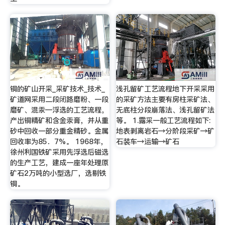
铜的矿山开采_采矿技术_技术_
浅孔留矿工艺流程地下开采采用
矿道网采用二段闭路磨粉、一段
的采矿方法主要有房柱采矿法、
磨矿、混汞—浮选的工艺流程，
无底柱分段崩落法、浅孔留矿法
产出铜精矿和含金汞膏，并从重
等。 1.露采一般工艺流程如下:
砂中回收一部分重金精砂。金属
地表剥离岩石→分阶段采矿→矿
回收率为85．7%。 1968年，
石装车→运输→矿石
徐州利国铁矿采用先浮选后磁选
的生产工艺，建成一座年处理原
矿石2万吨的小型选厂，选剔铁
铜。