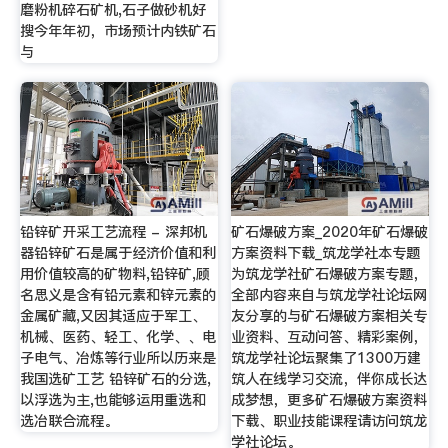
磨粉机碎石矿机,石子做砂机好
搜今年年初，市场预计内铁矿石
与
铅锌矿开采工艺流程 - 深邦机
矿石爆破方案_2020年矿石爆破
器铅锌矿石是属于经济价值和利
方案资料下载_筑龙学社本专题
用价值较高的矿物料,铅锌矿,顾
为筑龙学社矿石爆破方案专题，
名思义是含有铅元素和锌元素的
全部内容来自与筑龙学社论坛网
金属矿藏,又因其适应于军工、
友分享的与矿石爆破方案相关专
机械、医药、轻工、化学、、电
业资料、互动问答、精彩案例，
子电气、冶炼等行业所以历来是
筑龙学社论坛聚集了1300万建
我国选矿工艺 铅锌矿石的分选,
筑人在线学习交流，伴你成长达
以浮选为主,也能够运用重选和
成梦想，更多矿石爆破方案资料
选冶联合流程。
下载、职业技能课程请访问筑龙
学社论坛。