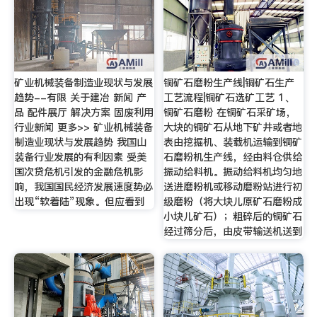
矿业机械装备制造业现状与发展
铜矿石磨粉生产线|铜矿石生产
趋势--有限 关于建冶 新闻 产
工艺流程|铜矿石选矿工艺 1、
品 配件展厅 解决方案 固废利用
铜矿石磨粉 在铜矿石采矿场，
行业新闻 更多>> 矿业机械装备
大块的铜矿石从地下矿井或者地
制造业现状与发展趋势 我国山
表由挖掘机、装载机运输到铜矿
装备行业发展的有利因素 受美
石磨粉机生产线，经由料仓供给
国次贷危机引发的金融危机影
振动给料机。振动给料机均匀地
响，我国国民经济发展速度势必
送进磨粉机或移动磨粉站进行初
出现“软着陆”现象。但应看到
级磨粉（将大块儿原矿石磨粉成
小块儿矿石）；粗碎后的铜矿石
经过筛分后，由皮带输送机送到