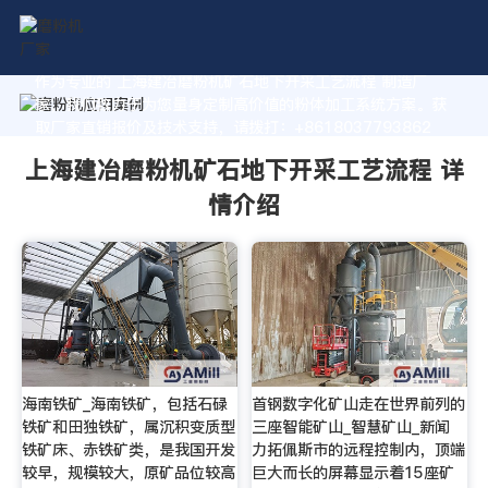
作为专业的 上海建冶磨粉机矿石地下开采工艺流程 制造厂
家，我们致力于为您量身定制高价值的粉体加工系统方案。获
取厂家直销报价及技术支持，请拨打：+8618037793862
上海建冶磨粉机矿石地下开采工艺流程 详
情介绍
海南铁矿_海南铁矿，包括石碌
首钢数字化矿山走在世界前列的
铁矿和田独铁矿，属沉积变质型
三座智能矿山_智慧矿山_新闻
铁矿床、赤铁矿类，是我国开发
力拓佩斯市的远程控制内，顶端
较早，规模较大，原矿品位较高
巨大而长的屏幕显示着15座矿