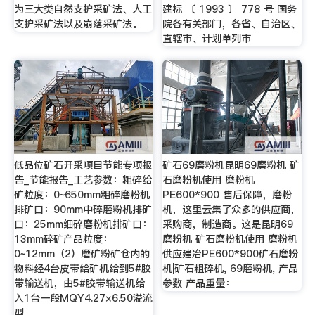
为三大类自然支护采矿法、人工
建标 〔 1993 〕 778 号 国务
支护采矿法以及崩落采矿法。
院各有关部门，各省、自治区、
直辖市、计划单列市
低品位矿石开采项目节能专项报
矿石69磨粉机昆明69磨粉机 矿
告_节能报告_工艺参数：粗碎给
石磨粉机使用 磨粉机
矿粒度：0~650mm粗碎磨粉机
PE600*900 售后保障，磨粉
排矿口：90mm中碎磨粉机排矿
机，这里云集了众多的供应商，
口：25mm细碎磨粉机排矿口：
采购商，制造商。这是昆明69
13mm碎矿产品粒度：
磨粉机 矿石磨粉机使用 磨粉机
0~12mm（2）磨矿粉矿仓内的
供应建冶PE600*900矿石磨粉
物料经4台皮带给矿机给到5#胶
机|矿石粗碎机, 69磨粉机, 产品
带输送机，由5#胶带输送机给
参数 产品重量：
入1台一段MQY4.27×6.50溢流
型