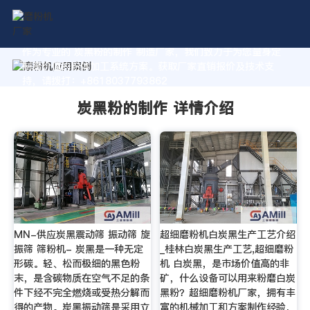
作为专业的 炭黑粉的制作 制造厂家，我们致力于为您量身定
制高价值的粉体加工系统方案。获取厂家直销报价及技术支
持，请拨打：+8618037793862
炭黑粉的制作 详情介绍
MN-供应炭黑震动筛 振动筛 旋
超细磨粉机白炭黑生产工艺介绍
振筛 筛粉机- 炭黑是一种无定
_桂林白炭黑生产工艺,超细磨粉
形碳。轻、松而极细的黑色粉
机 白炭黑，是市场价值高的非
末，是含碳物质在空气不足的条
矿，什么设备可以用来粉磨白炭
件下经不完全燃烧或受热分解而
黑粉？超细磨粉机厂家，拥有丰
得的产物。炭黑振动筛是采用立
富的机械加工和方案制作经验，