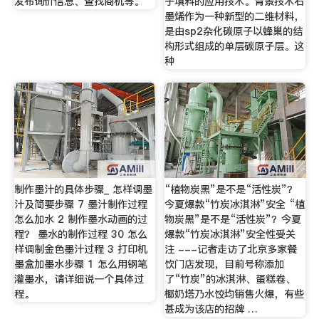
发布询价信息、查找商机等。
子填料的应用技术。背景技术石
墨烯作为一种新型的二维材料，
是由sp2杂化碳原子以蜂巢的结
构形式组成的单层碳原子层。这
种
制作墨汁的具体步骤_ 怎样调墨
“植物炭黑”是不是“活性炭”？
汁及简要步骤 7 墨汁制作过程
今夏爆款“竹炭冰淇淋”安全 “植
怎么加水 2 制作墨水动画的过
物炭黑”是不是“活性炭”？今夏
程？ 墨水的制作过程 30 怎么
爆款“竹炭冰淇淋”安全性受关
样调制金色墨汁过程 3 打印机
注 ---记者走访了北京多家餐
墨盒加墨水步骤 1 怎么用钢笔
饮门店发现，目前号称添加
灌墨水，请详细说一个具体过
了“竹炭”的冰淇淋、蛋糕卷、
程。
椰奶塔乃水饺均销售火爆，有些
甚成为该店的招牌 …