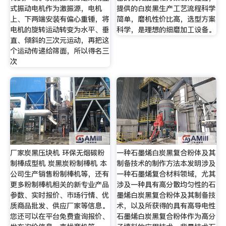
式振动电机作为激振源，电机
提供的白炭黑生产工艺流程科学
上、下两端安装有偏心重锤，将
简单，磨机性价比高，选型方案
电机的旋转运动转变为水平、垂
科学，是理想的细磨加工设备。
直、倾斜的三次元运动，再把这
个运动传递给筛面，所以得名三
次
厂家炭黑压块机 环保无烟碳粉
一种石墨烯白炭黑复合粉体及其
制棒成型机 炭黑炭粉制棒机 本
制备技术的制作方法本发明涉及
公司生产销售粉制棒机等，还有
一种石墨烯复合材料领域，尤其
更多粉制棒机相关的新专业产品
涉及一种具有高分散均匀性的石
参数、实时报价、市场行情、优
墨烯白炭黑复合粉体及其制备技
质商品批发、供应厂家等信息。
术，以及所获得的具有高导电性
您还可以在平台免费查询报价、
石墨烯白炭黑复合粉体作为高分