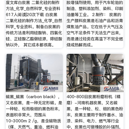
度文库白炭黑 二氧化硅的制作
胶增强剂使用，用于汽车轮胎的
方法_化学_自然科学_专业资料
制造、塑料添加剂、染料、印刷
617人阅读|20次下载 白炭黑
油墨等工业。 2.制作： 炭黑的
二氧化硅的制作方法_化学_自然
生产颜料炭黑是石油产品和沥青
科学_专业资料。制备白炭黑的
煤焦油产品。它在低于大气压及
传统方法是利用硅酸钠、四氯化
空气不足条件下无法生产出来，
硅、正硅酸乙酯做硅源，除硅酸
而是通过烃类在高温下不完全燃
钠以外， 其它成本都很高。
烧或热解而成。
碳黑_碳黑（carbon black），
400~800目炭黑粉磨粉机（精
又名炭黑，是一种无定形碳。是
磨）-河南机器炭黑，又名碳
一种轻、松而极细的黑色粉末，
黑，是一种轻、松、细的黑色粉
表面积非常大，范围从
末，炭黑主要用于制作墨水、油
10~3000m 2 /g，是含碳物质
漆、染料、电力、燃气等行业
（煤、天然气、重油、燃料油
中，炭黑也可做橡胶的补强剂，