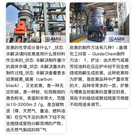
炭黑的化学成分是什么？_状态:
炭黑的制作方法有几种？-盖德
未解决请问炭黑是用什么原材料
化工问答 - GuideChem制作
作出来的_状态: 未解决制作墨汁
方法： 1、炉法：由天然气或高
的具体步骤_状态: 未解决墨水的
芳烃油料在反应炉中经不完全燃
制作过程_状态: 未解决查看更多
烧或热解生成炭黑，此种炭黑称
结果碳黑_碳黑（carbon
为炉黑，是炭黑品种中产量非常
black），又名炭黑，是一种无
的大、品种非常多的一类。炉黑
定形碳。是一种轻、松而极细的
与槽黑及热裂黑的显著区别是，
黑色粉末，表面积非常大，范围
其粒子的熔结或聚结程度可根据
从10~3000m 2 /g，是含碳物
不同用途来调节。
质（煤、天然气、重油、燃料油
等）在空气不足的条件下经不完
全燃烧或受热分解而得的产物。
由天然气制成的称“气