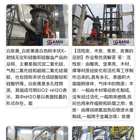
白炭黑_白炭黑是白色粉末状X-
【活性炭、木炭、焦炭、炭黑的
射线无定形硅酸和硅酸盐产品的
区别】作业帮优质解答 答：活
总称，主要是指沉淀二氧化硅、
性炭：由椰壳、坚果壳、木材、
气相二氧化硅和超细二氧化硅凝
煤等材质经炭化和活化等工序制
胶，也包括粉末状合成硅酸铝和
作出来的,具有多孔、表面积大
硅酸钙等。白炭黑是多孔性物
能吸附液体、气体中的物质；木
质，其组成可用SiO2·nH2O表
炭：一般由木材等经炭化制成,
示，其中nH2O是以表面羟基的
没有经过活化,一般用来燃烧,民
形式存在。能
间也用来作吸附和防腐之用；焦
炭：由煤经绝氧加热后倒进水里
制成,一般用于金属冶炼；炭黑