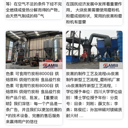
等）在空气不足的条件下经不完
在国民经济发展中发挥着重要作
全燃烧或受热分解而得的产物。
用。 大块炭黑需要使用磨粉机
由天然气制成的称“气
粉磨成细粉状，常用的炭黑粉磨
粉机有雷蒙
色素 可食用竹炭粉8000目 烘
炭黑的制作工艺及流程cb炭黑
焙原料 烘焙竹炭粉 食品级竹炭
制作新型工艺流程_磨粉机厂家
色素 可食用竹炭粉8000目 烘
cb炭黑制作新型工艺流程，：
焙原料 烘焙竹炭粉 食品级竹炭
学位授予单位：四川大学学位级
粉产品介绍、批发。【重要说
别：博士学位授予年份：分类
明】我们深信：每一个产品是一
号：目录：刘刚；薛文东；李
条广告，并且我们以更加优惠的
勇；陈俊红；孙加林碳对镁碳质
*的技术设备、完善的售后服务
耐火材 …
来赢得用户的信任