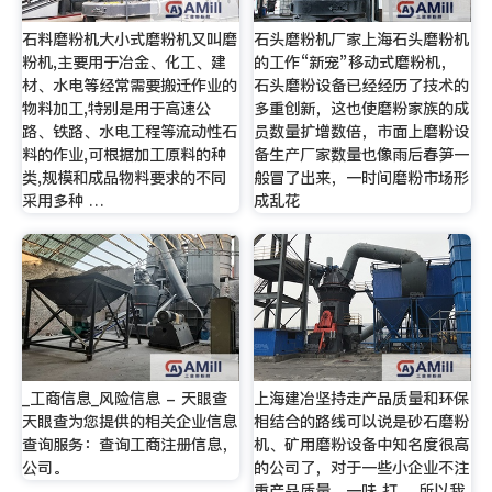
石料磨粉机大小式磨粉机又叫磨
石头磨粉机厂家上海石头磨粉机
粉机,主要用于冶金、化工、建
的工作“新宠”移动式磨粉机，
材、水电等经常需要搬迁作业的
石头磨粉设备已经经历了技术的
物料加工,特别是用于高速公
多重创新，这也使磨粉家族的成
路、铁路、水电工程等流动性石
员数量扩增数倍，市面上磨粉设
料的作业,可根据加工原料的种
备生产厂家数量也像雨后春笋一
类,规模和成品物料要求的不同
般冒了出来，一时间磨粉市场形
采用多种 …
成乱花
_工商信息_风险信息 - 天眼查
上海建冶坚持走产品质量和环保
天眼查为您提供的相关企业信息
相结合的路线可以说是砂石磨粉
查询服务：查询工商注册信息，
机、矿用磨粉设备中知名度很高
公司。
的公司了，对于一些小企业不注
重产品质量，一味 打。 所以我