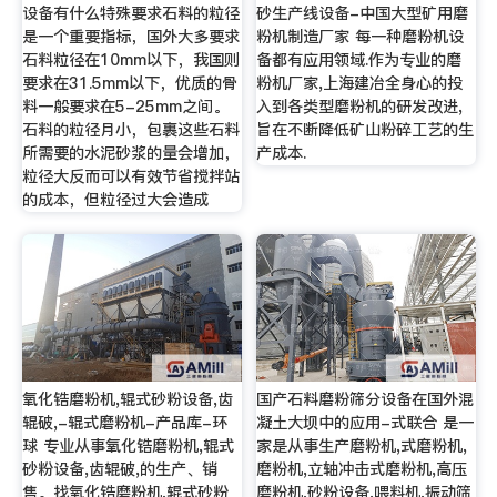
设备有什么特殊要求石料的粒径
砂生产线设备-中国大型矿用磨
是一个重要指标，国外大多要求
粉机制造厂家 每一种磨粉机设
石料粒径在10mm以下，我国则
备都有应用领域.作为专业的磨
要求在31.5mm以下，优质的骨
粉机厂家,上海建冶全身心的投
料一般要求在5-25mm之间。
入到各类型磨粉机的研发改进,
石料的粒径月小，包裹这些石料
旨在不断降低矿山粉碎工艺的生
所需要的水泥砂浆的量会增加，
产成本.
粒径大反而可以有效节省搅拌站
的成本，但粒径过大会造成
氧化锆磨粉机,辊式砂粉设备,齿
国产石料磨粉筛分设备在国外混
辊破,-辊式磨粉机-产品库-环
凝土大坝中的应用-式联合 是一
球 专业从事氧化锆磨粉机,辊式
家是从事生产磨粉机,式磨粉机,
砂粉设备,齿辊破,的生产、销
磨粉机,立轴冲击式磨粉机,高压
售。找氧化锆磨粉机,辊式砂粉
磨粉机,砂粉设备,喂料机,振动筛