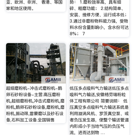
亚、欧洲、非洲、 香港、等国
势： 1.磨粉效率高，具有细
家和地区使用。
碎、粗磨功能； 2.结构简单、
安装、维修方便、运行成本低；
3.通过非磨粉物料能力强，受物
料水份含量影响小，含水份可达
8%； 7
超细磨粉机-冲击式磨粉机-鹅
低压多点吸料气力输送低压多点
卵石砂粉设备-主营:高压磨粉
吸料气力输送,安徽格劳瑞粉粒
机,超细磨粉机,冲击式磨粉机,磨
体工程有限公司 简要说明： 低
粉机,鹅卵石砂粉设备,磨粉机,磨
压真空多点吸料气力输送系统是
粉机,振动筛,雷蒙磨以及砂石设
利用漩涡风机、罗茨真空泵、或
备,石料加工设备.全国销售
者负压发生器，使整个输送管道
内形成小于当地气压的负压气
流，进而达到物 …