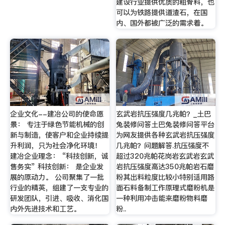
建设行业提供优质的粗骨料，也
可以为铁路提供道渣石，在国
内、国外都被广泛的需求着。
企业文化--建冶公司的使命愿
玄武岩抗压强度几兆帕？_土巴
景： 专注于绿色节能机械的创
兔装修问答土巴兔装修问答平台
新与制造，使客户和企业持续提
为网友提供各种玄武岩抗压强度
升利润，只为社会净化环境！
几兆帕？问题解答.抗压强度不
建冶企业理念： “科技创新，诚
超过320兆帕花岗岩玄武岩玄武
售务实” 科技创新： 是企业发
岩抗压强度高达350兆帕岩石磨
展的原动力。 公司聚集了一批
粉其出料粒度比较小特别适用路
行业的精英，组建了一支专业的
面石料备制工作原理式磨粉机是
研发团队，引进、吸收、消化国
一种利用冲击能来磨粉物料磨
内外先进技术和工艺。
粉..