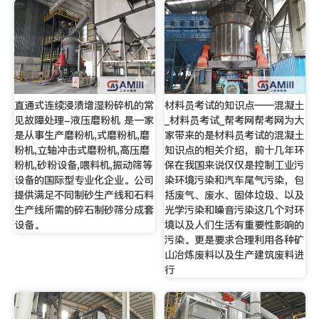
直通式连续浸渍增湿粉碎机的常
材料员考试的知识点——混凝土
见故障处理-液压磨粉机 是一家
_材料员考试_帮考网帮考网为大
是从事生产磨粉机,式磨粉机,磨
家带来的是材料员考试的混凝土
粉机,立轴冲击式磨粉机,高压磨
知识点的相关介绍，前十几年环
粉机,砂粉设备,喂料机,振动筛等
保在我国来说仅仅是控制工业污
设备的国际型专业化企业。公司
染环境污染和汽车尾气污染，包
提供满足不同制砂生产线和石料
括废气、废水、固体垃圾、以及
生产线所需的碎石制砂筛分成套
光学污染和噪音污染这几个对环
设备。
境以及人们生活有重要性影响的
污染。更是要求合理利用各种矿
山冶炼废料以及生产建筑废料进
行