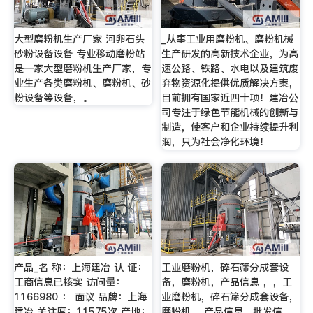
大型磨粉机生产厂家 河卵石头
_从事工业用磨粉机、磨粉机械
砂粉设备设备 专业移动磨粉站
生产研发的高新技术企业，为高
是一家大型磨粉机生产厂家，专
速公路、铁路、水电以及建筑废
业生产各类磨粉机、磨粉机、砂
弃物资源化提供优质解决方案，
粉设备等设备，。
目前拥有国家近四十项！建冶公
司专注于绿色节能机械的创新与
制造，使客户和企业持续提升利
润，只为社会净化环境！
产品_名 称：上海建冶 认 证：
工业磨粉机，碎石筛分成套设
工商信息已核实 访问量：
备，磨粉机，产品信息 ，，工
1166980 ： 面议 品牌：上海
业磨粉机，碎石筛分成套设备，
建冶 关注度：11575次 产地：
磨粉机 ，产品信息，批发信