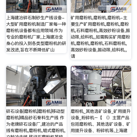
上海建冶碎石制砂生产线设备-
矿用磨粉机,磨粉机,磨粉机-主
大型矿用磨粉机制造厂家每一种
要生产矿用磨粉机,磨粉机,磨粉
磨粉机设备都有应用领域.作为
机,石料磨粉机,高效砂粉设备,振
专业的磨粉机厂家,上海建冶全
动筛,给料机,,如需购买矿用磨粉
身心的投入到各类型磨粉机的研
机,磨粉机,磨粉机,石料磨粉机,
发改进,旨在不断降低矿山
高效砂粉设备,振动筛,给料机,,
请
碎石设备|磨粉机|磨粉机|移动型
磨粉机_其他选矿设备_矿用提升
磨粉机|精品砂石骨料生产线 作
设备_粉碎机–【 （）主营产品
为老牌碎石设备厂,建冶的产品
包括磨粉机、其他选矿设备、矿
线有磨粉机,磨粉机,辊式磨粉机,
用提升设备、粉碎机等,上海建