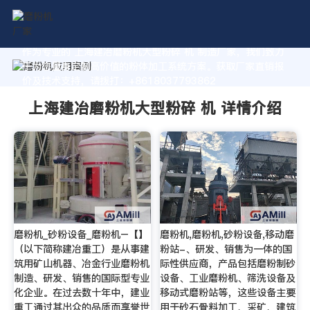
作为专业的 上海建冶磨粉机大型粉碎 机 制造厂家，我们致力
于为您量身定制高价值的粉体加工系统方案。获取厂家直销报
价及技术支持，请拨打：+8618037793862
上海建冶磨粉机大型粉碎 机 详情介绍
磨粉机_砂粉设备_磨粉机–【】
磨粉机,磨粉机,砂粉设备,移动磨
（以下简称建冶重工）是从事建
粉站-、研发、销售为一体的国
筑用矿山机器、冶金行业磨粉机
际性供应商，产品包括磨粉制砂
制造、研发、销售的国际型专业
设备、工业磨粉机、筛洗设备及
化企业。在过去数十年中，建业
移动式磨粉站等，这些设备主要
重工通过其出众的品质而享誉世
用于砂石骨料加工、采矿、建筑