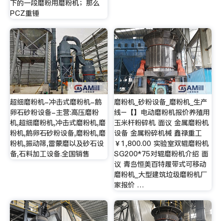
下的一段磨粉用磨粉机；那么
PCZ重锤
超细磨粉机-冲击式磨粉机-鹅
磨粉机_砂粉设备_磨粉机_生产
卵石砂粉设备-主营:高压磨粉
线–【】电动磨粉机报价养殖用
机,超细磨粉机,冲击式磨粉机,磨
玉米杆粉碎机 面议 金属磨粉机
粉机,鹅卵石砂粉设备,磨粉机,磨
设备 金属粉碎机械 鑫禄重工
粉机,振动筛,雷蒙磨以及砂石设
￥1,800.00 实验室双辊磨粉机
备,石料加工设备.全国销售
SG200*75对辊磨粉机介绍 面
议 青岛恒美百特履带式可移动
磨粉机_大型建筑垃圾磨粉机厂
家报价 …