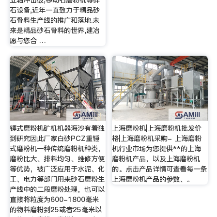
立轴冲击破,移动石磨粉机等碎
石设备,近年一直致力于精品砂
石骨料生产线的推广和落地.未
来是精品砂石骨料的世界,建冶
愿与您合 …
锤式磨粉机矿机机器海沙有着独
上海磨粉机|上海磨粉机批发价
到研究因此厂家白砂PCZ重锤
格|上海磨粉机采购- 上海磨粉
式磨粉机一种传统磨粉机种类，
机行业市场为您提供**的上海
磨粉比大、排料均匀、维修方便
磨粉机产品，以及上海磨粉机
等优势，被广泛应用于水泥、化
的。点击产品详情可查看每一条
工、电力等部门用来砂石磨粉生
上海磨粉机产品的参数、。
产线中的二段磨粉处理，也可以
直接将粒度为600-1800毫米
的物料磨粉到25或者25毫米以