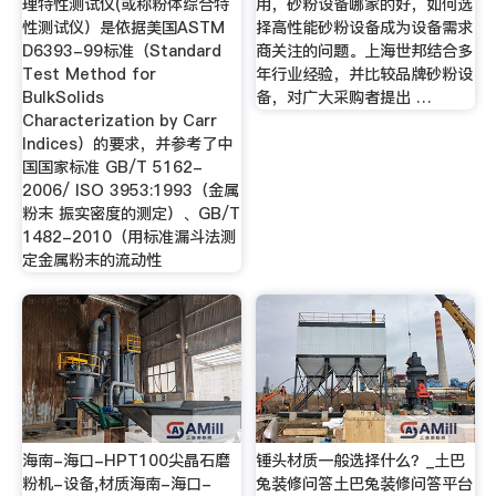
理特性测试仪(或称粉体综合特
用，砂粉设备哪家的好，如何选
性测试仪）是依据美国ASTM
择高性能砂粉设备成为设备需求
D6393-99标准（Standard
商关注的问题。上海世邦结合多
Test Method for
年行业经验，并比较品牌砂粉设
BulkSolids
备，对广大采购者提出 …
Characterization by Carr
Indices）的要求，并参考了中
国国家标准 GB/T 5162-
2006/ ISO 3953:1993（金属
粉末 振实密度的测定）、GB/T
1482-2010（用标准漏斗法测
定金属粉末的流动性
海南-海口-HPT100尖晶石磨
锤头材质一般选择什么？_土巴
粉机-设备,材质海南-海口-
兔装修问答土巴兔装修问答平台