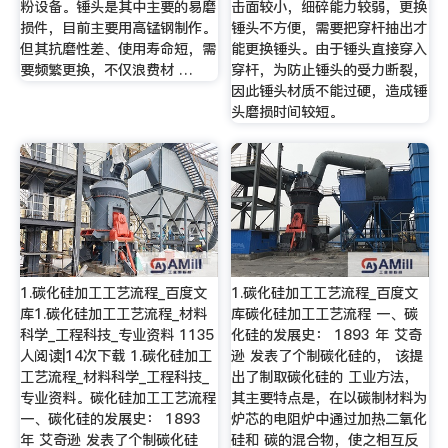
粉设备。锤头是其中主要的易磨
击面较小，细碎能力较弱，更换
损件，目前主要用高锰钢制作。
锤头不方便，需要把穿杆抽出才
但其抗磨性差、使用寿命短，需
能更换锤头。由于锤头直接穿入
要频繁更换，不仅浪费材 …
穿杆，为防止锤头的受力断裂，
因此锤头材质不能过硬，造成锤
头磨损时间较短。
1.碳化硅加工工艺流程_百度文
1.碳化硅加工工艺流程_百度文
库1.碳化硅加工工艺流程_材料
库碳化硅加工工艺流程 一、碳
科学_工程科技_专业资料 1135
化硅的发展史： 1893 年 艾奇
人阅读|14次下载 1.碳化硅加工
逊 发表了个制碳化硅的， 该提
工艺流程_材料科学_工程科技_
出了制取碳化硅的 工业方法，
专业资料。碳化硅加工工艺流程
其主要特点是，在以碳制材料为
一、碳化硅的发展史： 1893
炉芯的电阻炉中通过加热二氧化
年 艾奇逊 发表了个制碳化硅
硅和 碳的混合物，使之相互反