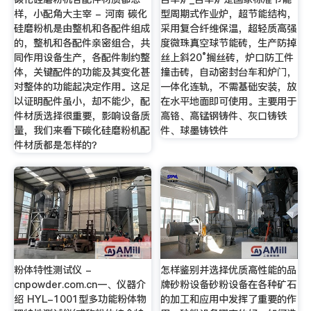
样，小配角大主宰 - 河南 碳化
型周期式作业炉，超节能结构，
硅磨粉机是由整机和各配件组成
采用复合纤维保温，超轻质高强
的，整机和各配件亲密组合，共
度微珠真空球节能砖，生产防掉
同作用设备生产，各配件制约整
丝上斜20°搁丝砖，炉口防工件
体，关键配件的功能及其变化甚
撞击砖，自动密封台车和炉门，
对整体的功能起决定作用。这足
一体化连轨，不需基础安装，放
以证明配件虽小，却不能少，配
在水平地面即可使用。主要用于
件材质选择很重要，影响设备质
高铬、高锰钢铸件、灰口铸铁
量，我们来看下碳化硅磨粉机配
件、球墨铸铁件
件材质都是怎样的？
粉体特性测试仪 -
怎样鉴别并选择优质高性能的品
cnpowder.com.cn一、仪器介
牌砂粉设备砂粉设备在各种矿石
绍 HYL-1001型多功能粉体物
的加工和应用中发挥了重要的作