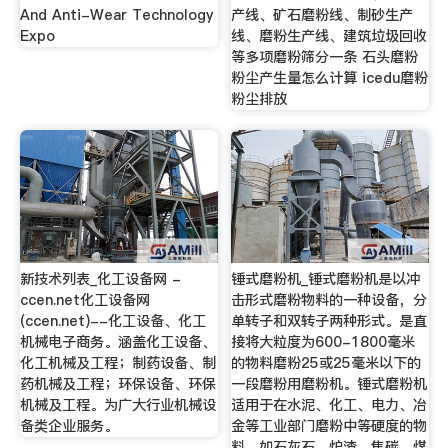
And Anti-Wear Technology
产线、矿石磨粉线、制砂生产
Expo
线、磨粉生产线、建筑垃圾回收
等多项磨粉筛分一条 石头磨粉
粉尘产生量怎么计算 icedu磨粉
粉尘排放
新技术列表_化工设备网 -
锤式磨粉机_锤式磨粉机是以冲
ccen.net化工设备网
击形式磨粉物料的一种设备，分
(ccen.net)--化工设备、化工
单转子和双转子两种形式。是直
机械电子商务。涵盖化工设备、
接将大粒度为600-1800毫米
化工机械及工程；制药设备、制
的物料磨粉25或25毫米以下的
药机械及工程；环保设备、环保
一段磨粉用磨粉机。锤式磨粉机
机械及工程。为广大行业机械设
适用于在水泥、化工、电力、冶
备类企业服务。
金等工业部门磨粉中等硬度的物
料，如石灰石、炉渣、焦碳、煤