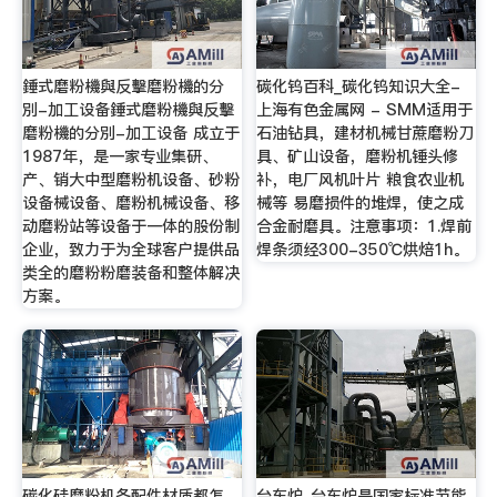
錘式磨粉機與反擊磨粉機的分
碳化钨百科_碳化钨知识大全-
別-加工设备錘式磨粉機與反擊
上海有色金属网 - SMM适用于
磨粉機的分別-加工设备 成立于
石油钻具，建材机械甘蔗磨粉刀
1987年，是一家专业集研、
具、矿山设备，磨粉机锤头修
产、销大中型磨粉机设备、砂粉
补，电厂风机叶片 粮食农业机
设备械设备、磨粉机械设备、移
械等 易磨损件的堆焊，使之成
动磨粉站等设备于一体的股份制
合金耐磨具。注意事项：1.焊前
企业，致力于为全球客户提供品
焊条须经300-350℃烘焙1h。
类全的磨粉粉磨装备和整体解决
方案。
碳化硅磨粉机各配件材质都怎
台车炉_台车炉是国家标准节能