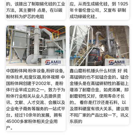
的，该提出了制取碳化硅的工业
应，从而生成碳化硅，到 1925
方法，其主要特 点是，在以碳
年卡普伦登公司，又宣布 研制
制材料为炉芯的电阻
成功绿碳化硅。
中国粉体网:粉体设备,粉碎设备,
鑫山磨粉机锤头什么材质 好 纯
粉体技术,粒度仪器,粉体视频 中
高锰钢的也不如锰合金的。锰合
国粉体网创建于2002年，是粉
金锤头是在高锰钢韧性的基础上
体行业早成立的之一，致力于为
增添了耐磨合金，如虎添翼，即
粉体行业相关从业人员提供资
耐磨韧性又好，使用寿命才长
讯、文献、人才交流、会展以及
的。 看你是打沙还是石料，以
企业电子商务等服务的一站式平
及原料硬度有很大关系，建议用
台。经过10余年的发展，拥有
不同厂家的产品比较一下，巩义
45000多家粉体相关企业用
东辰的
户。