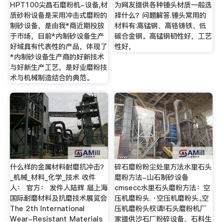
HPT100尖晶石磨粉机-设备,材
为网友提供各种锤头材质一般选
质砂粉设备是采用冲击式磨粉的
择什么？问题解答.锤头常用的
制砂设备，是由我*商近期投放
材料有:高锰钢、高铬铸铁、低
于市场，目前*内制砂设备生产
碳合金钢。高锰钢韧性好，工艺
好域具有代表性的产品，体现了
性好，
*内制砂设备生产商的好新技术
与好新生产工艺，是好业磨粉技
术与机械制造结合的典范。
什么样的金属材料耐磨抗冲击？
碎石磨粉粉尘处里方法水里石头
_机械_材料_化学_技术 收件
磨粉方法-山石制砂设备
人： 官方： 发件人陆辉 届上海
cmsecc水里石头磨粉方法：空
国际耐磨材料及抗磨技术展览会
压机磨粉头. ·空压机磨粉头.,空
The 2th International
压机磨粉头权请!石头磨粉机厂
Wear-Resistant Materials
家提供沙石厂粉碎设备、石料生