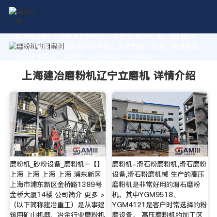
作为专业的 上海建冶磨粉机辽宁立磨机 制造厂家，我们致力
于为您量身定制高价值的粉体加工系统方案。获取厂家直销报
价及技术支持，请拨打：+8618037793862
上海建冶磨粉机辽宁立磨机 详情介绍
磨粉机_砂粉设备_磨粉机–【】
磨粉机-滑石粉磨粉机,滑石磨粉
上海 上海 上海 上海 浦东新区
设备,滑石粉磨机械 生产的高压
上海市浦东新区金桥路1389号
磨粉机是非常好用的滑石磨粉
金桥大厦14楼 公司简介 更多 >
机，其中YGM9518、
（以下简称建冶重工）是从事建
YGM4121是客户时常选择的粉
筑用矿山机器、冶金行业磨粉机
磨设备。 高压磨粉机的加工区