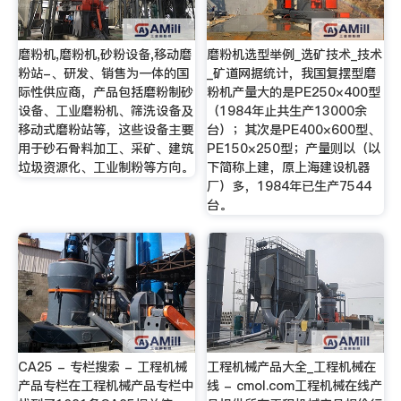
磨粉机,磨粉机,砂粉设备,移动磨
磨粉机选型举例_选矿技术_技术
粉站-、研发、销售为一体的国
_矿道网据统计，我国复摆型磨
际性供应商，产品包括磨粉制砂
粉机产量大的是PE250×400型
设备、工业磨粉机、筛洗设备及
（1984年止共生产13000余
移动式磨粉站等，这些设备主要
台）；其次是PE400×600型、
用于砂石骨料加工、采矿、建筑
PE150×250型；产量则以（以
垃圾资源化、工业制粉等方向。
下简称上建，原上海建设机器
厂）多，1984年已生产7544
台。
CA25 - 专栏搜索 - 工程机械
工程机械产品大全_工程机械在
产品专栏在工程机械产品专栏中
线 - cmol.com工程机械在线产