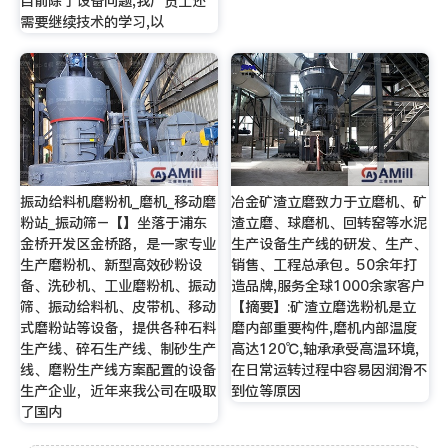
目前除了设备问题,我厂员工还
需要继续技术的学习,以
振动给料机磨粉机_磨机_移动磨
冶金矿渣立磨致力于立磨机、矿
粉站_振动筛–【】坐落于浦东
渣立磨、球磨机、回转窑等水泥
金桥开发区金桥路，是一家专业
生产设备生产线的研发、生产、
生产磨粉机、新型高效砂粉设
销售、工程总承包。50余年打
备、洗砂机、工业磨粉机、振动
造品牌,服务全球1000余家客户
筛、振动给料机、皮带机、移动
【摘要】:矿渣立磨选粉机是立
式磨粉站等设备，提供各种石料
磨内部重要构件,磨机内部温度
生产线、碎石生产线、制砂生产
高达120℃,轴承承受高温环境,
线、磨粉生产线方案配置的设备
在日常运转过程中容易因润滑不
生产企业，近年来我公司在吸取
到位等原因
了国内