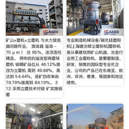
矿山+磨机+立磨机 与水力旋流
专业制造机械设备/碳化硅磨粉
器闭路作业， 旋流器 溢流－
机|上海建冶除尘磨粉机|磨粉机
75 μ m ） 达 95%，送浮选柱
是从事建筑用矿山机器，冶金行
精选。 将传统的溢流型再磨球
业用工业磨粉机、雷蒙磨制造、
磨机 钼精矿品位从 46.12%提
研发、销售的国际型专业化企
改为立磨机 高到 49.88%，高
业，公司的产品已在东南亚、欧
达到 54.44%，选矿回收率由
洲、非洲、香港、等国家和地区
79.79%提高到 84.19%。 3
使用。
12 采用立磨技术对钼 矿实施细
磨