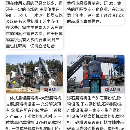
现在使用立磨的已经比较少，但
金行业磨粉机制造、研 发、销
还有一定的市场的;主要使用在
售的国际型专业化企业。在过去
钢厂、火电厂、水泥厂粉煤灰以
数十年中，建业重工通过其出众
及煤矸石大量制粉工艺中;使用
的品质而享誉世界。
在这些厂家中主要是因为客户需
求的细度不需要太高，对于粉体
的需求没有太多的要求;同时产
量也比较高，使得立磨适合
一体式悬辊磨粉机-大型磨粉机,
沙石磨粉机生产矿石磨粉机,砂
立磨,磨粉机设备--充分解决现
粉设备,工业磨粉机,石料制砂生
有 您现在所在的位置是： 首页
产线设备.是一家专业生产磨粉
> 产品 > 工业磨粉机系列 > 一
机设备包括磨粉机式磨粉机磨粉
体式悬辊磨粉机 JYM190磨粉
机、砂粉设备设备包括立轴冲击
机 一体式悬辊磨粉机的应用范
破新型高效砂粉设备、磨粉机设