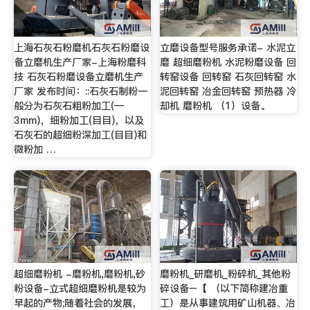
上海石灰石粉磨机石灰石粉磨设
立磨设备型号服务承诺- 水泥立
备立磨机生产厂家-上海粉磨科
磨 超细磨粉机 水泥粉磨设备 回
技 石灰石粉磨设备立磨机生产
转窑设备 回转窑 石灰回转窑 水
厂家 发布时间：::石灰石制粉一
泥回转窑 冶金回转窑 预热器 冷
般分为石灰石粗粉加工(—
却机 磨粉机 （1）设备。
3mm)，细粉加工(目目)，以及
石灰石的超细粉深加工(目目)和
微粉加 …
超细磨粉机 -磨粉机,磨粉机,砂
磨粉机_研磨机_粉碎机_其他粉
粉设备-立式超细磨粉机是较为
碎设备–【 （以下简称建冶重
早起的产物;随着社会的发展，
工）是从事建筑用矿山机器、冶