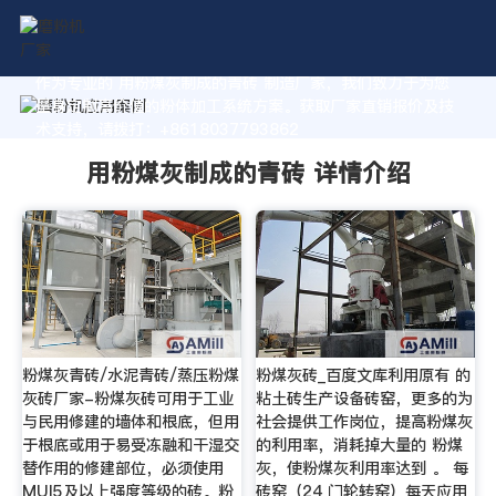
作为专业的 用粉煤灰制成的青砖 制造厂家，我们致力于为您
量身定制高价值的粉体加工系统方案。获取厂家直销报价及技
术支持，请拨打：+8618037793862
用粉煤灰制成的青砖 详情介绍
粉煤灰青砖/水泥青砖/蒸压粉煤
粉煤灰砖_百度文库利用原有 的
灰砖厂家-粉煤灰砖可用于工业
粘土砖生产设备砖窑，更多的为
与民用修建的墙体和根底，但用
社会提供工作岗位，提高粉煤灰
于根底或用于易受冻融和干湿交
的利用率，消耗掉大量的 粉煤
替作用的修建部位，必须使用
灰，使粉煤灰利用率达到 。 每
MUl5及以上强度等级的砖。粉
砖窑（24 门轮转窑）每天应用