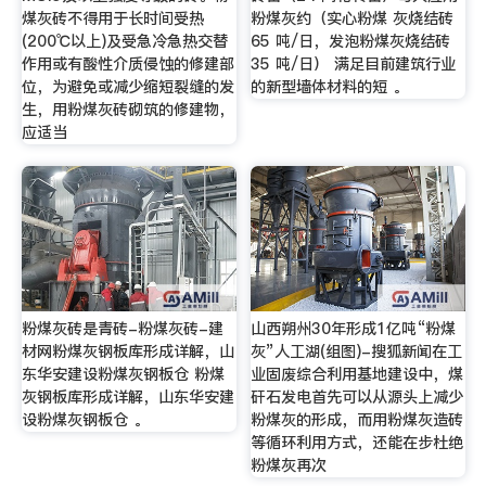
煤灰砖不得用于长时间受热
粉煤灰约（实心粉煤 灰烧结砖
(200℃以上)及受急冷急热交替
65 吨/日，发泡粉煤灰烧结砖
作用或有酸性介质侵蚀的修建部
35 吨/日） 满足目前建筑行业
位，为避免或减少缩短裂缝的发
的新型墙体材料的短 。
生，用粉煤灰砖砌筑的修建物，
应适当
粉煤灰砖是青砖-粉煤灰砖-建
山西朔州30年形成1亿吨“粉煤
材网粉煤灰钢板库形成详解，山
灰”人工湖(组图)-搜狐新闻在工
东华安建设粉煤灰钢板仓 粉煤
业固废综合利用基地建设中，煤
灰钢板库形成详解，山东华安建
矸石发电首先可以从源头上减少
设粉煤灰钢板仓 。
粉煤灰的形成，而用粉煤灰造砖
等循环利用方式，还能在步杜绝
粉煤灰再次