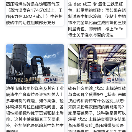
蒸压粉煤灰砖是在饱和蒸气压
生 dao 成三 专 氧化二铁呈红
（蒸汽温度在174.5℃以上，工
色，即常用的红砖；而如果在烧
作压力在0.8MPa以上）中养护,
制过程中加水冷却，使粘土中的
使砖中的活性组成部分充分
铁不完全氧化而生成四氧化三铁
则呈青色，即青砖，楼上FeFe
博士关于浇水与否的说法
池州市陶粒用粉煤灰及其它工业
砖有什么用途_状态: 未解决红砖
废渣生产套陶粒是许多相关人士
与青砖哪个质量好？_状态: 未解
多年研制的课题。如今高强、轻
决红砖和青砖有什么区别_状态:
体粉煤灰陶粒已经成功问世，各
未解决粉煤灰做成的砖能用吗？
项性能指标均优于页岩和黏土陶
家里要盖房子，这种砖是否可以
粒。这其中除掌握其工艺要求
承受 状态: 未解决查看更多结果
外，外加剂也是影响其性能的主
蒸压粉煤灰砖_蒸压粉煤灰砖是
要原因。
指以粉煤灰、石灰或水泥为主要