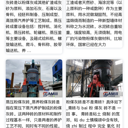
灰砖是以粉煤灰或其他矿渣或灰
工渣或者天然砂、海涂泥等（以
砂为原料，添加石灰、石膏以及
上原料的一种或数种）作为主要
骨料，经胚料制备、压制成型、
原料，用水泥做凝固剂，不经高
高效蒸汽养护等工艺制成。蒸压
温煅烧而制造的一种新型墙体材
砖成套设备包括：搅拌机、消化
料称之为水泥砖。水泥砖自重较
机、蒸压砖机、轮碾机、蒸压釜
重，强度较高，无须烧制，用电
等主要设备，及箱式给料机、螺
厂的污染物粉煤灰做材料，比较
旋输送机、爬斗、骨料称、胶带
环保，国家已经在大力
输送机、养 …
蒸压粉煤灰砖_蒸养粉煤灰砖是
粉煤灰砖是不是青砖？具体如下
指在常压下蒸汽养护制成的粉煤
_青砖与 bai 粉 煤灰 砖不是 一
灰砖。这两种砖的原材料和制作
回 事。 青砖是粘土 烧制 的宽
过程基本一样，只是两者的养护
郑，粘 du 土慎模颂中含有铁，
工艺不同，同时有不同的性能。
烧 zhi 制过 程中 完全 氧化 时