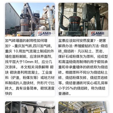
加气砖墙面的耐用性如何增
盆景应该如何安然度夏？·肥害
加？-重庆加气砖,四川加气砖,
解救办法·养殖蝼蛄的方法·烧结
重庆 10.用加气混凝土制成的外
砖_烧结砖：凡以粘土、页岩、
墙在面粉刷前，应涂抹界面剂，
煤矸石或粉煤灰为原料，经成型
找平层大于10mm 时，应分几
和高温焙烧而制得的用于砌筑承
次涂抹。 本文相关词条解释 砌
重和非承重墙体的砖统称为烧结
块 砌块是利用混凝土，工业废
砖。根据原料不同分为烧结粘土
料（炉渣，粉煤灰等）或地方材
砖、烧结粉煤灰砖、烧结页岩砖
料制成的人造块材，外形尺寸比
等。烧结普通砖对实心或孔洞率
砖大，具有设备简单，砌筑速度
小于25%的烧结砖，称为烧结
快的
普通砖。