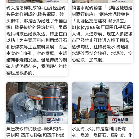
砖头是怎样制成的-百度经验砖
销售水泥砖销售「北塘区捷盾建
头是怎样制成的,砖头很硬，砖
材商行供应」 销售水泥砖销售
头很牛，那是因为经过了千锤百
「北塘区捷盾建材商行供应」
炼！砖是传统的建筑材料，虽然
btjdjcypea 砖厂周围几乎都是
现代科技已经很发达，砖正在由
大坑、人造沙漠。现在大多数城
以粘土为主要原料向利用煤矸石
市已经禁止红砖进入施工现场,
和粉煤灰等工业废料发展，而且
逐步淘汰。红砖易吸水,砖墙和
由实心向多孔、空心发展，由烧
水泥砂浆结合较好。水泥砖、空
结向非烧结发展。但是传统的制
心砌块、加气混..
砖方式仍然存在，我国现存的砖
窑也是很多的。
蒸压灰砂砖优缺点-粉煤灰砖-
水泥砖_水泥砖是指利用粉煤
建材网 蒸压灰砂砖和蒸压粉煤
灰、煤渣、煤矸石、尾矿渣、化