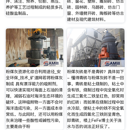
拌、浇注、预养、切割、蒸压、
砖、窗花、壁照、雕刻砖、仿古
养护等工艺过程制成的轻质多孔
砖、园林砖、马路砖、仿古门
硅酸盐制品。
窗、外墙劈开砖、陶板砖等仿古
建材及现代建筑材料。
粉煤灰资源化综合利用途径_安
粉煤灰砖是不是青砖？具体如下
全环保_技术_矿道网若将粉煤灰
- 懂得青砖与粉煤灰砖不是一回
制成 具有漂浮能力的吸附剂，
事。青砖是粘土烧制的，粘土中
可以快速实现对海面上石油的清
含有铁，烧制过程中完全氧化时
理，减弱石油对海洋生态环境的
生成三氧化二铁呈红色，即常用
破坏。这种吸附物一方面不会对
的红砖；而如果在烧制过程中加
海洋造成污染，另一方面成本非
水冷却，使粘土中的铁不完全氧
常低。与此同时，还可以用粉煤
化而生成四氧化三铁则呈青色，
灰来治理一些酸性或碱性污染，
即青砖，楼上FeFe博士关于浇
主要是由于粉
水与否的说法正好反了。