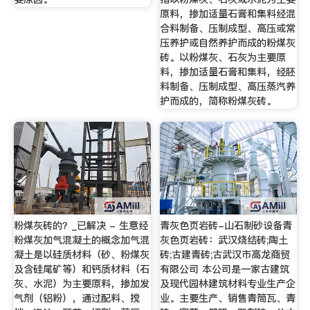
原料，掺加适量石膏和集料经混
合料制备、压制成型、高压或常
压养护或自然养护而成的粉煤灰
砖。以粉煤灰、石灰为主要原
料，掺加适量石膏和集料，经胚
料制备、压制成型、高压蒸汽养
护而成的，简称粉煤灰砖。
粉煤灰砖的？_已解决 - 生意经
青灰色页岩砖-山石制砂设备青
粉煤灰加气混凝土的概念加气混
灰色页岩砖：武汉烧结砖;陶土
凝土是以硅质材料（砂、粉煤灰
砖;古建青砖;古武汉市高龙商贸
及含硅尾矿等）和钙质材料（石
有限公司 本公司是一家古建筑
灰、水泥）为主要原料，掺加发
及现代园林建筑材料专业生产企
气剂（铝粉），通过配料、搅
业。主要生产、销售青筒瓦、青