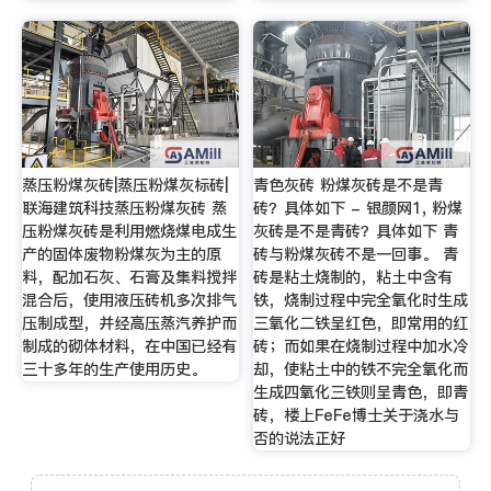
蒸压粉煤灰砖|蒸压粉煤灰标砖|
青色灰砖 粉煤灰砖是不是青
联海建筑科技蒸压粉煤灰砖 蒸
砖？具体如下 - 银颜网1, 粉煤
压粉煤灰砖是利用燃烧煤电成生
灰砖是不是青砖？具体如下 青
产的固体废物粉煤灰为主的原
砖与粉煤灰砖不是一回事。 青
料，配加石灰、石膏及集料搅拌
砖是粘土烧制的，粘土中含有
混合后，使用液压砖机多次排气
铁，烧制过程中完全氧化时生成
压制成型，并经高压蒸汽养护而
三氧化二铁呈红色，即常用的红
制成的砌体材料，在中国已经有
砖；而如果在烧制过程中加水冷
三十多年的生产使用历史。
却，使粘土中的铁不完全氧化而
生成四氧化三铁则呈青色，即青
砖，楼上FeFe博士关于浇水与
否的说法正好