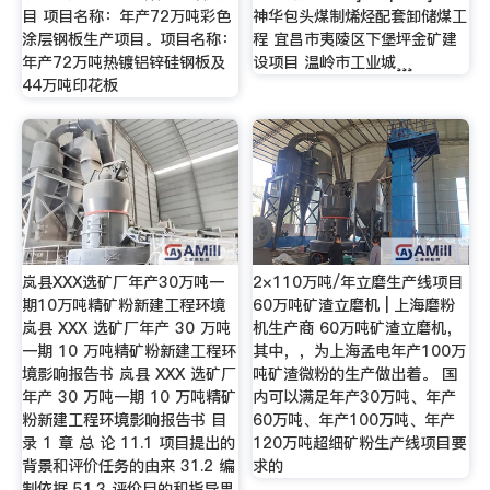
目 项目名称：年产72万吨彩色
神华包头煤制烯烃配套卸储煤工
涂层钢板生产项目。项目名称：
程 宜昌市夷陵区下堡坪金矿建
年产72万吨热镀铝锌硅钢板及
设项目 温岭市工业城¸¸¸
44万吨印花板
岚县XXX选矿厂年产30万吨一
2×110万吨/年立磨生产线项目
期10万吨精矿粉新建工程环境
60万吨矿渣立磨机 | 上海磨粉
岚县 XXX 选矿厂年产 30 万吨
机生产商 60万吨矿渣立磨机，
一期 10 万吨精矿粉新建工程环
其中，，为上海孟电年产100万
境影响报告书 岚县 XXX 选矿厂
吨矿渣微粉的生产做出着。 国
年产 30 万吨一期 10 万吨精矿
内可以满足年产30万吨、年产
粉新建工程环境影响报告书 目
60万吨、年产100万吨、年产
录 1 章 总 论 11.1 项目提出的
120万吨超细矿粉生产线项目要
背景和评价任务的由来 31.2 编
求的
制依据 51.3 评价目的和指导思