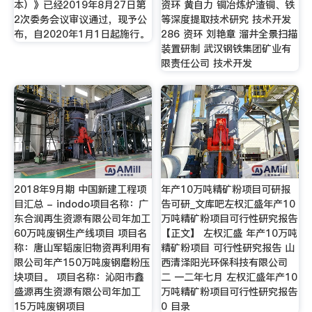
本）》已经2019年8月27日第
资环 黄自力 铜冶炼炉渣铜、铁
2次委务会议审议通过，现予公
等深度提取技术研究 技术开发
布，自2020年1月1日起施行。
286 资环 刘艳章 溜井全景扫描
装置研制 武汉钢铁集团矿业有
限责任公司 技术开发
2018年9月期 中国新建工程项
年产10万吨精矿粉项目可研报
目汇总 - indodo项目名称：广
告可研_文库吧左权汇盛年产10
东合润再生资源有限公司年加工
万吨精矿粉项目可行性研究报告
60万吨废钢生产线项目 项目名
【正文】 左权汇盛 年产10万吨
称：唐山军韬废旧物资再利用有
精矿粉项目 可行性研究报告 山
限公司年产150万吨废钢磨粉压
西清泽阳光环保科技有限公司
块项目。 项目名称：沁阳市鑫
二 一二年七月 左权汇盛年产10
盛源再生资源有限公司年加工
万吨精矿粉项目可行性研究报告
15万吨废钢项目
0 目录