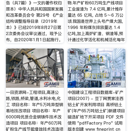
告（共7篇）》一文的著作权归
物.年产矿粉60万吨生产线项目
原本）中华人民共和国国家发展
工业废渣为 7.4 亿吨,累计堆存
和改革委员会令 第29号 《产业
量达 65 亿吨, 占地 5～6 万公
结构调整指导目录（2019年
顷.我国是世界上头号产煤大国,
本）》已经2019年8月27日第
1996 年粉煤灰排放量达 1.4
2次委务会议审议通过，现予公
亿吨,加上高炉矿渣、钢渣等,预
布，自2020年1月1日起施行。
计通过化学活化和机械活化每年
一田资源网-工程项目,高速公
中国建设工程项目数据库-矿产
路,铁路,桥梁,管道,水利水电,化
项目(2007) - 豆丁网贾家洼西
工 项目名称：年产5万吨异型钢
铝土矿开发利用项目 高桥铝土
易地技改项目 项目名称：年产
矿(年产65万吨铝土矿)新建项目
6000吨优质合金钢铸件技术改
磁选矿地下开采项目 PDF 文件
造项目 项目名称：年产60万吨
使用 "pdfFactory Pro" 试用
矿粉生产线节能增效技术改造项
版本创建 www¸fineprint¸cn