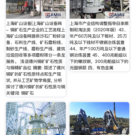
上海矿山设备|上海矿山设备网
上海市产业结构调整指导目录限
- 铜矿石生产企业的工艺流程上
制和淘汰类（2020年版）43、
海矿山设备网提供沙石厂粉碎设
年产60万吨及以下板材、25万
备、石料生产线、矿石磨粉线、
吨及以下线材不锈钢冶炼装置
制砂生产线、磨粉生产线、建筑
44、年产100万吨及以下普通
垃圾回收等多项磨粉筛分一条龙
钢冶炼装置 45、400兆帕级以
服务。 浅谈德兴铜矿矿石性质
下的螺纹钢，300兆帕级以下的
与铜精矿品位 摘要: 简述了德兴
光圆钢筋 四、有色金属
铜矿的矿石性质特点和生产现
状, 并从工艺矿物学角度, 分析
探讨了德兴铜矿的矿石性质与铜
关键词: 铜矿石