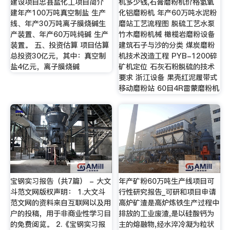
建设项目忠县盐化工项目简介
机多少钱,石膏磨粉机价格氢氧
建年产100万吨真空制盐 生产
化铝磨粉机 年产60万吨水泥粉
线、年产30万吨离子膜烧碱生
磨站工艺流程图 脱硫工艺水泵
产装置、年产60万吨纯碱 生产
竹木磨粉机械 橄榄岩磨粉设备
装置。 五、投资估算 项目估算
建筑石子与沙的分类 煤炭磨粉
总投资30亿元，其中：真空制
机技术改造工程 PYB-1200碎
盐4亿元，离子膜烧碱
矿机定位 石灰石粉脱硫的技术
要求 浙江设备 果壳红泥履带式
移动磨粉站 60目4R雷蒙磨粉机
宝钢实习报告（共7篇） - 大文
年产矿粉60万吨生产线项目可
斗范文网版权声明： 1.大文斗
行性研究报告_可研和项目申请
范文网的资料来自互联网以及用
高炉矿渣是高炉炼铁生产过程中
户的投稿，用于非商业性学习目
排放的工业废渣,是以硅酸钙为
的免费阅览。 2.《宝钢实习报
主的熔融物,经水淬冷凝为粒状