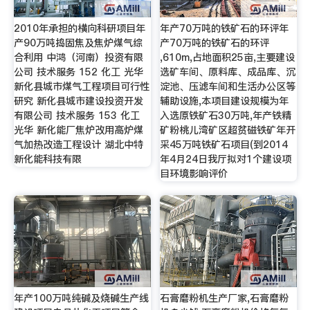
2010年承担的横向科研项目年
年产70万吨的铁矿石的环评年
产90万吨捣固焦及焦炉煤气综
产70万吨的铁矿石的环评
合利用 中鸿（河南）投资有限
,610m,占地面积25亩,主要建设
公司 技术服务 152 化工 光华
选矿车间、原料库、成品库、沉
新化县城市煤气工程项目可行性
淀池、压滤车间和生活办公区等
研究 新化县城市建设投资开发
辅助设施,本项目建设规模为年
有限公司 技术服务 153 化工
入选原铁矿石30万吨,年产铁精
光华 新化能厂焦炉改用高炉煤
矿粉桃儿湾矿区超贫磁铁矿年开
气加热改造工程设计 湖北中特
采45万吨铁矿石项目(到2014
新化能科技有限
年4月24日我厅拟对1个建设项
目环境影响评价
年产100万吨纯碱及烧碱生产线
石膏磨粉机生产厂家,石膏磨粉