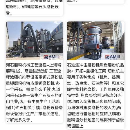
高压磨粉机、高压微粉磨、超细
基地。
磨粉机、砂粉磨等石头磨粉设
备。
河石磨粉机械工艺流程-上海粉
石油焦冲击磨粉机焦炭磨粉机品
磨科技2、尽量磁选选矿工艺流
牌：开拓-盖德化工网 切焦机主
程浓缩机推荐设备重锤式磨粉机
要用于各种焦炭（机焦、捣固
重锤磨粉机特点重锤磨粉机 办
焦、改良焦、石油焦等）和其它
一个采石厂需要什么手续 九道
脆性物料的磨粉。工作原理及独
河采石场是一家生产石灰石的矿
特性能 焦炭经给料设备均匀连
山企业,该厂有主要生产工艺流
续地喂入切焦机两齿辊的间隙,
程(1)矿石相关手续-磨粉设备磨
为增强对焦炭磨粉的咬入力,两
粉设备报价生产厂家相关信息,
齿辊进行差速相对旋转,刀斧形
了解更多关于。
磨粉齿分长短齿间隔排列于齿板
或齿圈上