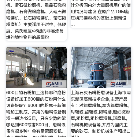
机、滑石微粉磨机、重晶石微粉
计分析国内外大量磨机用户的使
磨机、石膏微粉磨机、大理石微
用情况与建议,在原产品TGM超
粉磨机、长石微粉磨机、萤石微
压梯形磨粉机的基础上创新设
粉磨机）主要适用于对中、低硬
…
度，莫氏硬度≤6级的非易燃易
爆的脆性物料的超细粉
600目的石粉加工选择哪种磨粉
上海石灰石粉粉磨设备上海市浦
设备好加工600目的石粉用什么
东新区高新技术企业,主营产品
设备好呢？600目的粉属于超细
有：对辊磨粉机,双齿辊磨粉机,
粉加工制成，常用的磨粉设备制
对辊破,齿辊破,微粉磨,超细微粉
粉一般达425目，只有少数的能
磨,粗粉磨,粗粉磨粉机,球磨机,
够达到600或者800目，磨粉设
石粉机械设备等,并成为国内主
备有很多种：会有雷蒙磨粉机、
要的砂石、制粉机械生产和出口