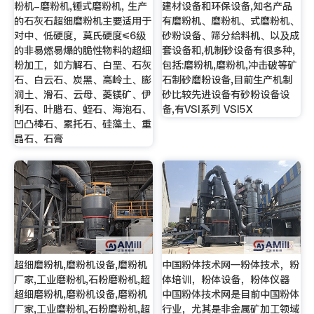
粉机-磨粉机,锤式磨粉机, 生产
建材设备和环保设备,知名产品
的石灰石超细磨粉机主要适用于
有磨粉机、磨粉机、式磨粉机、
对中、低硬度，莫氏硬度≤6级
砂粉设备、筛分给料机、以及成
的非易燃易爆的脆性物料的超细
套设备和,机制砂设备有很多种,
粉加工，如方解石、白垩、石灰
包括:磨粉机,磨粉机,冲击破等矿
石、白云石、炭黑、高岭土、膨
石制砂磨粉设备,目前生产机制
润土、滑石、云母、菱镁矿、伊
砂比较先进设备有砂粉设备设
利石、叶腊石、蛭石、海泡石、
备,有VSI系列 VSI5X
凹凸棒石、累托石、硅藻土、重
晶石、石膏
超细磨粉机,磨粉机设备,磨粉机
中国粉体技术网—粉体技术，粉
厂家,工业磨粉机,石粉磨粉机,超
体培训，粉体设备，粉体仪器
超细磨粉机,磨粉机设备,磨粉机
中国粉体技术网是目前中国粉体
厂家,工业磨粉机,石粉磨粉机,超
行业，尤其是非金属矿加工领域