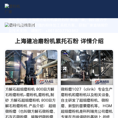
作为专业的 上海建冶磨粉机累托石粉 制造厂家，我们致力于
为您量身定制高价值的粉体加工系统方案。获取厂家直销报价
及技术支持，请拨打：+8618037793862
上海建冶磨粉机累托石粉 详情介绍
方解石超细磨粉机 800目方解
微粉磨1027（clirik）专业生产
石粉磨粉机-磨粉机,磨粉机,制
磨粉机和磨粉机以及相关设备,
砂 方解石超细磨粉机 800目方
自主研发了超细磨粉机、微粉
解石粉磨粉机 产品介绍： 超细
磨、新型的雷蒙磨机等。 HGM
微粉磨（也叫做方解石微粉磨、
超细磨粉机是科利瑞克公司磨机
石灰石微粉磨、碳酸钙微粉磨
专家在市场调研的基础上,并统