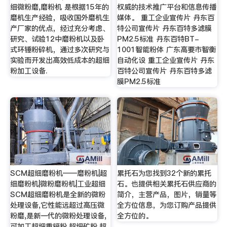
细微粉磨,磨粉机 是根据15年的
权威的技术推广平台和信息传播
磨机生产经验，吸收国外磨机生
媒体。 重工企业宣传片 丹东百
产厂家的优点，经过充分考虑、
特公司宣传片 丹东百特多滤膜
研究、试验12中磨粉机以及卧
PM2.5标准 丹东百特BT-
式环锤粉碎机，通过多次研究与
1001智能粉体 广东高要市智衡
实验而开发出高效低成本的超细
自动化设 重工企业宣传片 丹东
粉加工设备.
百特公司宣传片 丹东百特多滤
膜PM2.5标准
SCM超细磨粉机——磨粉机|超
累托石为您找到32个新的累托
细磨粉机|微粉磨粉机|工业超细
石。也提供相关累托石供应商的
SCM超细磨粉机是全新的微粉
简介，主营产品，图片，销量等
处理设备,它性能远超过高压微
全方位信息，为您订购产品提供
粉磨,是新一代的微粉处理设备,
全方位的。
可加工超细重钙粉,超细矿粉,超