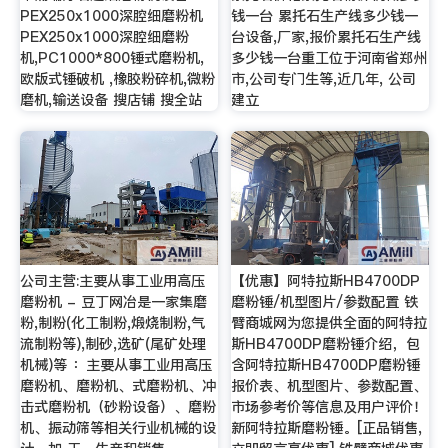
PEX250x1000深腔细磨粉机
钱一台 累托石生产线多少钱一
PEX250x1000深腔细磨粉
台设备,厂家,报价累托石生产线
机,PC1000*800锤式磨粉机,
多少钱一台重工位于河南省郑州
欧版式锤破机 ,橡胶粉碎机,微粉
市,公司专门生等,近几年, 公司
磨机,输送设备 搜店铺 搜全站
建立
公司主营:主要从事工业用高压
【优惠】阿特拉斯HB4700DP
磨粉机 - 豆丁网冶是一家集磨
磨粉锤/机型图片/参数配置 铁
粉,制粉(化工制粉,煅烧制粉,气
臂商城网为您提供全面的阿特拉
流制粉等),制砂,选矿(尾矿处理
斯HB4700DP磨粉锤介绍，包
机械)等 ：主要从事工业用高压
含阿特拉斯HB4700DP磨粉锤
磨粉机、磨粉机、式磨粉机、冲
报价表、机型图片、参数配置、
击式磨粉机（砂粉设备）、磨粉
市场参考价等信息及用户评价！
机、振动筛等相关行业机械的设
新阿特拉斯磨粉锤。[正品销售,