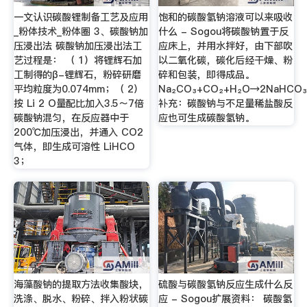
一文认识碳酸锂制备工艺及应用
饱和的碳酸氢钠溶液可以来吸收
_粉体技术_粉体圈 3、碳酸钠加
什么 - Sogou将碳酸钠置于反
压浸出法 碳酸钠加压浸出法工
应床上，并用水拌好，由下部吹
艺过程是： （ 1）将锂辉石加
以二氧化碳，碳化后经干燥、粉
工制得的β-锂辉石，粉碎研磨
碎和包装，即得成品。
平均粒度为0.074mm；（ 2）
Na₂CO₃+CO₂+H₂O→2NaHCO
按 Li 2 O量配比加入3.5～7倍
补充：碳酸钠与不足量稀盐酸反
碳酸钠混匀，在反应器中于
应也可生成碳酸氢钠。
200℃加压浸出，并通入 CO2
气体，即生成可溶性 LiHCO
3；
海藻酸钠的提取方法收集酸块，
硫酸与碳酸氢钠反应生成什么反
洗涤、脱水、粉碎、拌入粉状碳
应 - Sogou扩展资料： 碳酸氢