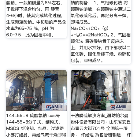
酸钠。一般加碱量为8％左右，
钠的制备： 1、气相碳化法 将
于搅拌下混合均匀，再 静置
碳酸钠溶液，在碳酸钠中通过二
4~6小时，使其完成转化过程，
氧化碳碳化后，再经分离干燥，
生成海藻酸钠。中和后的产品含
即得成品。
水率为65~75 %，pH 为
Na₂CO₃+CO₂（g）
6.0~7.5，此为固相中和。
+H₂O==2NaHCO₃ 2、气固相
碳化法 将碳酸钠置于反应床
上，并用水拌好，由下部吹以二
氧化碳，碳化后经干燥、粉碎和
包装，即得成品。
144-55-8 碳酸氢钠 cas号
干法脱硫解决方案_潍坊帕尔曼
144-55-8分子式、结构式、
粉体设备有限公司：山东省安丘
MSDS 经冷却、结晶、过滤得
市青云大街701号 全国统一服
小苏打结晶，再经气流干燥即得
务： 许经理 拆包管链输送： 许