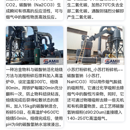
CO2。碳酸钠（Na2CO3）生
生二氧化碳，加热270℃失去全
成瞬间有很高的反应活性，可与
部二氧化碳。遇酸则强烈分解即
烟气中的酸性物质高效反应。
产生二氧化碳。
一种冶金物料与碳酸钠活化焙烧
小苏打粉碎机_小苏打粉碎机--
方法与流程粉碎后原料加入高温
碳酸氢钠（小苏打，
炉中，设定温度300℃，焙烧
NaHCO3）可以用作烟气脱硫
80min。用铁铲每隔20min充分
的吸附剂。它通过化学吸附去除
翻料一次，防止物料结块粘连，
烟气中的酸性污染物，同时，它
焙烧完成后获得松散状态的原
还可通过物理吸附去除一些无机
料。加入15kg的碳酸钠混合，
和有机微量物质。此工艺将碳酸
粉碎50目。在高温炉中500℃
氢钠细粉(d90:20um)直接喷入
焙烧50min。焙烧完成后，使用
140-250℃高温烟气。
pH为9的碳酸氢钠水溶液浸出。