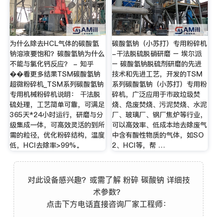
为什么除去HCL气体的碳酸氢
碳酸氢钠（小苏打）专用粉碎机
钠溶液要饱和？碳酸氢钠为什么
-干法脱硫脱硝研磨 – 埃尔派
不能与氯化钙反应？ - 知乎
– 碳酸氢钠脱硫剂研磨的先进
��看更多结果TSM碳酸氢钠
技术和先进工艺，开发的TSM
超微粉碎机_TSM系列碳酸氢钠
系列碳酸氢钠（小苏打）专用粉
专用机械粉碎机说明： 干法脱
碎机，广泛应用于市政垃圾焚
硫处理，工艺简单可靠，可满足
烧、危废焚烧、污泥焚烧、水泥
365天*24小时运行，研磨与分
厂、玻璃厂、钢厂焦炉等行业，
级集成一体，可高效灵活的到所
可以高效率、低成本地去除废气
需的粒径，优化粉碎结构，温度
中含有酸性物质的气体，如SO
低，HCI去除率>99%。
2、HCl等，帮 …
对此设备感兴趣？或需了解 粉碎 碳酸钠 详细技
术参数？
点击下方电话直接咨询厂家工程师：