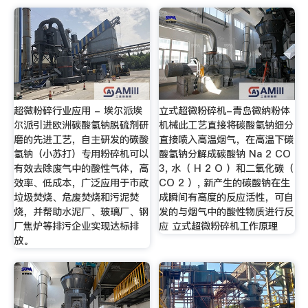
超微粉碎行业应用 - 埃尔派埃
立式超微粉碎机-青岛微纳粉体
尔派引进欧洲碳酸氢钠脱硫剂研
机械此工艺直接将碳酸氢钠细分
磨的先进工艺，自主研发的碳酸
直接喷入高温烟气，在高温下碳
氢钠（小苏打）专用粉碎机可以
酸氢钠分解成碳酸钠 Na 2 CO
有效去除废气中的酸性气体，高
3, 水（ H 2 O ）和二氧化碳（
效率、低成本，广泛应用于市政
CO 2 ）, 新产生的碳酸钠在生
垃圾焚烧、危废焚烧和污泥焚
成瞬间有高度的反应活性，可自
烧，并帮助水泥厂、玻璃厂、钢
发的与烟气中的酸性物质进行反
厂焦炉等排污企业实现达标排
应 立式超微粉碎机工作原理
放。