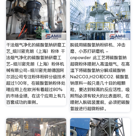
干法烟气净化的碳酸氢钠研磨工
脱硫用碳酸氢钠粉碎机、冲击
艺_细川密克朗（上海）粉体 干
磨、小苏打研磨机 -
法烟气净化的碳酸氢钠研磨工
cnpowder 此工艺将碳酸氢钠
艺-细川密克朗（上海）粉体机
超微粉体喷射入高温烟气，在高
械有限公司-细川密克朗德国阿
温下将碳酸氢钠分解成碳酸钠
尔派公司专注粉体粉碎分级技术
Na2CO3,H2O和CO2. 碳酸氢
超过100年，在碳酸氢钠粉体处
钠原料一般只是几十目的粗颗
理应用上在欧洲有着超过80%
粒，要达到较高的反应活性，吸
的市场业绩，在这个应用上有几
附剂必须有较大的比表面积，在
百套成功的案例。
喷射入脱硫装置前，必须把碳酸
氢铵进行超微粉碎。