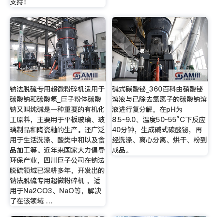
支持！
钠法脱硫专用超微粉碎机适用于
碱式碳酸铋_360百科由硝酸铋
碳酸钠和碳酸氢_巨子粉体碳酸
溶液与已除去氯离子的碳酸钠溶
钠又叫纯碱是一种重要的有机化
液进行复分解，在pH为
工原料，主要用于平板玻璃、玻
8.5~9.0、温度50~55°C下反应
璃制品和陶瓷釉的生产。还广泛
40分钟，生成碱式碳酸铋，再
用于生活洗涤、酸类中和以及食
经洗涤、离心分离、烘干、粉到
品加工等。近年来国家大力倡导
成品。
环保产业，四川巨子公司在钠法
脱硫领域已深耕多年，开发出的
钠法脱硫专用超微粉碎机 ，适
用于Na2CO3、NaO等，解决
了在该领域 …