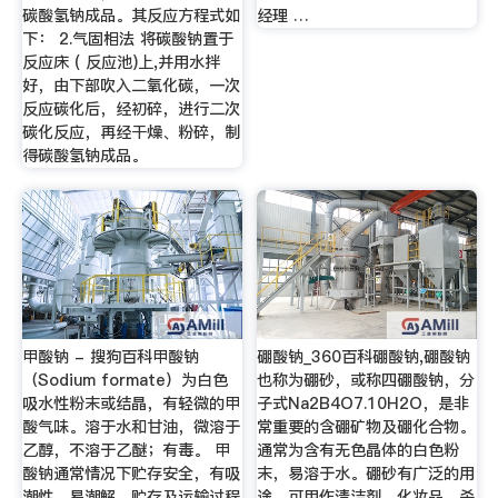
碳酸氢钠成品。其反应方程式如
经理 …
下： 2.气固相法 将碳酸钠置于
反应床 ( 反应池)上,并用水拌
好，由下部吹入二氧化碳，一次
反应碳化后，经初碎，进行二次
碳化反应，再经干燥、粉碎，制
得碳酸氢钠成品。
甲酸钠 - 搜狗百科甲酸钠
硼酸钠_360百科硼酸钠,硼酸钠
（Sodium formate）为白色
也称为硼砂，或称四硼酸钠，分
吸水性粉末或结晶，有轻微的甲
子式Na2B4O7.10H2O，是非
酸气味。溶于水和甘油，微溶于
常重要的含硼矿物及硼化合物。
乙醇，不溶于乙醚；有毒。 甲
通常为含有无色晶体的白色粉
酸钠通常情况下贮存安全，有吸
末，易溶于水。硼砂有广泛的用
潮性，易潮解，贮存及运输过程
途，可用作清洁剂、化妆品、杀