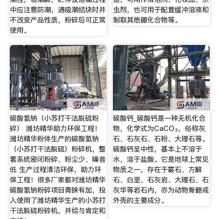
中应注意防潮，遇吸潮结块时并
虫剂，也可用于配置缓冲溶液和
不改变产品性质，粉碎后可正常
制取其他硼化合物等。
使用。
碳酸氢钠（小苏打干法脱硫粉
碳酸钙_碳酸钙是一种无机化合
碎） 潍坊精华助力环保工程！
物，化学式为CaCO₃，俗称灰
潍坊精华粉体生产的碳酸氢钠
石、石灰石、石粉、大理石等。
（小苏打干法脱硫）粉碎机，整
碳酸钙呈中性，基本上不溶于
套系统密闭粉碎、粉尘少、噪音
水，溶于盐酸。它是地球上常见
低 生产过程清洁环保，助力环
物质之一，存在于霰石、方解
保工程！很多厂家都对潍坊精华
石、白垩、石灰岩、大理石、石
碳酸氢钠粉碎项目青睐有加，投
灰华等岩石内，亦为动物骨骼或
入使用了潍坊精华生产的小苏打
外壳的主要成分。
干法脱硫粉碎机，并给与肯定和