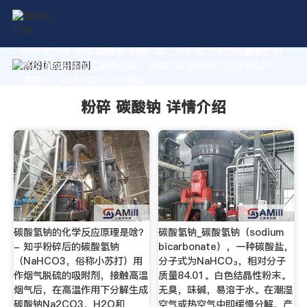
作为专业的 粉碎 碳酸钠 制造厂家，我们致力于为您量身定制
高价值的粉体加工系统方案。获取厂家直销报价及技术支持，
请拨打：+8618037793862
粉碎 碳酸钠 详情介绍
碳酸氢钠的化学反应原理是啥？
碳酸氢钠_碳酸氢钠（sodium
- 知乎粉碎后的碳酸氢钠
bicarbonate），一种碳酸盐，
（NaHCO3，俗称小苏打）用
分子式为NaHCO₃，相对分子
作烟气脱硫的吸附剂，接触高温
质量84.01。白色结晶性粉末。
烟气后，在高温作用下分解生成
无臭，味碱，易溶于水。在潮湿
碳酸钠Na2CO3、H2O和
空气或热空气中即缓慢分解，产