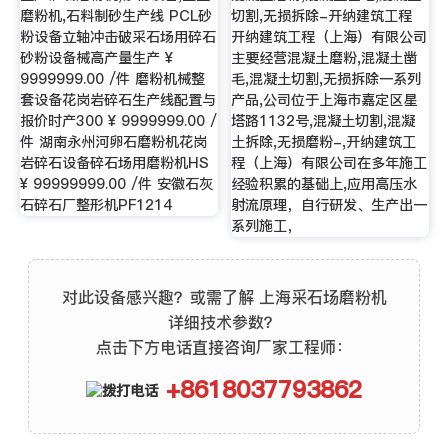
磨粉机,石料制砂生产线 PCL砂
切割,无损拆除-开纳建筑工程
粉设备立轴冲击破采石场用碎石
开纳建筑工程（上海）有限公司
砂粉设备械高产量生产 ¥
主要经营混凝土磨粉,混凝土凿
9999999.00 /件 磨粉机械整
毛,混凝土切割,无损拆除一系列
套设备花岗岩碎石生产线配置与
产品,公司位于上海市嘉定区星
报价时产300 ¥ 9999999.00 /
塔路1132号,混凝土切割,混凝
件 湖南永州河卵石磨粉机花岗
土拆除,无损磨粉-,开纳建筑工
岩碎石设备碎石场用磨粉机HS
程（上海）有限公司在多年施工
¥ 99999999.00 /件 安徽石灰
经验积累的基础上,应用高压水
石碎石厂整形机PF1214
射流原理，自行研发、生产出一
系列施工，
对此设备感兴趣？或需了解 上海采石场磨粉机
详细技术参数？
点击下方电话直接咨询厂家工程师：
+8618037793862