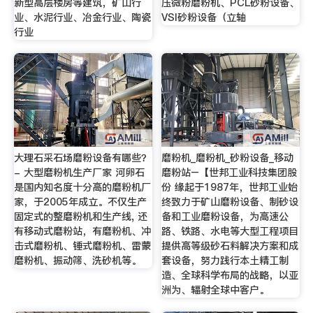
新型高层楼房等建筑，矿山行
压微粉磨粉机、PCL砂粉设备、
业、水泥行业、冶金行业、陶瓷
VSI砂粉设备（立轴
行业
大理石采石场磨粉设备有哪些？
磨粉机_磨粉机_砂粉设备_移动
- 大型磨粉机生产厂家 河卵石
磨粉站–【世邦工业科技集团股
是国内知名度十分高的磨粉机厂
份 缘起于1987年，世邦工业始
家，于2005年成立。不仅生产
终致力于矿山磨粉设备、制砂设
固定式的整磨粉机和生产线, 还
备和工业磨粉设备，为高速公
有移动式磨粉站，有磨粉机、冲
路、铁路、水电等大型工程项目
击式磨粉机、锤式磨粉机、雷蒙
提供高等级砂石料解决方案和成
磨粉机、振动筛、洗砂机等。
套设备，努力践行本土精工制
造、全球科学布局的战略，以亚
洲为、辐射全球中客户。