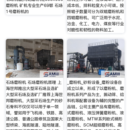
磨粉机 矿机专业生产69鄂 石场
成本低，排料粒度大小可调。按
1号磨粉机的
照辊子数量可分为双辊磨粉机和
四辊磨粉机，可广泛用于水泥、
冶金、化工、电力、煤炭等行业
对脆性和韧性的物料加工。
石场磨粉机 石场磨粉机原理 上
_磨粉机_砂粉设备_磨粉设备自
海世邦推出大型采石场及选矿
成立以来，形成了以磨粉机、磨
大型采石场及选矿厂推荐上海世
粉机系列产品为主，振动筛、给
邦磨粉机，大型采石场生产的砂
料机等配套设备为辅的完整的产
石骨料不仅仅可以用于单一领
品链。公司主要产品有磨粉机、
域，譬如用于飞机场、铁路、高
式磨粉机、液压弹簧磨粉机、液
速公路、普通公路修筑及国家大
压磨粉机、MTW系列欧式梯形
型桥梁、海底隧道、陆地隧道、
磨粉机、SCM超细磨粉机、高