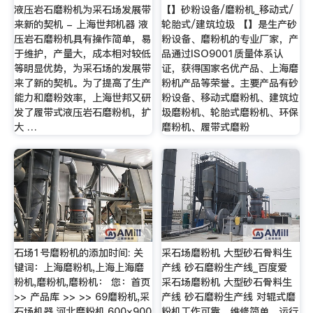
液压岩石磨粉机为采石场发展带
【】砂粉设备/磨粉机_移动式/
来新的契机 - 上海世邦机器 液
轮胎式/建筑垃圾 【】是生产砂
压岩石磨粉机具有操作简单，易
粉设备、磨粉机的专业厂家，产
于维护，产量大，成本相对较低
品通过ISO9001质量体系认
等明显优势，为采石场的发展带
证，获得国家名优产品、上海磨
来了新的契机。为了提高了生产
粉机产品等荣誉。主要产品有砂
能力和磨粉效率，上海世邦又研
粉设备、移动式磨粉机、建筑垃
发了履带式液压岩石磨粉机，扩
圾磨粉机、轮胎式磨粉机、环保
大 …
磨粉机、履带式磨粉
石场1号磨粉机的添加时间: 关
采石场磨粉机 大型砂石骨料生
键词：上海磨粉机,上海上海磨
产线 砂石磨粉生产线_百度爱
粉机,磨粉机,磨粉机： 您：首页
采石场磨粉机 大型砂石骨料生
>> 产品库 >> >> 69磨粉机,采
产线 砂石磨粉生产线 对辊式磨
石场机器,河北磨粉机,600×900
粉机工作可靠、维修简单、运行