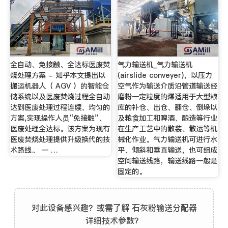
全自动、免接触、全达标医废焚
气力输送机_气力输送机
烧处理方案 - 知乎本文提出以
(airslide conveyer)，以压力
搬运机器人（ AGV ）的智能仓
空气作为输送介质沿管道输送经
储系统以及医废焚烧过程全自动
磨粉一定粒度的煤适用于大型粮
达到医废处理过程连续、均匀的
库的补仓、出仓、翻仓、倒垛以
方案,实现操作人员“免接触”、
及粮食加工和啤酒、酿造等行业
医废处理全达标。该方案为现有
在生产工艺中的散装、散运等机
医废焚烧处理提供升级换代的技
械化作业。气力输送机可进行水
术路线。 一 …
平、倾斜和垂直输送，也可组成
空间输送线路，输送线路一般是
固定的。
对此设备感兴趣？或需了解 石灰粉输送分配器
详细技术参数？