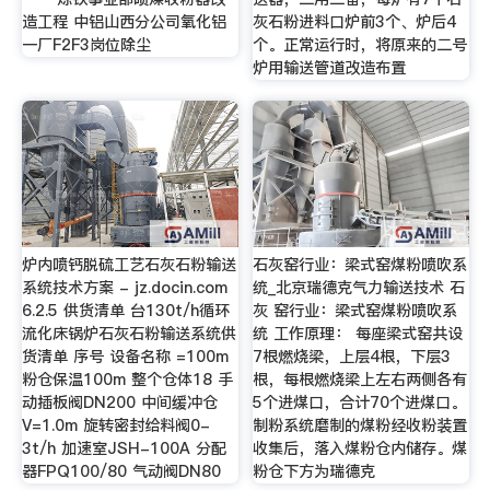
造工程 中铝山西分公司氧化铝
灰石粉进料口炉前3个、炉后4
一厂F2F3岗位除尘
个。正常运行时，将原来的二号
炉用输送管道改造布置
炉内喷钙脱硫工艺石灰石粉输送
石灰窑行业：梁式窑煤粉喷吹系
系统技术方案 - jz.docin.com
统_北京瑞德克气力输送技术 石
6.2.5 供货清单 台130t/h循环
灰 窑行业：梁式窑煤粉喷吹系
流化床锅炉石灰石粉输送系统供
统 工作原理： 每座梁式窑共设
货清单 序号 设备名称 =100m
7根燃烧梁，上层4根，下层3
粉仓保温100m 整个仓体18 手
根，每根燃烧梁上左右两侧各有
动插板阀DN200 中间缓冲仓
5个进煤口，合计70个进煤口。
V=1.0m 旋转密封给料阀0-
制粉系统磨制的煤粉经收粉装置
3t/h 加速室JSH-100A 分配
收集后，落入煤粉仓内储存。煤
器FPQ100/80 气动阀DN80
粉仓下方为瑞德克