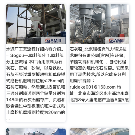
水泥厂工艺流程详细内容介绍。
石灰窑_北京瑞德克气力输送技
- Sogou一.原料部分 1.原料部
术股份有限公司[官网]有环保、
分工艺流程 本厂所用原料为石
节能功能和机械化 、自动化程
灰石，页岩，砂岩，以及铁粉。
度较高的现代化石灰窑。它因采
石灰石经过重型板喂机和单段锤
用了现代技术,所以它能充分利
式磨粉机磨粉到粒度≤25mm的
用廉价能源 ：
石灰石颗粒。然后通过皮带机和
ruideke001@163.com
地
三通分别输送到两个储量分别为
址：北京市海淀区永丰基地永嘉
1484t的石灰石储存库。页岩和
北路8号大唐电信产业园A座5层
砂岩通过中型板喂机和冲击式粘
土磨粉机磨粉到粒度为30mm的
…