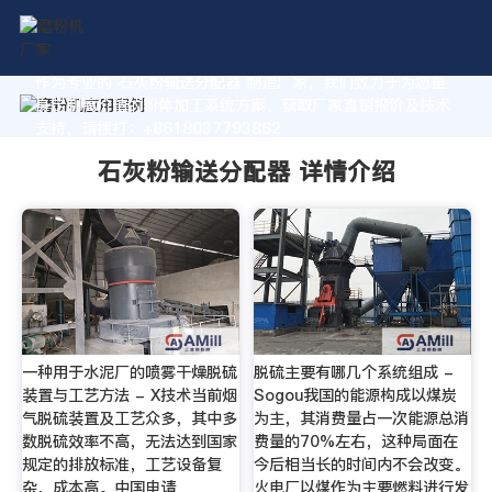
作为专业的 石灰粉输送分配器 制造厂家，我们致力于为您量
身定制高价值的粉体加工系统方案。获取厂家直销报价及技术
支持，请拨打：+8618037793862
石灰粉输送分配器 详情介绍
一种用于水泥厂的喷雾干燥脱硫
脱硫主要有哪几个系统组成 -
装置与工艺方法 - X技术当前烟
Sogou我国的能源构成以煤炭
气脱硫装置及工艺众多，其中多
为主，其消费量占一次能源总消
数脱硫效率不高，无法达到国家
费量的70%左右，这种局面在
规定的排放标准，工艺设备复
今后相当长的时间内不会改变。
杂，成本高。中国申请
火电厂以煤作为主要燃料进行发