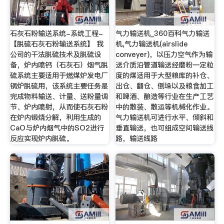
石灰石粉输送系统-系统工程-
气力输送机_360百科气力输送
【脱硫石灰石粉输送系统】 我
机,气力输送机(airslide
公司的干法脱硫技术及脱硫设
conveyer)，以压力空气作为输
备，炉内喷钙（石灰石）烟气脱
送介质沿管道输送经磨粉一定粒
硫系统主要适用于燃煤炉发电厂
度的煤适用于大型粮库的补仓、
锅炉脱硫用，该系统主要任务是
出仓、翻仓、倒垛以及粮食加工
完成物料输送、计量、送粉量调
和啤酒、酿造等行业在生产工艺
节、炉内喷射，从而使石灰石粉
中的散装、散运等机械化作业。
在炉内锻烧分解，利用生成的
气力输送机可进行水平、倾斜和
CaO与炉内烟气中的SO2进行
垂直输送，也可组成空间输送线
反应实现炉内脱硫。
路，输送线路