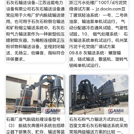
石灰石输送设备-江苏远能电力
浙江污水处理厂100T/d污泥焚
设备有限公司石灰石输送设备通
烧调试方案 - jz.docin.com豆
常应用于火电厂炉内脱硫输送使
丁建筑轻油系统：一号、二号供
用，也可用于石灰石粉倒仓输送
油泵、输油泵单机试运行。 气
和矿粉烟尘输送系统中，石灰石
动分配器冷态通风试验、气密性
粉气力输送泵作为一种新型低压
试验。10、 烟气处理系统： 石
喷射吹灰器，为稀相连续微正压
灰输送系统单机试运行。杭州某
粉状物料输送设备，全程封闭输
污泥干化焚烧厂调试方案
送、无扬尘、低噪音、指标符合
09.8.8 灰输送系统：螺旋输
环保要求。
送、链式输送、散装机、旋转气
锁阀单机试运行。
石膏厂废气脱硫处理设备型号
石灰石粉气力输送方式的比较_
（3） 脱硫灰再循环系统包括除
百度文库石灰石粉输送系统采用
尘器下部集灰、贮存、输送等装
常规两级输送方案的比较 一、