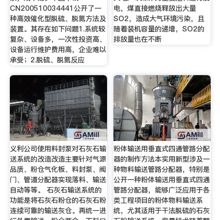
CN200510034441公开了一
电，煤直接燃烧释放出大量
种高效催化型脱硫、脱氮方法及
SO2，造成大气环境污染，且
装置。其存在如下问题1.系统较
随着装机容量的递增，SO2的
复杂、设备多，一次性投资高、
排放量也在不断
设备运行维护费用高，企业难以
承受；2.脱硫、脱氮反应
义利公司使用料封泵对石灰石输
粉体输送用垂直式四通管路分配
送系统的改造改造主要针对气源
器的制作方法本实用新型涉及一
品质、粉仓气化板、料封泵、阀
种物料输送管路分配器，特别是
门、管道分配器实现落料、输送
公开一种粉体输送用垂直式四通
自动等等。 石灰石输送系统的
管路分配器，能够广泛应用于各
功能是将石灰石粉仓的石灰石粉
类工程项目的粉体物料输送系
连续可靠的输送灰仓。再统一进
统，尤其适用于干法脱硫的石灰