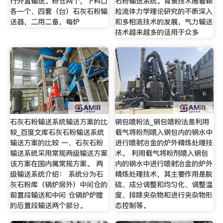
行外置输送。粉仓两个，下料口
石粉输送系统。背景技术随着颗
各一个、四套（台）石灰石粉输
粒流体力学理论研究的不断深入
送器，二用二备，每炉
和多相流技术的发展，气力输送
技术越来越多的适用于众多
石灰石粉输送系统输送方案的比
钢包喷粉法_钢包喷粉法是利用
较_百度文库石灰石粉输送系统
载气将粉剂喷入钢包内的钢水中
输送方案的比较 一、石灰石粉
进行喷射冶金的炉外精炼处理技
输送系统采用常规两级输送方案
术。 利用载气将粉剂喷入钢包
该方案在国内属常规方案。 两
内的钢水中进行喷射冶金的炉外
级输送系统介绍： 系统分为石
精炼处理技术，其主要作用是脱
灰石粉库（锅炉房外）中间仓的
硫、成分调整和均匀化、调整温
前置段输送和中间 仓锅炉炉膛
度、排除夹杂物和进行夹杂物形
的后置段输送两个部分。
态控制等。