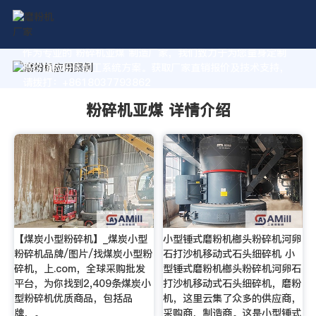
作为专业的 粉碎机亚煤 制造厂家，我们致力于为您量身定制
高价值的粉体加工系统方案。获取厂家直销报价及技术支持，
请拨打：+8618037793862
粉碎机亚煤 详情介绍
【煤炭小型粉碎机】_煤炭小型
小型锤式磨粉机榔头粉碎机河卵
粉碎机品牌/图片/找煤炭小型粉
石打沙机移动式石头细碎机 小
碎机，上.com，全球采购批发
型锤式磨粉机榔头粉碎机河卵石
平台，为你找到2,409条煤炭小
打沙机移动式石头细碎机，磨粉
型粉碎机优质商品，包括品
机，这里云集了众多的供应商，
牌，。
采购商，制造商。这是小型锤式