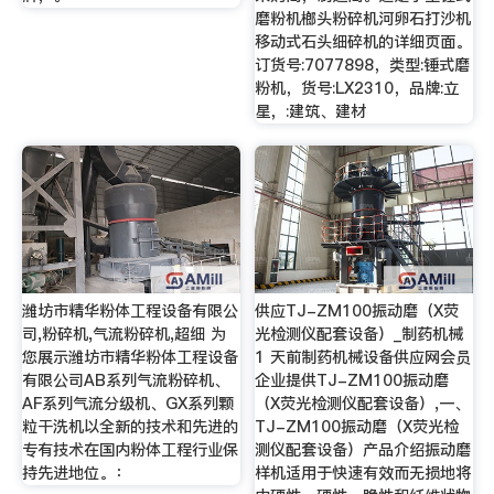
磨粉机榔头粉碎机河卵石打沙机
移动式石头细碎机的详细页面。
订货号:7077898，类型:锤式磨
粉机，货号:LX2310，品牌:立
星，:建筑、建材
潍坊市精华粉体工程设备有限公
供应TJ-ZM100振动磨（X荧
司,粉碎机,气流粉碎机,超细 为
光检测仪配套设备）_制药机械
您展示潍坊市精华粉体工程设备
1 天前制药机械设备供应网会员
有限公司AB系列气流粉碎机、
企业提供TJ-ZM100振动磨
AF系列气流分级机、GX系列颗
（X荧光检测仪配套设备）,一、
粒干洗机以全新的技术和先进的
TJ-ZM100振动磨（X荧光检
专有技术在国内粉体工程行业保
测仪配套设备）产品介绍振动磨
持先进地位。：
样机适用于快速有效而无损地将