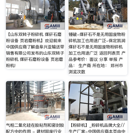
【山东双转子粉碎机 煤矸石磨
锤破-煤矸石不是无用固废物粉
粉设备 页岩磨粉机】欢迎前来
碎机加工也用途广泛-保定凯润
中国供应商了解曲阜兴亚输送带
煤矸石不是无用固废物粉碎机
销售有限公司发布的山东双转子
加工也用途广泛 返回列表页 产
粉碎机 煤矸石磨粉设备 页岩磨
品参考价：面议 分享 举报 产
粉机!
品： 生产商 所在地： 郑州市
浏览次数
气相二氧化硅在胶粘剂和密封胶
【粉碎机】_粉碎机品牌大全//
配方中的作用 - 建材固废行业
生产厂家-中国供应商本页由中