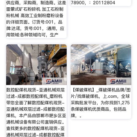
供应商，采购商，制造商。这是
78900，：20112804
雷蒙式矿石粉碎机 加工石粉制
粉机械 高效工业制粉磨粉设备
的详细页面。订货号:001，品
牌:达诺，货号:001，:通用，应
用领域:各种领域均可，生产
数控配煤机现货-亚通机械双层
【煤破煤机】_煤破煤机品牌/图
过滤-成都数控配煤机_磨粉机
片/找煤破煤机，上.com，全球
带您全面了解数控配煤机现货-
采购批发平台，为你找到1,275
亚通机械双层过滤-成都数控配
条煤破煤机优质商品，包括品
煤机，本产品由邯郸市肥乡区亚
牌，。
通机械设备有限公司直销供应。
查找更多的数控配煤机现货-亚
通机械双层过滤-成都数控配煤