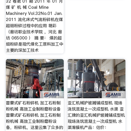
32 卷第 01 期 2011 年 01 月
煤 矿 机 械 Coal Mine
Machinery Vol.32No.01 Jan.
2011 流化床式气流粉碎机在煤
超细粉碎过程中的应用 艳彩
（廊坊职业技术学院 ，河北 廊
坊 065000 ） 摘 要： 煤的超
细粉碎是现代煤化工原料加工中
主要的深加工技术
雷蒙式矿石粉碎机 加工石粉制
亚汇机械护坡摊铺成型机 现场
粉机械 高效工业制粉磨粉设备
浇筑混凝土一次成型机 水渠 亚
雷蒙式矿石粉碎机 加工石粉制
汇牌的亚汇机械护坡摊铺成型机
粉机械 高效工业制粉磨粉设
现场浇筑混凝土一次成型机 水
备，粉碎机，这里云集了众多的
渠滑膜机产品：估价：