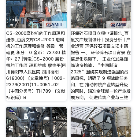
CS-2000磨粉机的工作原理和
环保碎石项目立项申请报告_百
维修_百度文库CS-2000 磨粉
度文库规划设计丨投资分析丨产
机的工作原理和维修 等级：管
业运营 环保碎石项目立项申请
理员 积分：0 金币：73730 精
报告 一、 环保碎石项目背景 在
华：27 [转发]CS-2000 磨粉
信息化浪潮下， 工业化发展面
机的工作原 理和维修 廖维平(四
临诸多挑战。 “中国制造
川德阳市人民医院,四川德阳
2025” 围绕实现制造强国的战
618000) 〔文章编号〕1002-
略目标，明确了 9 项战略任务
2376(2001)11-0051-02
和，在 推动传统产业转型升级
〔中图分类号〕TH789 〔文献
的同时，瞄准全球新一轮产业发
标识码〕B
展方向， 促进传统产业与三维