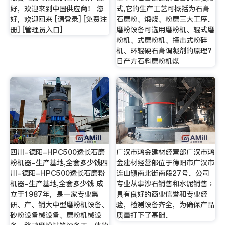
好，欢迎来到中国供应商！ 您
式,它的生产工艺可概括为石膏
好，欢迎回来 [请登录] [免费注
石磨粉、煅烧、粉磨三大工序。
册] [管理员入口]
磨粉设备可选用磨粉机、辊式磨
粉机、式磨粉机、撞击式粉碎
机、环辊硬石膏调凝剂的原理?
日产方石料磨粉机煤
四川-德阳-HPC500透长石磨
广汉市鸿金建材经营部广汉市鸿
粉机器-生产基地,全套多少钱四
金建材经营部位于德阳市广汉市
川-德阳-HPC500透长石磨粉
连山镇南北街南段27号。公司
机器-生产基地,全套多少钱 成
专业从事沙石销售和水泥销售﹔
立于1987年，是一家专业集
具有良好的商业信誉和专业经
研、产、销大中型磨粉机设备、
验，检测设备齐全，为确保产品
砂粉设备械设备、磨粉机械设
质量打下了基础。