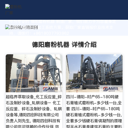
作为专业的 德阳磨粉机器 制造厂家，我们致力于为您量身定
制高价值的粉体加工系统方案。获取厂家直销报价及技术支
持，请拨打：+8618037793862
德阳磨粉机器 详情介绍
超临界萃取设备_化工反应釜_碎
四川-德阳-时产65-180吨硬
石及制砂设备_轧钢设备– 化工
石膏锥式磨粉机-多少钱一台,全
反应釜、碎石及制砂设备、轧钢
套 四川-德阳-时产65-180吨
设备等,德阳四创科技有限公司
硬石膏锥式磨粉机-多少钱一台,
负责人刘先生, 德阳四创科技有
全套多少钱硬石膏调凝剂的原理
限公司您可信赖的合作伙伴 您
型半水石膏是建筑石膏的主要形