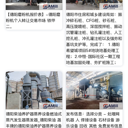
【德阳磨粉机报价表】-德阳磨
德阳市住房和城乡建设局如：振
粉机个人转让交易市场 铁甲
冲碎石桩、CFG桩、砂石桩、
二。
高压旋喷桩、深层搅拌桩、振动
沉管灌注桩、钻孔灌注桩、人工
挖孔桩、冲孔灌注桩以及强夯和
基坑支护等，完成了： ⒈德阳
希望城项目5#地块地基处理工
程；⒉中恒·国际社区一期工程
地基加固处理、夯扩桩施工；
德阳柴油养护器蒸养设备燃油式
发布信息：选择分类 - 处理网
蒸汽发生器蒸发器_德阳柴油 晟
机器 人 焊接设备 石材设备 游
丰牌的德阳柴油养护器蒸养设备
乐设备 回收 其他 免费发布信息