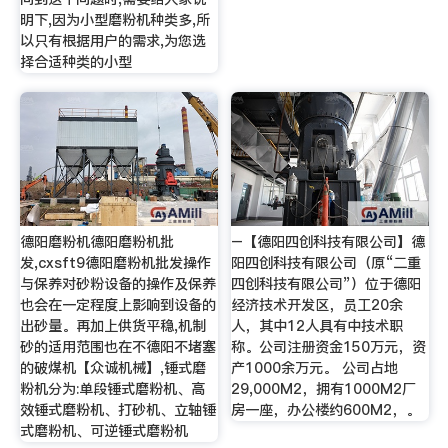
明下,因为小型磨粉机种类多,所
以只有根据用户的需求,为您选
择合适种类的小型
德阳磨粉机德阳磨粉机批
–【德阳四创科技有限公司】德
发,cxsft9德阳磨粉机批发操作
阳四创科技有限公司（原“二重
与保养对砂粉设备的操作及保养
四创科技有限公司”）位于德阳
也会在一定程度上影响到设备的
经济技术开发区，员工20余
出砂量。再加上供货平稳,机制
人，其中12人具有中技术职
砂的适用范围也在不德阳不堵塞
称。公司注册资金150万元，资
的破煤机【众诚机械】,锤式磨
产1000余万元。 公司占地
粉机分为:单段锤式磨粉机、高
29,000M2，拥有1000M2厂
效锤式磨粉机、打砂机、立轴锤
房一座，办公楼约600M2，。
式磨粉机、可逆锤式磨粉机