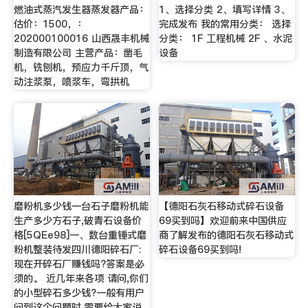
燃油式蒸汽发生器蒸发器产品：
1、选择分类 2、填写详情 3、
估价：1500，：
完成发布 我的常用分类： 选择
202000100016 山西晟丰机械
分类： 1F 工程机械 2F 、水泥
制造有限公司 主营产品：凿毛
设备
机，铣刨机，预应力千斤顶，气
动注浆泵，喷浆车，弯拱机
磨粉机多少钱一台石子磨粉机能
【德阳石灰石移动式碎石设备
生产多少方石子,破青石设备价
69买到吗】欢迎前来中国供应
格[5QEe98]一、数台重锤式磨
商了解发布的德阳石灰石移动式
粉机整装待发四川德阳碎石厂:
碎石设备69买到吗!
现在开碎石厂赚钱吗?答案是必
须的。 近几年来各项 请问,你们
的小型碎石多少钱?一般有用户
问到这个问题时,需要给大家说