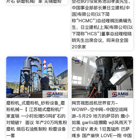
片石 研磨机械厂家 无锡磨粉
会社执行役常务池田孝美先生、
中国事业部部长兼日立建机(中
国)有限公司(以下简
称“HCMC”)总经理梶田勇辅先
生、日立建机(上海)有限公司(以
下简称“HCS”)董事总经理程晓
明先生出席会议，同来自全国
20余家
磨粉机_式磨粉机_砂粉设备_磨
网页视图战机世界官方-
粉机械–【 江苏辊式磨粉机厂
WOWP-空中网-中国空战网
家直销 一小时处理50吨矿石的
游-5月29 地方的萨芬的 膽小
对辊破？ 面议 年产20万吨焦粉
如風 garlic哇擦嘞 wjl风雨天下
磨机 煅后石油焦制粉 粉磨设备
亡命徒V 煮夫 1狂轰猛炸 巴萨
一套
嘎多 国产崩快 LOVE一炮 中国