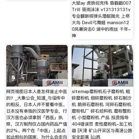
大斌ay 虎势坦克伟 昏戳戳007
Trill 筱雨沫沫 v131313131v
专业翻新核弹头潜艇抛光 上帝
大鸟 Devil弓舞姬 manson12
0风暴突击0 湖中的雨丝 千年-
神
网页视图日本人是怎样废止中医
sitemap磨粉机石子磨粉机 粗
的？_大象公会_知道_与谣传中
碎磨粉机 细碎磨粉机 碎石制沙
的相反，日本人并不爱看中医。
机 鹅卵石磨粉机 河卵石磨粉机
日本没有单独的汉医学专业，行
磨粉机厂 碎石给料机 磨粉整形
汉方医也必须拿到「西医」执
机 小型磨粉机 产品 投资指导
照，汉方制剂仅占国内药品产值
404错误页 柔性磨粉机-加工机
的2%。两个在「中医」上起点
器 |天津 矿山开采区与高速公路
如此相似的国家，为什么会走向
安全距离 |山西