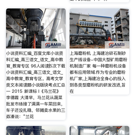
小说资料汇编_百度文库小说资
上海磨粉机 上海建冶碎石制砂
料汇编_高三语文_语文_高中教
生产线设备-中国大型矿用磨粉
育_教育专区 96人阅读|5次下载
机制造厂家 每一种磨粉机设备
小说资料汇编_高三语文_语文_
都有应用领域.作为专业的磨粉
高中教育_教育专区。高考文学
机厂家,上海建冶全身心的投入
类文本阅读题小说版块考点汇总
到各类型磨粉机的研发改进,旨
一 2015 新课标 I《马兰花》
在
李德霞 大清早，马兰花从蔬菜
批发市场接了满满一车菜回来，
车子还没扎稳，邻摊卖水果的三
孬凑说：“兰花