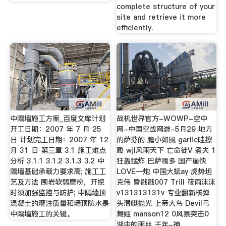
complete structure of your
site and retrieve it more
efficiently.
中隔墙施工方案_百度文库计划
战机世界官方-WOWP-空中
开工日期：2007 年 7 月 25
网-中国空战网游-5月29 地方
日 计划完工日期：2007 年 12
的萨芬的 膽小如風 garlic哇擦
月 31 日 第三章 3.1 施工难点
嘞 wjl风雨天下 亡命徒V 煮夫 1
分析 3.1.1 3.1.2 3.1.3 3.2 中
狂轰猛炸 巴萨嘎多 国产崩快
隔墙基础承载力要求高; 施工工
LOVE一炮 中国大斌ay 虎势坦
艺及方法 围岩软弱磨粉，开挖
克伟 昏戳戳007 Trill 筱雨沫沫
时须加强监控与防护; 中隔墙顶
v131313131v 专业翻新核弹
混凝土的灌注质量和墙顶防水是
头潜艇抛光 上帝大鸟 Devil弓
中隔墙施工的关键。
舞姬 manson12 0风暴突击0
湖中的雨丝 千年-神