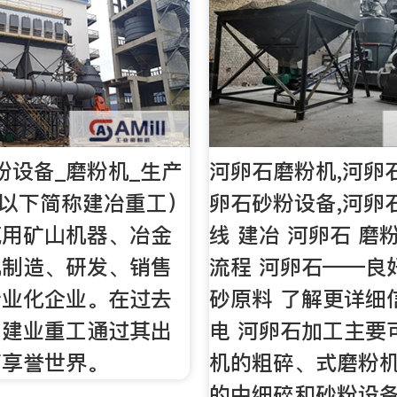
粉设备_磨粉机_生产
河卵石磨粉机,河卵
（以下简称建冶重工）
卵石砂粉设备,河卵
筑用矿山机器、冶金
线 建冶 河卵石 磨
机制造、研发、销售
流程 河卵石——良
专业化企业。在过去
砂原料 了解更详细
，建业重工通过其出
电 河卵石加工主要
而享誉世界。
机的粗碎、式磨粉
的中细碎和砂粉设