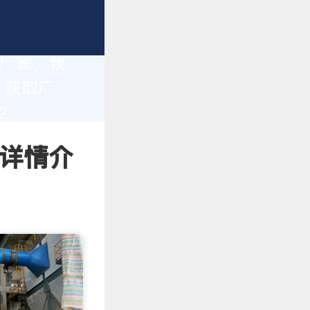
造厂家，我
。获取厂
2
 详情介