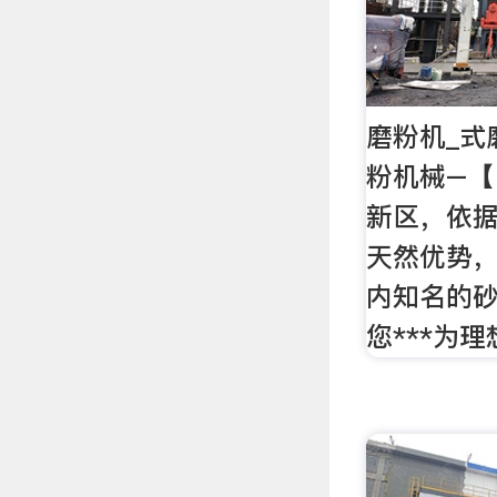
磨粉机_式
粉机械–【
新区，依
天然优势
内知名的
您***为理