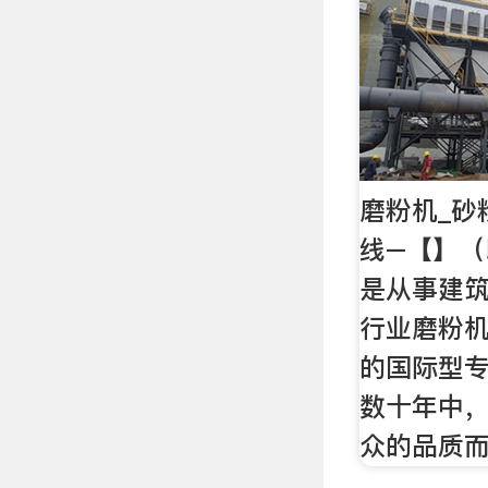
磨粉机_砂
线–【】
是从事建
行业磨粉
的国际型
数十年中
众的品质