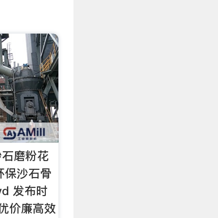
沙石磨粉花
环保沙石骨
wd 发布时
质优价廉高效