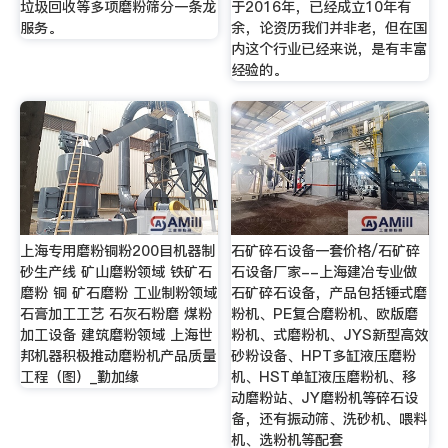
垃圾回收等多项磨粉筛分一条龙
于2016年，已经成立10年有
服务。
余，论资历我们并非老，但在国
内这个行业已经来说，是有丰富
经验的。
上海专用磨粉铜粉200目机器制
石矿碎石设备一套价格/石矿碎
砂生产线 矿山磨粉领域 铁矿石
石设备厂家--上海建冶专业做
磨粉 铜 矿石磨粉 工业制粉领域
石矿碎石设备，产品包括锤式磨
石膏加工工艺 石灰石粉磨 煤粉
粉机、PE复合磨粉机、欧版磨
加工设备 建筑磨粉领域 上海世
粉机、式磨粉机、JYS新型高效
邦机器积极推动磨粉机产品质量
砂粉设备、HPT多缸液压磨粉
工程（图）_勤加缘
机、HST单缸液压磨粉机、移
动磨粉站、JY磨粉机等碎石设
备，还有振动筛、洗砂机、喂料
机、选粉机等配套