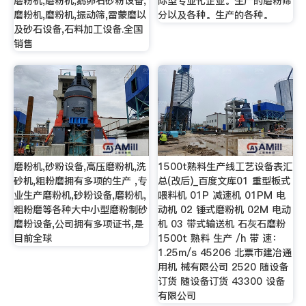
磨粉机,磨粉机,鹅卵石砂粉设备,
际型专业化企业。生产的磨粉筛
磨粉机,磨粉机,振动筛,雷蒙磨以
分以及各种。生产的各种。
及砂石设备,石料加工设备.全国
销售
磨粉机,砂粉设备,高压磨粉机,洗
1500t熟料生产线工艺设备表汇
砂机,粗粉磨拥有多项的生产 ,专
总(改后)_百度文库01 重型板式
业生产磨粉机,砂粉设备,磨粉机,
喂料机 01P 减速机 01PM 电
粗粉磨等各种大中小型磨粉制砂
动机 02 锤式磨粉机 02M 电动
磨粉设备,公司拥有多项证书,是
机 03 带式输送机 石灰石磨粉
目前全球
1500t 熟料 生产 /h 带 速：
1.25m/s 45206 北票市建冶通
用机 械有限公司 2520 随设备
订货 随设备订货 43300 设备
有限公司