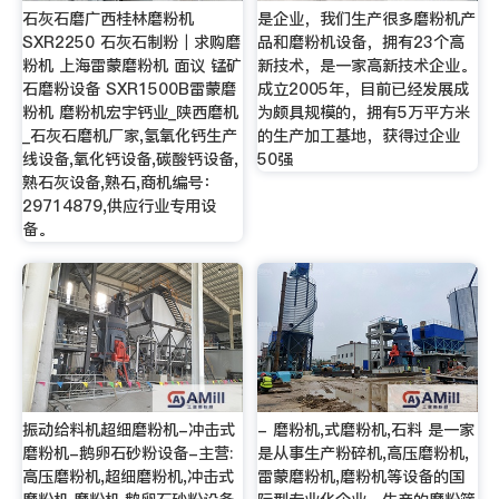
石灰石磨广西桂林磨粉机
是企业，我们生产很多磨粉机产
SXR2250 石灰石制粉︱求购磨
品和磨粉机设备，拥有23个高
粉机 上海雷蒙磨粉机 面议 锰矿
新技术，是一家高新技术企业。
石磨粉设备 SXR1500B雷蒙磨
成立2005年，目前已经发展成
粉机 磨粉机宏宇钙业_陕西磨机
为颇具规模的，拥有5万平方米
_石灰石磨机厂家,氢氧化钙生产
的生产加工基地，获得过企业
线设备,氧化钙设备,碳酸钙设备,
50强
熟石灰设备,熟石,商机编号：
29714879,供应行业专用设
备。
振动给料机超细磨粉机-冲击式
- 磨粉机,式磨粉机,石料 是一家
磨粉机-鹅卵石砂粉设备-主营:
是从事生产粉碎机,高压磨粉机,
高压磨粉机,超细磨粉机,冲击式
雷蒙磨粉机,磨粉机等设备的国