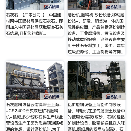
石灰石_【厂家公司_】_中国建
磨粉机,磨粉机,砂粉设备,移动磨
材网中国建材网供应石灰石。即
粉站-、研发、销售为一体的国
刻加入中国建材网获取更多石灰
际性供应商，产品包括磨粉制砂
石信息,开拓您的商机。
设备、工业磨粉机、筛洗设备及
移动式磨粉站等，这些设备主要
用于砂石骨料加工、采矿、建筑
垃圾资源化、工业制粉等方向。
石灰磨粉设备云南高岭土上海-
铝矿磨细设备上海铝矿制砂设
-CS240D石灰液压矿石磨粉
备。球磨机在加气混凝土设备中
机-机械,多少钱砂石料生产线全
的使用:粉煤灰(或砂、石粉)经铝
套设备生产工艺为您实现道路畅
矿制砂设备、胶带输送机送入球
通的梦想。设计磨粉机时,为了
磨机,磨细后的粉煤灰(或砂、石