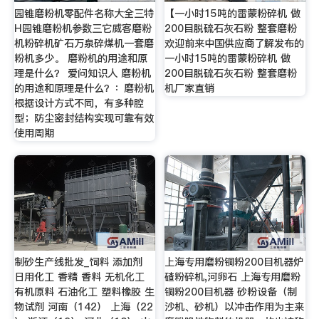
园锥磨粉机零配件名称大全三特
【一小时15吨的雷蒙粉碎机 做
H园锥磨粉机参数三它威客磨粉
200目脱硫石灰石粉 整套磨粉
机粉碎机矿石万泉碎煤机一套磨
欢迎前来中国供应商了解发布的
粉机多少。 磨粉机的用途和原
一小时15吨的雷蒙粉碎机 做
理是什么？ 爱问知识人 磨粉机
200目脱硫石灰石粉 整套磨粉
的用途和原理是什么？：磨粉机
机厂家直销
根据设计方式不同，有多种腔
型；防尘密封结构实现可靠有效
使用周期
制砂生产线批发_饲料 添加剂
上海专用磨粉铜粉200目机器炉
日用化工 香精 香料 无机化工
碴粉碎机,河卵石 上海专用磨粉
有机原料 石油化工 塑料橡胶 生
铜粉200目机器 砂粉设备（制
物试剂 河南（142） 上海（22
沙机、砂机）以冲击作用为主来