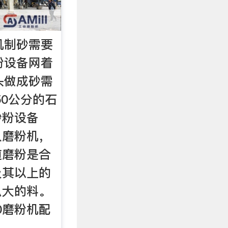
机制砂需要
粉设备网着
头做成砂需
50公分的石
砂粉设备
入磨粉机，
道磨粉是合
0及其以上的
么大的料。
00磨粉机配