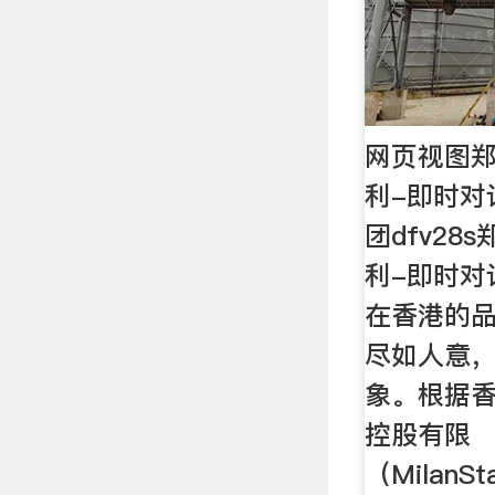
网页视图郑
利-即时对
团dfv28
利-即时对
在香港的
尽如人意
象。根据
控股有限
（MilanSta