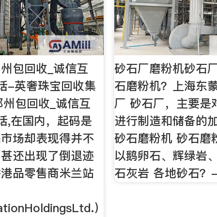
州包回收_诚信互
砂石厂磨粉机砂石
话-英奢珠宝回收集
石磨粉机？上海东蒙
s郑州包回收_诚信互
厂 砂石厂，主要是
话,在国内，起码是
进行制造和储备的
品市场却表现得并不
砂石磨粉机 砂石磨
，甚还出现了倒退迹
以鹅卵石、辉绿岩
香港品零售商米兰站
石灰岩 各地砂石？
tionHoldingsLtd.）