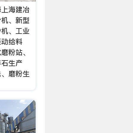
海上海建冶
粉机、新型
砂机、工业
振动给料
式磨粉站、
碎石生产
线、磨粉生