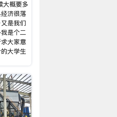
续大概要多
县经济很落
乡又是我们
外我是个二
听求大家意
个的大学生