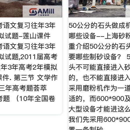
高考语文复习往年3年
50公分的石头做成
拟试题-莲山课件
哪些设备--上海砂
高考语文复习往年3年
重介绍50公分的石
拟试题,2011届高考
要哪些制砂设备？ 
年3年高考2年模拟
头不可能直接进入
课件. 第三节 文学作
的，也不能直接进
 三年高考题荟萃
采用磨粉机作为一
考题 （10年全国卷
适的，而600*90
大型设备才能进这
我们先采用600*9
置一条制砂