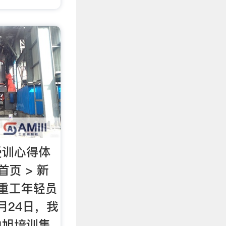
受训心得体
首页 > 新
冶重工年轻员
月24日，我
中旭培训集