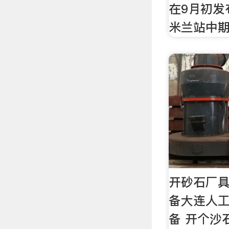
在9月初发
米兰站中期
开砂石厂具
备大连人工
备 开个沙