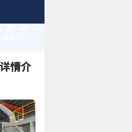
造厂家，我
。获取厂
2
 详情介