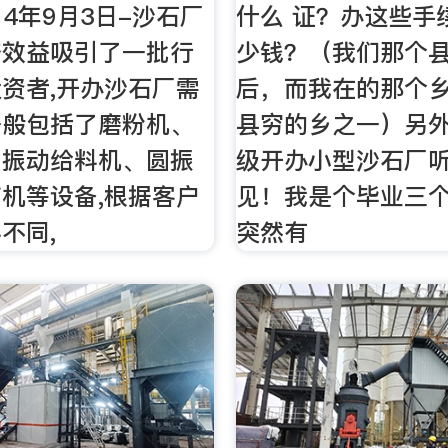
14年9月3日-沙石厂
什么 证？办这些手
济效益吸引了一批行
少钱？（我们那个
资者,开办沙石厂需
后，而我在的那个
一般包括了磨粉机、
县穷的乡之一）另
、振动给料机、圆振
级开办小型沙石厂
机等设备,根据客户
见！我是个毕业三
不同,
突然有