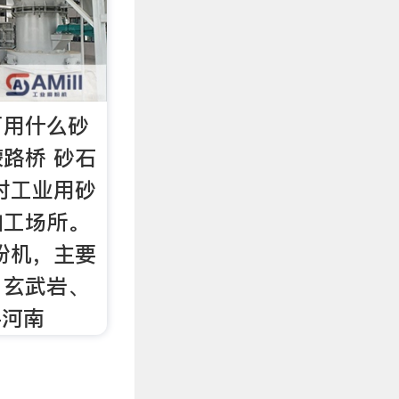
厂用什么砂
路桥 砂石
对工业用砂
加工场所。
粉机，主要
、玄武岩、
-河南