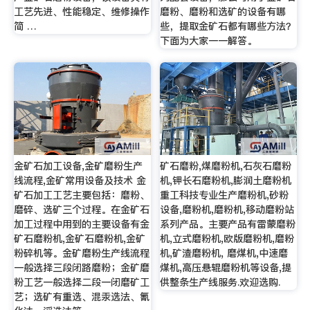
工艺先进、性能稳定、维修操作
磨粉、磨粉和选矿的设备有哪
简 …
些，提取金矿石都有哪些方法？
下面为大家一一解答。
金矿石加工设备,金矿磨粉生产
矿石磨粉,煤磨粉机,石灰石磨粉
线流程,金矿常用设备及技术 金
机,钾长石磨粉机,膨润土磨粉机
矿石加工工艺主要包括：磨粉、
重工科技专业生产磨粉机,砂粉
磨碎、选矿三个过程。在金矿石
设备,磨粉机,磨粉机,移动磨粉站
加工过程中用到的主要设备有金
系列产品。主要产品有雷蒙磨粉
矿石磨粉机,金矿石磨粉机,金矿
机,立式磨粉机,欧版磨粉机,磨粉
粉碎机等。金矿磨粉生产线流程
机,矿渣磨粉机, 磨煤机,中速磨
一般选择三段闭路磨粉；金矿磨
煤机,高压悬辊磨粉机等设备,提
粉工艺一般选择二段一闭磨矿工
供整条生产线服务.欢迎选购.
艺；选矿有重选、混汞选法、氰