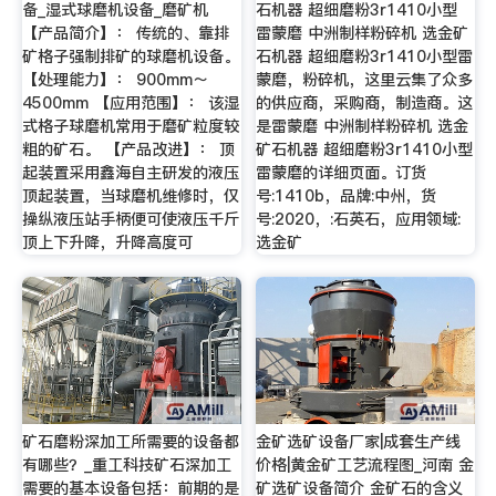
备_湿式球磨机设备_磨矿机
石机器 超细磨粉3r1410小型
【产品简介】： 传统的、靠排
雷蒙磨 中洲制样粉碎机 选金矿
矿格子强制排矿的球磨机设备。
石机器 超细磨粉3r1410小型雷
【处理能力】： 900mm～
蒙磨，粉碎机，这里云集了众多
4500mm 【应用范围】： 该湿
的供应商，采购商，制造商。这
式格子球磨机常用于磨矿粒度较
是雷蒙磨 中洲制样粉碎机 选金
粗的矿石。 【产品改进】： 顶
矿石机器 超细磨粉3r1410小型
起装置采用鑫海自主研发的液压
雷蒙磨的详细页面。订货
顶起装置，当球磨机维修时，仅
号:1410b，品牌:中州，货
操纵液压站手柄便可使液压千斤
号:2020，:石英石，应用领域:
顶上下升降，升降高度可
选金矿
矿石磨粉深加工所需要的设备都
金矿选矿设备厂家|成套生产线
有哪些？_重工科技矿石深加工
价格|黄金矿工艺流程图_河南 金
需要的基本设备包括：前期的是
矿选矿设备简介 金矿石的含义