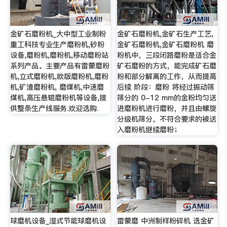
金矿石磨粉机_大中型工业制粉
金矿石磨粉机,金矿石生产工艺,
重工科技专业生产磨粉机,砂粉
金矿石磨粉机,金矿石磨粉机 磨
设备,磨粉机,磨粉机,移动磨粉站
粉机中，三段闭路磨粉是适合金
系列产品。主要产品有雷蒙磨粉
矿石磨粉的方式，能完成矿石磨
机,立式磨粉机,欧版磨粉机,磨粉
粉和部分解离的工作，从而提高
机,矿渣磨粉机, 磨煤机,中速磨
后续 阶段：磨粉 将经过振动筛
煤机,高压悬辊磨粉机等设备,提
筛分的 0-12 mm的金粉均匀送
供整条生产线服务.欢迎选购.
进磨粉机进行磨粉，并且由螺旋
分级机筛分，不符合要求的被送
入磨粉机继续磨粉；
球磨机设备_湿式节能球磨机设
雷蒙磨 中洲制样粉碎机 选金矿