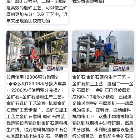
率；磨矿过程中，二段一闭磨矿
我公司参观考察!
是高效的磨矿工艺，可以使金矿
磨的更加充分；选矿工艺中，近
年来出现的比较成功的
如何使用12306积分购票？
金矿石|金矿石磨粉生产工艺 -
·��么用12306积分换火车票
金矿石加工工艺，流程二——金
·12306怎样使用积分兑换？·
矿石磨粉： 金矿石已经被磨粉
金矿石-金矿石磨粉生产工艺-
成约0-10毫米小颗粒，已经满
金矿石选矿工艺流程-机器金矿
足输送到金矿石磨粉机——球磨
石选矿工艺步骤 1、金矿石加工
机的需求。 在料仓、振动给料
工艺之金矿石磨粉 原矿石由装
机的作用下，这些小颗粒被均匀
载运输设备输送到金矿石磨粉机
输送到球磨机中进行研磨，然后
生产线。喂到磨粉机的原矿石会
由分级机、水利旋流器等设备进
被其磨粉成小块儿矿石，然后经
行分级筛选，直到所有金矿石粉