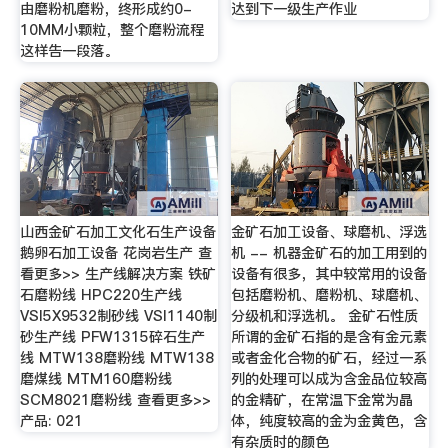
由磨粉机磨粉，终形成约0-
达到下一级生产作业
10MM小颗粒，整个磨粉流程
这样告一段落。
山西金矿石加工文化石生产设备
金矿石加工设备、球磨机、浮选
鹅卵石加工设备 花岗岩生产 查
机 -- 机器金矿石的加工用到的
看更多>> 生产线解决方案 铁矿
设备有很多，其中较常用的设备
石磨粉线 HPC220生产线
包括磨粉机、磨粉机、球磨机、
VSI5X9532制砂线 VSI1140制
分级机和浮选机。 金矿石性质
砂生产线 PFW1315碎石生产
所谓的金矿石指的是含有金元素
线 MTW138磨粉线 MTW138
或者金化合物的矿石，经过一系
磨煤线 MTM160磨粉线
列的处理可以成为含金品位较高
SCM8021磨粉线 查看更多>>
的金精矿，在常温下金常为晶
产品: 021
体，纯度较高的金为金黄色，含
有杂质时的颜色