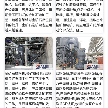
选机、浓缩机、烘干机、辅助生
通过金矿磨粉机磨粉，再经金矿
产设备等，因具体加工需求，可
磨粉设备粉碎,然后分级机、搅
配置不同形式的金矿石选矿工
拌桶、溜槽、浮选机等设备处
艺，随着各领域对金矿石品位要
理，通过重选、浮选，提取出来
求的提升，金矿石选矿设备应用
精矿和尾矿，再应用选矿药剂通
越来越普遍。
过化学方法，经过
金矿石磨粉机,金矿粉碎机/磨粉
磨粉设备,制砂设备,磨粉设备,移
机金矿石加工生产工艺主要包
动磨粉站-重工科技股份 重工致
括：磨粉、磨碎、选矿三个过
力于磨粉设备,制砂设备,磨粉设
程。磨粉过程中，三段闭路磨粉
备以及移动磨粉站的研究与生
是较现代的适合高硬度金矿石磨
产,目前产品已经遍布全球.其中
粉，能完成矿石磨粉和部分解离
(欧版)磨粉机,(欧版)式磨粉机已
的工作，从而提高后续磨矿效
取得CE认证,欢迎广大客户为来