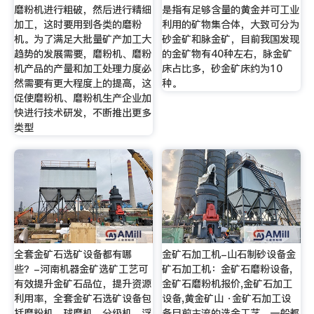
磨粉机进行粗破，然后进行精细
是指有足够含量的黄金并可工业
加工，这时要用到各类的磨粉
利用的矿物集合体，大致可分为
机。为了满足大批量矿产加工大
砂金矿和脉金矿，目前我国发现
趋势的发展需要，磨粉机、磨粉
的金矿物有40种左右，脉金矿
机产品的产量和加工处理力度必
床占比多，砂金矿床约为10
然需要有更大程度上的提高，这
种。
促使磨粉机、磨粉机生产企业加
快进行技术研发，不断推出更多
类型
全套金矿石选矿设备都有哪
金矿石加工机-山石制砂设备金
些？-河南机器金矿选矿工艺可
矿石加工机：金矿石磨粉设备,
有效提升金矿石品位，提升资源
金矿石磨粉机报价,金矿石加工
利用率，全套金矿石选矿设备包
设备,黄金矿山 ·金矿石加工设
括磨粉机、球磨机、分级机、浮
备目前主流的选金工艺，一般都