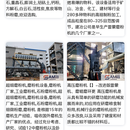
石,重晶石,膨润土,铝矾土,钙粉,
燃易爆的物料。该设备适用于矿
方解石,白云石,活性炭,焦炭等物
山、冶金、化工、建材等行业
料粉磨,欢迎选购,
280多种物料的高细制粉加工，
成品粒度在80-325目范围调
节。建冶公司是早生产雷蒙磨粉
机的几个厂家之一。
超细磨粉机,磨粉机设备,磨粉机
高压磨粉机【】-改进版雷蒙
厂家,工业磨粉机,石粉磨粉机,超
机、磨辊磨环更 高压磨粉机是
超细磨粉机,磨粉机设备,磨粉机
从具有简单的研磨功能的机械发
厂家,工业磨粉机,石粉磨粉机,超
展而来的,初应用在研磨粮食制
细微粉磨,磨粉机 是根据15年的
粉用,机械行业的磨粉机经历了
磨机生产经验，吸收国外磨机生
众多改良,以及采用了硬度和材
产厂家的优点，经过充分考虑、
质都比较不错的材料后。
研究、试验12中磨粉机以及卧