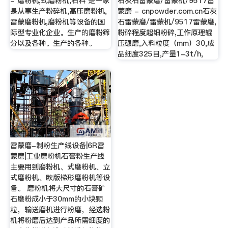
- 磨粉机,式磨粉机,石料 是一家
石灰石雷蒙磨/雷蒙机/9517雷
是从事生产粉碎机,高压磨粉机,
蒙磨 - cnpowder.com.cn石灰
雷蒙磨粉机,磨粉机等设备的国
石雷蒙磨/雷蒙机/9517雷蒙磨,
际型专业化企业。生产的磨粉筛
粉碎程度超细粉碎,工作原理辊
分以及各种。生产的各种。
压碾磨,入料粒度（mm）30,成
品细度325目,产量1-3t/h,
雷蒙磨-制粉生产线设备|6R雷
蒙磨|工业磨粉机石膏粉生产线
主要用到磨粉机、式磨粉机、立
式磨粉机、欧版梯形磨粉机等设
备。 磨粉机将大尺寸的石膏矿
石磨粉成小于30mm的小块颗
粒，输送磨机进行粉磨，经选粉
机将粉磨后达到产品所需细度的