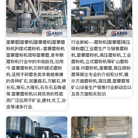
雷蒙磨|雷蒙机|雷蒙磨机|雷蒙磨
行业新闻--磨粉机|雷蒙磨|高压
粉机|R摆式磨粉机-雷蒙磨粉机
微粉磨|工业磨生产与销售磨粉
雷蒙磨粉机简称雷蒙磨,是早期
机,雷蒙磨粉机,高压磨粉机,工业
磨粉机行业中的中流砥柱,沿用
磨粉机,立式磨粉机等矿山磨粉
今.雷蒙磨粉机又称R摆式磨粉
设备.对磨粉机,雷蒙磨,高压微粉
机.适用于研磨各类非易燃易爆
磨等做出专业的介绍和分析,展
的各种矿石,如重晶石,方解石,钾
示方面磨粉机,高压磨,雷蒙磨等
长石,滑石,大理石,石灰石及陶瓷
矿山设备生产销售行业新动态以
等.雷蒙磨粉机以其优异的性能
及各方面相关知识.
而广泛应用于矿业,建材,化工,冶
金等诸多行业.