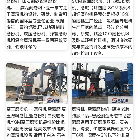
磨粉机-山石制砂设备磨粉
SCM超细磨粉机【】超细粉磨
机：.，威龙商务网 ·是一家专注
机、磨辊【环道磨 SCM系列S
于磨粉机的设计、研发、制造和
超细磨粉机是我公司根据15年
销售的国际型专业化企业,根据
的磨机生产经验，吸收国外磨机
多年丰富的经验,已成功研制出
生产厂家的优点，经过充分考
磨粉机、液压磨粉机、弹簧磨粉
虑、研究、试验12中磨粉机以
机和复合磨粉机等一系列高效节
及卧式环锤粉碎机，通过多次研
能、低碳环保的
究与实验而开发出高效低成本的
超细粉加工设备.
高压磨粉机--磨粉机|雷蒙磨|高
磨粉机-雷蒙磨粉机-建冶老牌
压微粉磨|工业磨粉机|白灰磨粉
劲旅产品-曾经创造粉磨神话雷
机YGM高压磨粉机是性价比极
蒙磨适用于研磨重晶石、石灰
高的磨粉设备,是高效率,低能耗
石、陶瓷、矿渣等莫氏硬度不大
的磨粉机设备,适用于白灰,石灰
于6级，湿度在6%以下的非易