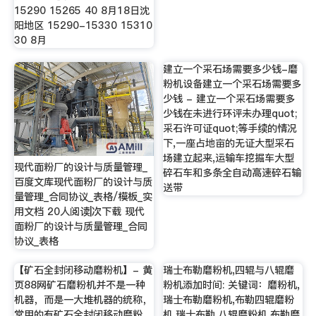
15290 15265 40 8月18日沈
阳地区 15290-15330 15310
30 8月
建立一个采石场需要多少钱-磨
粉机设备建立一个采石场需要多
少钱 - 建立一个采石场需要多
少钱在未进行环评未办理quot;
采石许可证quot;等手续的情况
下,一座占地亩的无证大型采石
场建立起来,运输车挖掘车大型
现代面粉厂的设计与质量管理_
碎石车和多条全自动高速碎石输
百度文库现代面粉厂的设计与质
送带
量管理_合同协议_表格/模板_实
用文档 20人阅读|次下载 现代
面粉厂的设计与质量管理_合同
协议_表格
【矿石全封闭移动磨粉机】- 黄
瑞士布勒磨粉机,四辊与八辊磨
页88网矿石磨粉机并不是一种
粉机添加时间: 关键词：磨粉机,
机器，而是一大堆机器的统称，
瑞士布勒磨粉机,布勒四辊磨粉
常用的有矿石全封闭移动磨粉
机,瑞士布勒,八辊磨粉机,布勒磨