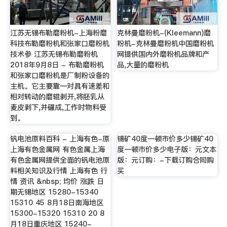
江苏无锡布勒磨粉机-上海粉磨
克林曼磨粉机-(Kleemann)磨
科技布勒磨粉机和张家口磨粉机
粉机-克林曼磨粉机中国磨粉机
技术参 江苏无锡布勒磨粉机
网提供国内外磨粉机品牌和产
2018年9月8日 - 布勒磨粉机
品,大量的磨粉机
和张家口磨粉机是厂制粉设备的
主机。它主要靠一对具有速差和
相对转动的磨辊剥开,将胚乳从
麦皮剥下,并碾成,工作时物料受
到。
钒电池原料百科 - 上海有色-原
锡矿40度一顿市价多少锡矿40
上海有色金属网 有色金属上海
度一顿市价多少电子版：元文本
有色金属网提供全面的钒电池原
版：元订购：-下载订购合同购
料相关知识及行情 上海有色 行
买
情 资讯 &nbsp; 均价 涨跌 日
期无锡地区 15280-15340
15310 45 8月18日南海地区
15300-15320 15310 20 8
月18日重庆地区 15240-