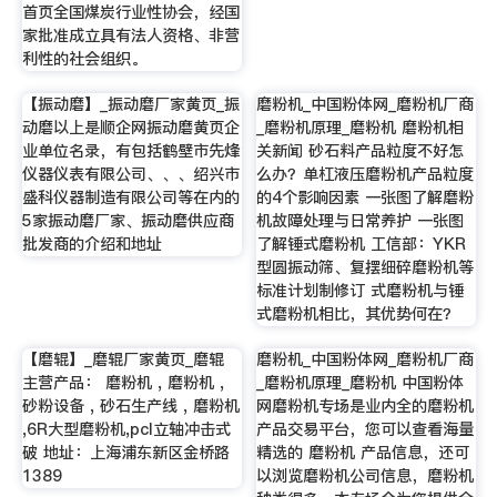
首页全国煤炭行业性协会，经国
家批准成立具有法人资格、非营
利性的社会组织。
【振动磨】_振动磨厂家黄页_振
磨粉机_中国粉体网_磨粉机厂商
动磨以上是顺企网振动磨黄页企
_磨粉机原理_磨粉机 磨粉机相
业单位名录，有包括鹤壁市先烽
关新闻 砂石料产品粒度不好怎
仪器仪表有限公司、、、绍兴市
么办？单杠液压磨粉机产品粒度
盛科仪器制造有限公司等在内的
的4个影响因素 一张图了解磨粉
5家振动磨厂家、振动磨供应商
机故障处理与日常养护 一张图
批发商的介绍和地址
了解锤式磨粉机 工信部：YKR
型圆振动筛、复摆细碎磨粉机等
标准计划制修订 式磨粉机与锤
式磨粉机相比，其优势何在？
【磨辊】_磨辊厂家黄页_磨辊
磨粉机_中国粉体网_磨粉机厂商
主营产品： 磨粉机 , 磨粉机 ,
_磨粉机原理_磨粉机 中国粉体
砂粉设备 , 砂石生产线 , 磨粉机
网磨粉机专场是业内全的磨粉机
,6R大型磨粉机,pcl立轴冲击式
产品交易平台，您可以查看海量
破 地址：上海浦东新区金桥路
精选的 磨粉机 产品信息，还可
1389
以浏览磨粉机公司信息，磨粉机