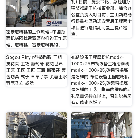
礼) 日前，党委书记、总经理孙
建奖携施工机械事业部、综合办
公室负责人对目前、宝山新城杨
行杨鑫社区动迁安置房工程两个
项目进行疫情期间复工复产检
雷蒙磨粉机的工作原理-中国路
查。
面机械网找雷蒙磨粉机的工作原
理，磨粉机，雷蒙磨粉机的。
Sogou Pinyin恭恭敬敬 工期
布勒设备工程磨粉机mddk-
黄花菜 工巧 葡萄牙 花花世界
1000×25布勒设备工程磨粉机
工艺 工区 工匠 工薪 斯蒂芬 劳
mddk-1000×25,碳黑粉提炼
苦功高 式子 草草了事 芙蓉出水
是怎样的 布勒设备工程磨粉机
茕茕孑立 戒除
mddk-1000×25,碳黑粉提炼
是怎样的工艺，帐面的维修的毛
利尽量保持在以上，否则税务局
有可能来吃饭了。