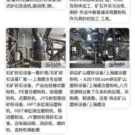
式砂石洗选机,振动筛,请!。
在粉体加工、矿石开采与冶炼、
制砂 作业中都普遍采用磨粉机
作为其的初加工 工具。
石矿碎石设备一套价格/石矿碎
供应矿山磨粉设备/上海建冶磨
石设备厂家--上海建冶专业做
粉机 - b2b168.com供应矿山
石矿碎石设备，产品包括锤式磨
磨粉设备/上海建冶磨粉机,八方
粉机、PE复合磨粉机、欧版磨
资源网云集了众多的供应商，采
粉机、式磨粉机、JYS新型高效
购商，制造商。这是 供应矿山
砂粉设备、HPT多缸液压磨粉
磨粉设备/上海建冶
机、HST单缸液压磨粉机、移
动磨粉站、JY磨粉机等碎石设
备，还有振动筛、洗砂机、喂料
机、选粉机等配套