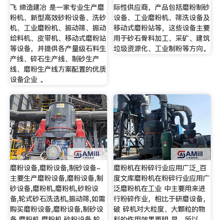
飞 缔造建冶 是一家专业生产磨
际性供应商，产品包括磨粉制砂
粉机、新型高效砂粉设备、洗砂
设备、工业磨粉机、筛洗设备及
机、工业磨粉机、振动筛、振动
移动式磨粉站等，这些设备主要
给料机、皮带机、移动式磨粉站
用于砂石骨料加工、采矿、建筑
等设备，并提供各产量级石料生
垃圾资源化、工业制粉等方向。
产线、碎石生产线、制砂生产
线、磨粉生产线方案配置的优质
设备企业 。
磨粉设备,磨粉设备,制砂设备-
磨粉机在粉碎行业应用广泛_百
主要生产磨粉设备,磨粉设备,制
度文库磨粉机在粉碎行业应用广
砂设备,磨粉机,磨粉机,砂粉设
泛磨粉机在工业 中主要用来进
备,轮式砂石洗选机,振动筛,如需
行粉碎作业，相比于研磨设备，
购买磨粉设备,磨粉设备,制砂设
破 碎机对大粒度、大颗粒的物
备,磨粉机,磨粉机,砂粉设备,轮
料的作用效果更明 显。所以，