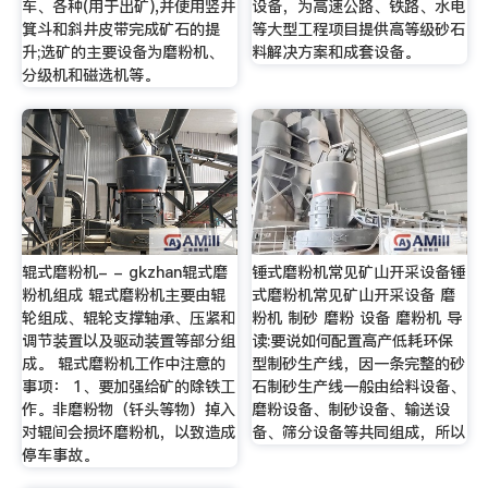
车、各种(用于出矿),并使用竖井
设备，为高速公路、铁路、水电
箕斗和斜井皮带完成矿石的提
等大型工程项目提供高等级砂石
升;选矿的主要设备为磨粉机、
料解决方案和成套设备。
分级机和磁选机等。
辊式磨粉机- - gkzhan辊式磨
锤式磨粉机常见矿山开采设备锤
粉机组成 辊式磨粉机主要由辊
式磨粉机常见矿山开采设备 磨
轮组成、辊轮支撑轴承、压紧和
粉机 制砂 磨粉 设备 磨粉机 导
调节装置以及驱动装置等部分组
读:要说如何配置高产低耗环保
成。 辊式磨粉机工作中注意的
型制砂生产线，因一条完整的砂
事项： 1、要加强给矿的除铁工
石制砂生产线一般由给料设备、
作。非磨粉物（钎头等物）掉入
磨粉设备、制砂设备、输送设
对辊间会损坏磨粉机，以致造成
备、筛分设备等共同组成，所以
停车事故。