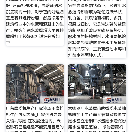
好-河南机器水渣，高炉渣遇水
它在高温熔融状态下，经过用水
沉淀物的一种。对于它的处理归
急速冷却而成为粒化泡沫形状，
置是将其进行粉磨，然后投用于
乳白色，其质轻而松脆、多孔、
建筑行业中的水泥和混凝土的生
易磨成细粉。它是泡沫硅酸盐建
产。那么问题水渣磨粉选用哪种
筑制品和矿渣吸音砖及隔热层、
磨粉机比较好呢？详细分析如
吸水层的松软材料。水渣是把熔
下：
融状态的高炉渣置于水中急速冷
却而形成的，主要有渣池水淬和
炉前水淬两种方式。
广东磨粉机生产厂家沙场用磨粉
求购钢厂水渣磨出的微粉水渣精
机生产线实力强_厂家选对才是
微粉加工生产简介爱帮网提供立
关键-,球磨 在发展迅速的，天
磨水渣立磨钢厂水渣磨水渣微粉
然砂石已经远远不能满足基建的
磨水渣磨工艺的。 求购雷蒙机