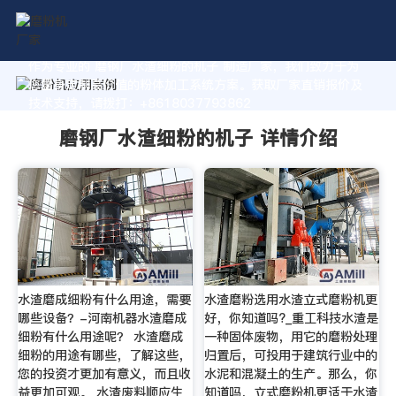
作为专业的 磨钢厂水渣细粉的机子 制造厂家，我们致力于为
您量身定制高价值的粉体加工系统方案。获取厂家直销报价及
技术支持，请拨打：+8618037793862
磨钢厂水渣细粉的机子 详情介绍
水渣磨成细粉有什么用途，需要
水渣磨粉选用水渣立式磨粉机更
哪些设备？-河南机器水渣磨成
好，你知道吗?_重工科技水渣是
细粉有什么用途呢？ 水渣磨成
一种固体废物，用它的磨粉处理
细粉的用途有哪些，了解这些，
归置后，可投用于建筑行业中的
您的投资才更加有意义，而且收
水泥和混凝土的生产。那么，你
益更加可观。 水渣废料顺应生
知道吗，立式磨粉机更适于水渣