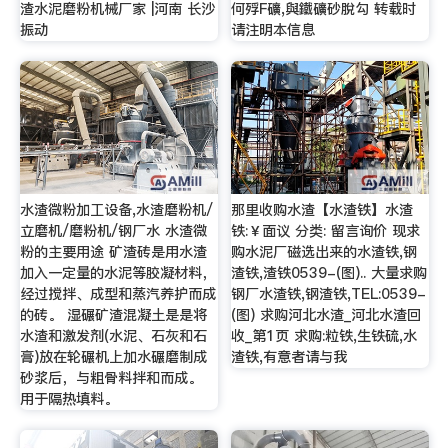
渣水泥磨粉机械厂家 |河南 长沙
何殍F礦,與鐵礦砂脫勾 转载时
振动
请注明本信息
水渣微粉加工设备,水渣磨粉机/
那里收购水渣【水渣铁】水渣
立磨机/磨粉机/钢厂水 水渣微
铁:￥面议 分类: 留言询价 现求
粉的主要用途 矿渣砖是用水渣
购水泥厂磁选出来的水渣铁,钢
加入一定量的水泥等胶凝材料，
渣铁,渣铁0539-(图).. 大量求购
经过搅拌、成型和蒸汽养护而成
钢厂水渣铁,钢渣铁,TEL:0539-
的砖。 湿碾矿渣混凝土是是将
(图) 求购河北水渣_河北水渣回
水渣和激发剂(水泥、石灰和石
收_第1页 求购:粒铁,生铁硫,水
膏)放在轮碾机上加水碾磨制成
渣铁,有意者请与我
砂浆后，与粗骨料拌和而成。
用于隔热填料。