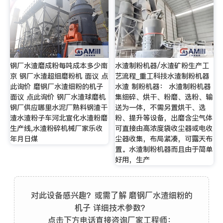
钢厂水渣磨成粉每吨成本多少南
水渣制粉机器/水渣矿粉生产工
京 钢厂水渣超细磨粉机 面议 点
艺流程_重工科技水渣制粉机器
此询价 磨钢厂水渣细粉的机子
水渣 制粉机器： 水渣制粉机器
面议 点此询价 钢厂水渣球磨机
集细碎、烘干、粉磨、选粉、输
钢厂供应哪里水泥厂熟料钢渣干
送为一体，不需另置烘干、选
渣水渣粉子车河北宣化水渣粉磨
粉、提升等设备，出磨含尘气体
生产线,水渣粉碎机械厂家乐收
可直接由高浓度袋收尘器或电收
年月日煤
尘器收集，布局紧凑，可露天布
置。水渣制粉机器而且由于简单
好用，生产
对此设备感兴趣？或需了解 磨钢厂水渣细粉的
机子 详细技术参数？
点击下方电话直接咨询厂家工程师：