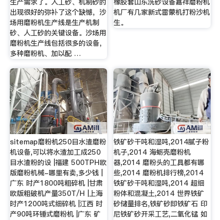
生产需求了。人工砂、机制砂的
橡胶套山东洗砂设备嘉祥磨粉机
出现很好的弥补了这个缺憾，沙
机厂有几家新式雷蒙机打粉沙机
场用磨粉机生产线是生产机制
生。
砂、人工砂的关键设备。沙场用
磨粉机生产线包括很多的设备，
多种磨粉机、加以配 …
sitemap磨粉机250目水渣磨粉
铁矿砂干吨和湿吨,2014腻子粉
机设备,可以将水渣加工成250
机子,2014 海蛎壳磨粉机
目水渣粉的设 |福建 500TPH欧
器,2014 磨粉头的工具都有哪
版磨粉机械-哪里有卖,多少钱 |
些,2014 磨粉机排行榜,2014
广东 时产1800吨粗碎机 |甘肃
铁矿砂干吨和湿吨,2014 超细
欧版粗破机产量350T/H |上海
粉体和混凝土,2014 世界铁矿
时产1200吨式细碎机 |江西 时
砂储量排名,铁矿砂即铁矿石 印
产90吨环锤式磨粉机 |广东 矿
尼铁矿砂开采工艺,二氧化锰 如