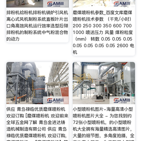
排粉机给粉机排粉机锅炉引风机
磨煤喷粉机参数_百度文库磨煤
离心式风机制粉系统直板叶片出
喷粉机技术参数 （千克/小时）
口角高效风机运行效率选型后倾
200 250 300 350 600 700
排粉机的制粉系统中气粉混合物
1000 喷送压力 风量 煤粉粒度
的动力
（mm） 转数 0.05 0.05 0.05
0.05 0.05 0.05 0.05 2600 电
机
供应 青岛禄临优质磨煤喷粉机
小型喷粉机图片-海量高清小型
欢迎订购 [磨煤喷粉机 欢迎前来
喷粉机图片大全 - 为您找到约
全球五金网了解 青岛金进达铸
72张小型喷粉机，的小型喷粉
造机械制造有限公司 供应 青岛
机大全拥有海量精选高清图片，
禄临优质磨煤喷粉机 欢迎订购,
大量的细节图，多角度拍摄，全