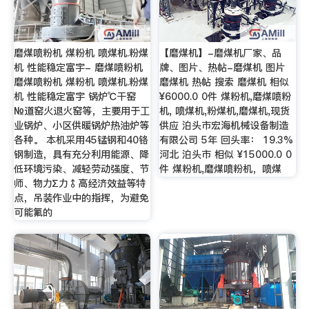
磨煤喷粉机 煤粉机 喷煤机.粉煤
【磨煤机】-磨煤机厂家、品
机 性能稳定富宇- 磨煤喷粉机
牌、图片、热帖-磨煤机 图片
磨煤喷粉机 煤粉机 喷煤机.粉煤
磨煤机 热帖 搜索 磨煤机 相似
机 性能稳定富宇 锅炉℃干窑
¥6000.0 0件 煤粉机,磨煤喷粉
№道窑火退火窑等，主要用于工
机, 喷煤机,粉煤机,磨煤机,现货
业锅炉、小区供暖锅炉热油炉等
供应 泊头市宏海机械设备制造
各种。 本机采用45锰钢和40铬
有限公司 5年 回头率： 19.3%
钢制造，具有充分利用能源、降
河北 泊头市 相似 ¥15000.0 0
低环境污染、减轻劳动强度、节
件 煤粉机,磨煤喷粉机，喷煤
师、物力∑力♂高经济效益等特
点，吊装作业中的指挥，为避免
可能氟的