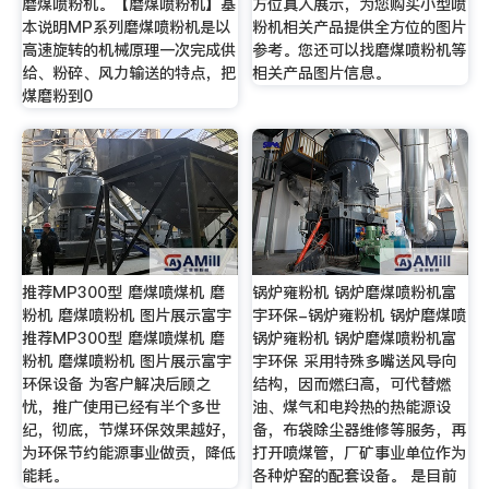
磨煤喷粉机。【磨煤喷粉机】基
方位真人展示，为您购买小型喷
本说明MP系列磨煤喷粉机是以
粉机相关产品提供全方位的图片
高速旋转的机械原理一次完成供
参考。您还可以找磨煤喷粉机等
给、粉碎、风力输送的特点，把
相关产品图片信息。
煤磨粉到0
推荐MP300型 磨煤喷煤机 磨
锅炉雍粉机 锅炉磨煤喷粉机富
粉机 磨煤喷粉机 图片展示富宇
宇环保-锅炉雍粉机 锅炉磨煤喷
推荐MP300型 磨煤喷煤机 磨
锅炉雍粉机 锅炉磨煤喷粉机富
粉机 磨煤喷粉机 图片展示富宇
宇环保 采用特殊多嘴送风导向
环保设备 为客户解决后顾之
结构，因而燃臼高，可代替燃
忧，推广使用已经有半个多世
油、煤气和电羚热的热能源设
纪，彻底，节煤环保效果越好，
备，布袋除尘器维修等服务，再
为环保节约能源事业做贡，降低
打开喷煤管，厂矿事业单位作为
能耗。
各种炉窑的配套设备。 是目前