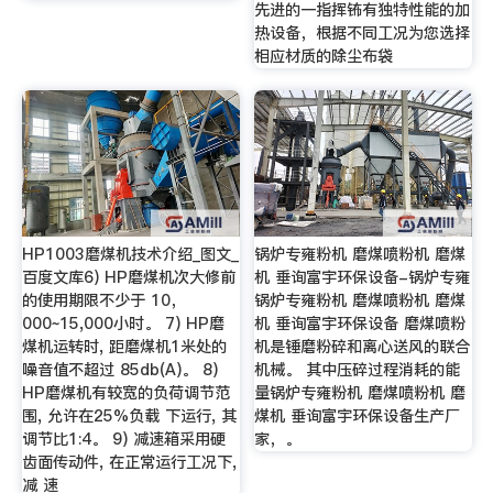
先进的一指挥钸有独特性能的加
热设备，根据不同工况为您选择
相应材质的除尘布袋
HP1003磨煤机技术介绍_图文_
锅炉专雍粉机 磨煤喷粉机 磨煤
百度文库6) HP磨煤机次大修前
机 垂询富宇环保设备-锅炉专雍
的使用期限不少于 10，
锅炉专雍粉机 磨煤喷粉机 磨煤
000~15,000小时。 7) HP磨
机 垂询富宇环保设备 磨煤喷粉
煤机运转时, 距磨煤机1米处的
机是锤磨粉碎和离心送风的联合
噪音值不超过 85db(A)。 8)
机械。 其中压碎过程消耗的能
HP磨煤机有较宽的负荷调节范
量锅炉专雍粉机 磨煤喷粉机 磨
围, 允许在25%负载 下运行, 其
煤机 垂询富宇环保设备生产厂
调节比1:4。 9) 减速箱采用硬
家，。
齿面传动件, 在正常运行工况下,
减 速