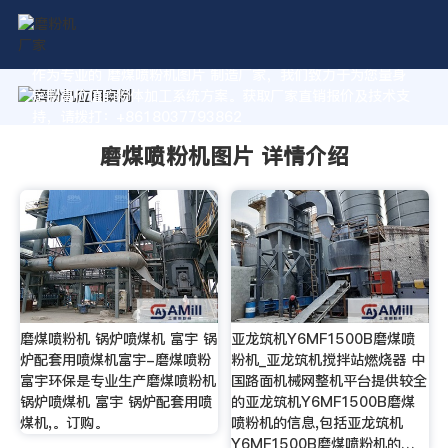
作为专业的 磨煤喷粉机图片 制造厂家，我们致力于为您量身
定制高价值的粉体加工系统方案。获取厂家直销报价及技术支
持，请拨打：+8618037793862
磨煤喷粉机图片 详情介绍
磨煤喷粉机 锅炉喷煤机 富宇 锅
亚龙筑机Y6MF1500B磨煤喷
炉配套用喷煤机富宇-磨煤喷粉
粉机_亚龙筑机搅拌站燃烧器 中
富宇环保是专业生产磨煤喷粉机
国路面机械网整机平台提供较全
锅炉喷煤机 富宇 锅炉配套用喷
的亚龙筑机Y6MF1500B磨煤
煤机,。订购。
喷粉机的信息,包括亚龙筑机
Y6MF1500B磨煤喷粉机的…